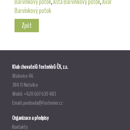
Barvínkový potok
,
Asta Barvínkový potok
,
Avar
Barvínkový potok
Zpět
Klub chovatelů foxteriérů ČR, z.s.
Malovice 46
384 11 Netolice
Mobil: +420 607 630 483
Email:
predseda@foxterrier.cz
Organizace a předpisy
Kontakty