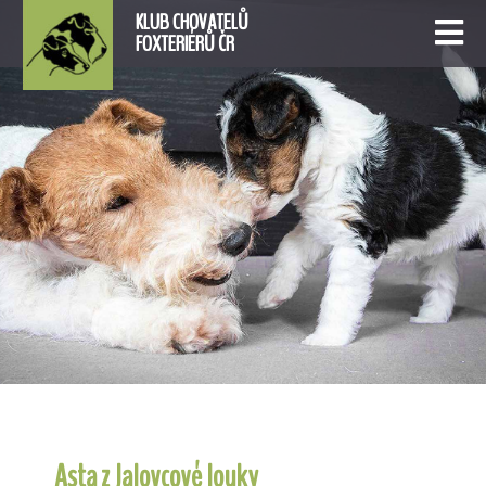
KLUB CHOVATELŮ
FOXTERIÉRŮ ČR
Asta z Jalovcové louky