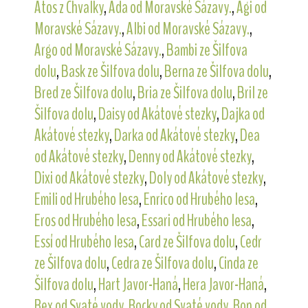
Atos z Chvalky
,
Ada od Moravské Sázavy.
,
Agi od
Moravské Sázavy.
,
Albi od Moravské Sázavy.
,
Argo od Moravské Sázavy.
,
Bambi ze Šilfova
dolu
,
Bask ze Šilfova dolu
,
Berna ze Šilfova dolu
,
Bred ze Šilfova dolu
,
Bria ze Šilfova dolu
,
Bril ze
Šilfova dolu
,
Daisy od Akátové stezky
,
Dajka od
Akátové stezky
,
Darka od Akátové stezky
,
Dea
od Akátové stezky
,
Denny od Akátové stezky
,
Dixi od Akátové stezky
,
Doly od Akátové stezky
,
Emili od Hrubého lesa
,
Enrico od Hrubého lesa
,
Eros od Hrubého lesa
,
Essari od Hrubého lesa
,
Essí od Hrubého lesa
,
Card ze Šilfova dolu
,
Cedr
ze Šilfova dolu
,
Cedra ze Šilfova dolu
,
Cinda ze
Šilfova dolu
,
Hart Javor-Haná
,
Hera Javor-Haná
,
Rex od Svaté vody
,
Rocky od Svaté vody
,
Ron od