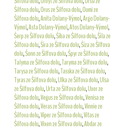
Šilfova dolu
,
Orbyt ze Šilfova dolu
,
Orssi ze
Šilfova dolu
,
Orus ze Šilfova dolu
,
Oumi ze
Šilfova dolu
,
Anita Dolany-Výmol
,
Argo Dolany-
Výmol
,
Asta Dolany-Výmol
,
Atos Dolany-Výmol
,
Šerp ze Šilfova dolu
,
Šíba ze Šilfova dolu
,
Šíla ze
Šilfova dolu
,
Šíra ze Šilfova dolu
,
Šíza ze Šilfova
dolu
,
Šonn ze Šilfova dolu
,
Špyr ze Šilfova dolu
,
Talyma ze Šilfova dolu
,
Taryma ze Šilfova dolu
,
Tarysa ze Šilfova dolu
,
Tasska ze Šilfova dolu
,
Tyras ze Šilfova dolu
,
Ulka ze Šilfova dolu
,
Ulsa
ze Šilfova dolu
,
Urta ze Šilfova dolu
,
Uxer ze
Šilfova dolu
,
Vegus ze Šilfova dolu
,
Venisa ze
Šilfova dolu
,
Veras ze Šilfova dolu
,
Vinnie ze
Šilfova dolu
,
Viper ze Šilfova dolu
,
Vitas ze
Šilfova dolu
,
Vixen ze Šilfova dolu
,
Abdar ze