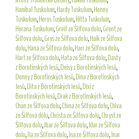
Hanibal Tuskulum
,
Hardy Tuskulum
,
Henny
Tuskulum
,
Heros Tuskulum
,
Hitta Tuskulum
,
Horana Tuskulum
,
Greif ze Šilfova dolu
,
Grent ze
Šilfova dolu
,
Grys ze Šilfova dolu
,
Haik ze Šilfova
dolu
,
Hana ze Šilfova dolu
,
Harr ze Šilfova dolu
,
Hart ze Šilfova dolu
,
Hata ze Šilfova dolu
,
Dasty
z Borotínských lesů
,
Deisy z Borotínských lesů
,
Denny z Borotínských lesů
,
Dina z Borotínských
lesů
,
Dita z Borotínských lesů
,
Dixi z
Borotínských lesů
,
Drak z Borotínských lesů
,
Chan ze Šilfova dolu
,
China ze Šilfova dolu
,
Chiva
ze Šilfova dolu
,
Christa ze Šilfova dolu
,
Chryst ze
Šilfova dolu
,
Ibar ze Šilfova dolu
,
Idar ze Šilfova
dolu
,
Ila ze Šilfova dolu
,
Ina ze Šilfova dolu
,
Inar