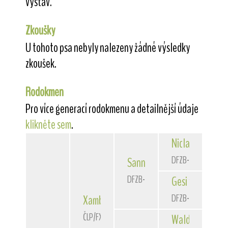
výstav.
Zkoušky
U tohoto psa nebyly nalezeny žádné výsledky
zkoušek.
Rodokmen
Pro více generací rodokmenu a detailnější údaje
klikněte sem
.
Niclas
von der 
DFZB-90 3172
Sannio
von der Bismarckque
DFZB-93 1588
Gesi
von der Bi
DFZB-91 1307
Xambo
of Fair Play
ČLP/FXH/29662
Waldschrat
vom