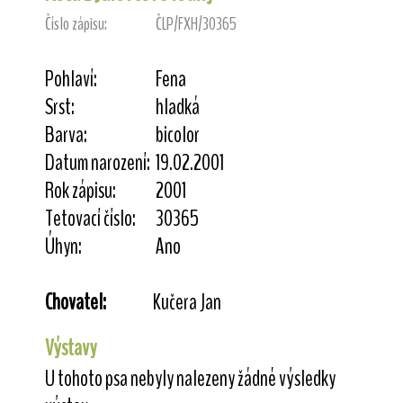
Číslo zápisu:
ČLP/FXH/30365
Pohlaví:
Fena
Srst:
hladká
Barva:
bicolor
Datum narození:
19.02.2001
Rok zápisu:
2001
Tetovací číslo:
30365
Úhyn:
Ano
Chovatel:
Kučera Jan
Výstavy
U tohoto psa nebyly nalezeny žádné výsledky