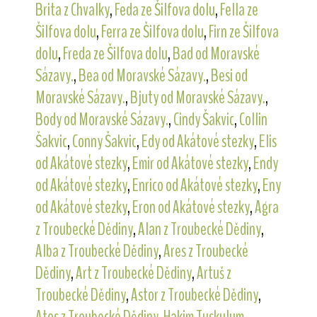
Brita z Chvalky
,
Feda ze Šilfova dolu
,
Fella ze
Šilfova dolu
,
Ferra ze Šilfova dolu
,
Firn ze Šilfova
dolu
,
Freda ze Šilfova dolu
,
Bad od Moravské
Sázavy.
,
Bea od Moravské Sázavy.
,
Besi od
Moravské Sázavy.
,
Bjuty od Moravské Sázavy.
,
Body od Moravské Sázavy.
,
Cindy Šakvic
,
Collin
Šakvic
,
Conny Šakvic
,
Edy od Akátové stezky
,
Elis
od Akátové stezky
,
Emir od Akátové stezky
,
Endy
od Akátové stezky
,
Enrico od Akátové stezky
,
Eny
od Akátové stezky
,
Eron od Akátové stezky
,
Agra
z Troubecké Dědiny
,
Alan z Troubecké Dědiny
,
Alba z Troubecké Dědiny
,
Ares z Troubecké
Dědiny
,
Art z Troubecké Dědiny
,
Artuš z
Troubecké Dědiny
,
Astor z Troubecké Dědiny
,
Atos z Troubecké Dědiny
,
Hakim Tuskulum
,