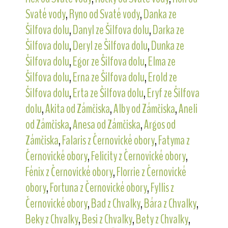
Svaté vody
,
Ryno od Svaté vody
,
Danka ze
Šilfova dolu
,
Danyl ze Šilfova dolu
,
Darka ze
Šilfova dolu
,
Deryl ze Šilfova dolu
,
Dunka ze
Šilfova dolu
,
Egor ze Šilfova dolu
,
Elma ze
Šilfova dolu
,
Erna ze Šilfova dolu
,
Erold ze
Šilfova dolu
,
Erta ze Šilfova dolu
,
Eryf ze Šilfova
dolu
,
Akita od Zámčiska
,
Alby od Zámčiska
,
Aneli
od Zámčiska
,
Anesa od Zámčiska
,
Argos od
Zámčiska
,
Falaris z Černovické obory
,
Fatyma z
Černovické obory
,
Felicity z Černovické obory
,
Fénix z Černovické obory
,
Florrie z Černovické
obory
,
Fortuna z Černovické obory
,
Fyllis z
Černovické obory
,
Bad z Chvalky
,
Bára z Chvalky
,
Beky z Chvalky
,
Besi z Chvalky
,
Bety z Chvalky
,