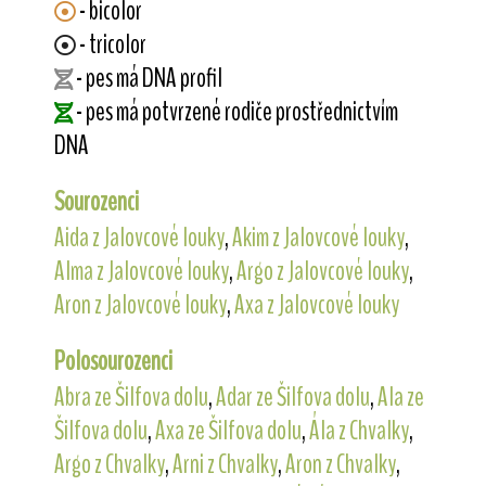
- bicolor
- tricolor
- pes má DNA profil
- pes má potvrzené rodiče prostřednictvím
DNA
Sourozenci
Aida z Jalovcové louky
,
Akim z Jalovcové louky
,
Alma z Jalovcové louky
,
Argo z Jalovcové louky
,
Aron z Jalovcové louky
,
Axa z Jalovcové louky
Polosourozenci
Abra ze Šilfova dolu
,
Adar ze Šilfova dolu
,
Ala ze
Šilfova dolu
,
Axa ze Šilfova dolu
,
Ála z Chvalky
,
Argo z Chvalky
,
Arni z Chvalky
,
Aron z Chvalky
,