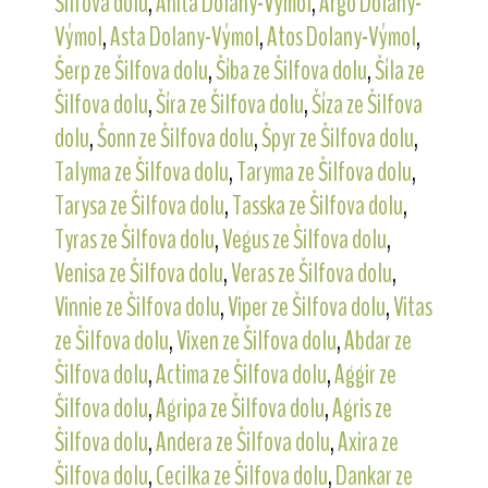
Šilfova dolu
,
Anita Dolany-Výmol
,
Argo Dolany-
Výmol
,
Asta Dolany-Výmol
,
Atos Dolany-Výmol
,
Šerp ze Šilfova dolu
,
Šíba ze Šilfova dolu
,
Šíla ze
Šilfova dolu
,
Šíra ze Šilfova dolu
,
Šíza ze Šilfova
dolu
,
Šonn ze Šilfova dolu
,
Špyr ze Šilfova dolu
,
Talyma ze Šilfova dolu
,
Taryma ze Šilfova dolu
,
Tarysa ze Šilfova dolu
,
Tasska ze Šilfova dolu
,
Tyras ze Šilfova dolu
,
Vegus ze Šilfova dolu
,
Venisa ze Šilfova dolu
,
Veras ze Šilfova dolu
,
Vinnie ze Šilfova dolu
,
Viper ze Šilfova dolu
,
Vitas
ze Šilfova dolu
,
Vixen ze Šilfova dolu
,
Abdar ze
Šilfova dolu
,
Actima ze Šilfova dolu
,
Aggir ze
Šilfova dolu
,
Agripa ze Šilfova dolu
,
Agris ze
Šilfova dolu
,
Andera ze Šilfova dolu
,
Axira ze
Šilfova dolu
,
Cecilka ze Šilfova dolu
,
Dankar ze