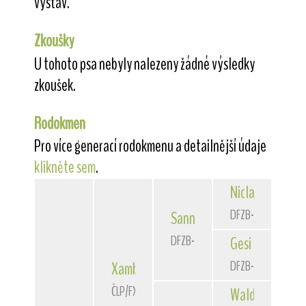
výstav.
Zkoušky
U tohoto psa nebyly nalezeny žádné výsledky
zkoušek.
Rodokmen
Pro více generací rodokmenu a detailnější údaje
klikněte sem
.
Niclas
von der 
DFZB-90 3172
Sannio
von der Bismarckque
DFZB-93 1588
Gesi
von der Bi
DFZB-91 1307
Xambo
of Fair Play
ČLP/FXH/29662
Waldschrat
vom