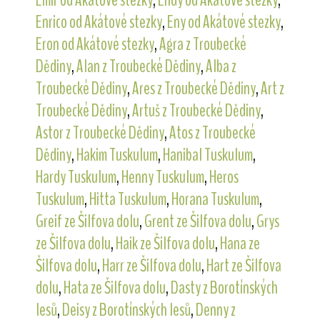
Enrico od Akátové stezky
,
Eny od Akátové stezky
,
Eron od Akátové stezky
,
Agra z Troubecké
Dědiny
,
Alan z Troubecké Dědiny
,
Alba z
Troubecké Dědiny
,
Ares z Troubecké Dědiny
,
Art z
Troubecké Dědiny
,
Artuš z Troubecké Dědiny
,
Astor z Troubecké Dědiny
,
Atos z Troubecké
Dědiny
,
Hakim Tuskulum
,
Hanibal Tuskulum
,
Hardy Tuskulum
,
Henny Tuskulum
,
Heros
Tuskulum
,
Hitta Tuskulum
,
Horana Tuskulum
,
Greif ze Šilfova dolu
,
Grent ze Šilfova dolu
,
Grys
ze Šilfova dolu
,
Haik ze Šilfova dolu
,
Hana ze
Šilfova dolu
,
Harr ze Šilfova dolu
,
Hart ze Šilfova
dolu
,
Hata ze Šilfova dolu
,
Dasty z Borotínských
lesů
,
Deisy z Borotínských lesů
,
Denny z