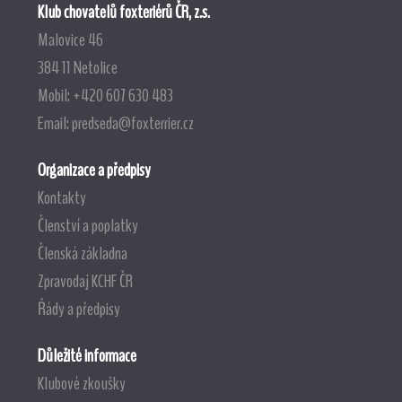
Klub chovatelů foxteriérů ČR, z.s.
Malovice 46
384 11 Netolice
Mobil: +420 607 630 483
Email:
predseda@foxterrier.cz
Organizace a předpisy
Kontakty
Členství a poplatky
Členská základna
Zpravodaj KCHF ČR
Řády a předpisy
Důležité informace
Klubové zkoušky