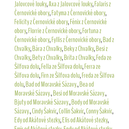
Jalovcové louky
,
Axa z Jalovcové louky
,
Falaris z
Černovické obory
,
Fatyma z Černovické obory
,
Felicity z Černovické obory
,
Fénix z Černovické
obory
,
Florrie z Černovické obory
,
Fortuna z
Černovické obory
,
Fyllis z Černovické obory
,
Bad z
Chvalky
,
Bára z Chvalky
,
Beky z Chvalky
,
Besi z
Chvalky
,
Bety z Chvalky
,
Brita z Chvalky
,
Feda ze
Šilfova dolu
,
Fella ze Šilfova dolu
,
Ferra ze
Šilfova dolu
,
Firn ze Šilfova dolu
,
Freda ze Šilfova
dolu
,
Bad od Moravské Sázavy.
,
Bea od
Moravské Sázavy.
,
Besi od Moravské Sázavy.
,
Bjuty od Moravské Sázavy.
,
Body od Moravské
Sázavy.
,
Cindy Šakvic
,
Collin Šakvic
,
Conny Šakvic
,
Edy od Akátové stezky
,
Elis od Akátové stezky
,
Emir od Akátové stezky
,
Endy od Akátové stezky
,