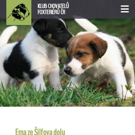
KLUB CHOVATELŮ
FOXTERIÉRŮ ČR
Erna ze Šilfova dolu