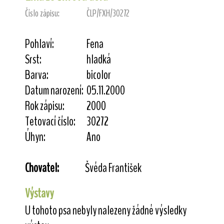
Číslo zápisu:
ČLP/FXH/30272
Pohlaví:
Fena
Srst:
hladká
Barva:
bicolor
Datum narození:
05.11.2000
Rok zápisu:
2000
Tetovací číslo:
30272
Úhyn:
Ano
Chovatel:
Švéda František
Výstavy
U tohoto psa nebyly nalezeny žádné výsledky