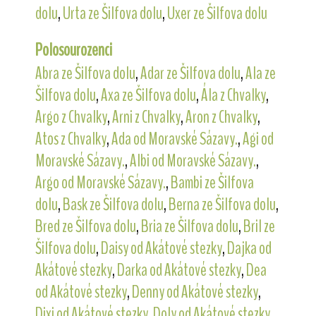
dolu
,
Urta ze Šilfova dolu
,
Uxer ze Šilfova dolu
Polosourozenci
Abra ze Šilfova dolu
,
Adar ze Šilfova dolu
,
Ala ze
Šilfova dolu
,
Axa ze Šilfova dolu
,
Ála z Chvalky
,
Argo z Chvalky
,
Arni z Chvalky
,
Aron z Chvalky
,
Atos z Chvalky
,
Ada od Moravské Sázavy.
,
Agi od
Moravské Sázavy.
,
Albi od Moravské Sázavy.
,
Argo od Moravské Sázavy.
,
Bambi ze Šilfova
dolu
,
Bask ze Šilfova dolu
,
Berna ze Šilfova dolu
,
Bred ze Šilfova dolu
,
Bria ze Šilfova dolu
,
Bril ze
Šilfova dolu
,
Daisy od Akátové stezky
,
Dajka od
Akátové stezky
,
Darka od Akátové stezky
,
Dea
od Akátové stezky
,
Denny od Akátové stezky
,
Dixi od Akátové stezky
,
Doly od Akátové stezky
,