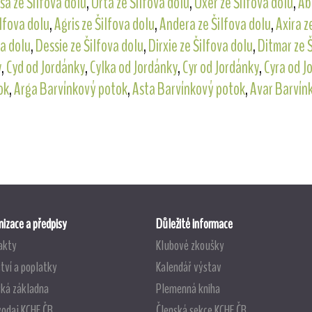
sa ze Šilfova dolu
,
Urta ze Šilfova dolu
,
Uxer ze Šilfova dolu
,
Ab
ilfova dolu
,
Agris ze Šilfova dolu
,
Andera ze Šilfova dolu
,
Axira z
va dolu
,
Dessie ze Šilfova dolu
,
Dirxie ze Šilfova dolu
,
Ditmar ze 
y
,
Cyd od Jordánky
,
Cylka od Jordánky
,
Cyr od Jordánky
,
Cyra od J
ok
,
Arga Barvínkový potok
,
Asta Barvínkový potok
,
Avar Barvín
izace a předpisy
Důležité informace
akty
Klubové zkoušky
tví a poplatky
Kalendář výstav
ská základna
Plemenná kniha
vodaj KCHF ČR
Členská sekce KCHF ČR