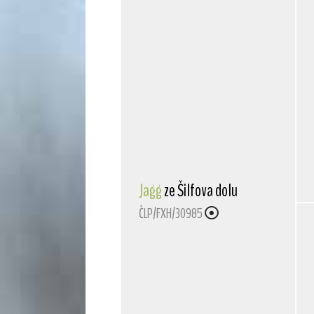
Jagg
ze Šilfova dolu
ČLP/FXH/30985