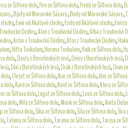
rra ze Šilfova dolu
,
Firn ze Šilfova dolu
,
Freda ze Šilfova dolu
,
B
ázavy.
,
Bjuty od Moravské Sázavy.
,
Body od Moravské Sázavy.
,
C
 stezky
,
Emir od Akátové stezky
,
Endy od Akátové stezky
,
Enrico
 Troubecké Dědiny
,
Alan z Troubecké Dědiny
,
Alba z Troubecké 
Dědiny
,
Astor z Troubecké Dědiny
,
Atos z Troubecké Dědiny
,
Haki
kulum
,
Hitta Tuskulum
,
Horana Tuskulum
,
Haik ze Šilfova dolu
,
Ha
ova dolu
,
Dasty z Borotínských lesů
,
Deisy z Borotínských lesů
,
D
 lesů
,
Dixi z Borotínských lesů
,
Drak z Borotínských lesů
,
Chan ze
a dolu
,
Chryst ze Šilfova dolu
,
Ibar ze Šilfova dolu
,
Idar ze Šilfova
va dolu
,
Kard ze Šilfova dolu
,
Kent ze Šilfova dolu
,
Klera ze Šilfo
er ze Šilfova dolu
,
Legat ze Šilfova dolu
,
Lexis ze Šilfova dolu
,
L
fova dolu
,
Mily ze Šilfova dolu
,
Monk ze Šilfova dolu
,
Anita Dola
p ze Šilfova dolu
,
Šíba ze Šilfova dolu
,
Šíla ze Šilfova dolu
,
Šíra 
olu
,
Talyma ze Šilfova dolu
,
Taryma ze Šilfova dolu
,
Tarysa ze Ši