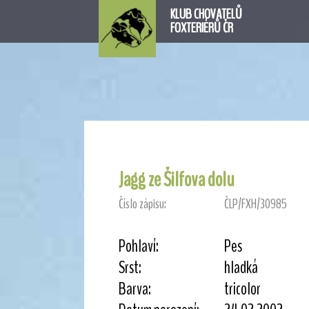
KLUB CHOVATELŮ
FOXTERIÉRŮ ČR
Jagg ze Šilfova dolu
Číslo zápisu:
ČLP/FXH/30985
Pohlaví:
Pes
Srst:
hladká
Barva:
tricolor