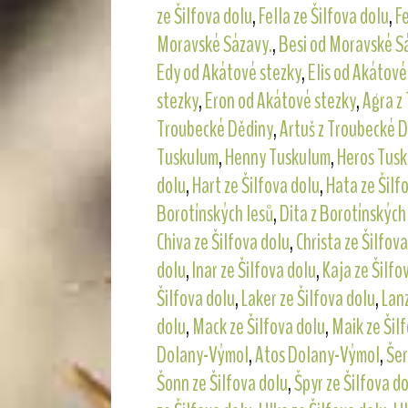
ze Šilfova dolu
,
Fella ze Šilfova dolu
,
Fe
Moravské Sázavy.
,
Besi od Moravské S
Edy od Akátové stezky
,
Elis od Akátové
stezky
,
Eron od Akátové stezky
,
Agra z
Troubecké Dědiny
,
Artuš z Troubecké 
Tuskulum
,
Henny Tuskulum
,
Heros Tus
dolu
,
Hart ze Šilfova dolu
,
Hata ze Šilf
Borotínských lesů
,
Dita z Borotínských
Chiva ze Šilfova dolu
,
Christa ze Šilfov
dolu
,
Inar ze Šilfova dolu
,
Kaja ze Šilfo
Šilfova dolu
,
Laker ze Šilfova dolu
,
Lanz
dolu
,
Mack ze Šilfova dolu
,
Maik ze Šil
Dolany-Výmol
,
Atos Dolany-Výmol
,
Šer
Šonn ze Šilfova dolu
,
Špyr ze Šilfova d