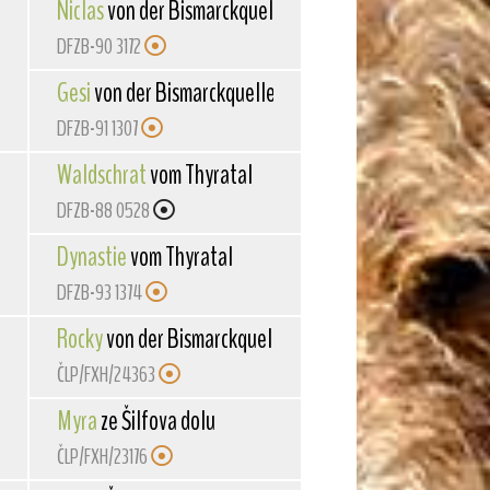
Niclas
von der Bismarckquelle
DFZB-90 3172
lle
Gesi
von der Bismarckquelle
DFZB-91 1307
Waldschrat
vom Thyratal
DFZB-88 0528
Dynastie
vom Thyratal
DFZB-93 1374
Rocky
von der Bismarckquelle
ČLP/FXH/24363
Myra
ze Šilfova dolu
ČLP/FXH/23176