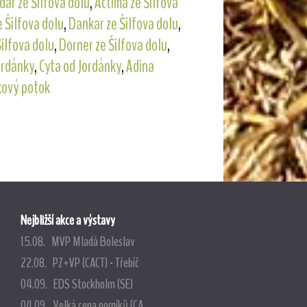
dar ze Šilfova dolu
,
Actima ze Šilfova
e Šilfova dolu
,
Dankar ze Šilfova dolu
,
Šilfova dolu
,
Dorner ze Šilfova dolu
,
ordánky
,
Cyta od Jordánky
,
Adina
kový potok
Nejbližší akce a výstavy
15.08. MVP Mladá Boleslav
22.08. PZ+VP (CACT) - Třebíč
04.09. EDS Stockholm (SE)
04.09. Velká cena norníků (CA...