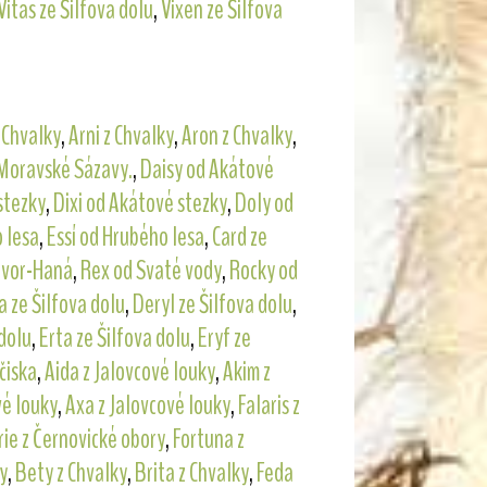
Vitas ze Šilfova dolu
,
Vixen ze Šilfova
 Chvalky
,
Arni z Chvalky
,
Aron z Chvalky
,
Moravské Sázavy.
,
Daisy od Akátové
stezky
,
Dixi od Akátové stezky
,
Doly od
 lesa
,
Essí od Hrubého lesa
,
Card ze
avor-Haná
,
Rex od Svaté vody
,
Rocky od
 ze Šilfova dolu
,
Deryl ze Šilfova dolu
,
 dolu
,
Erta ze Šilfova dolu
,
Eryf ze
čiska
,
Aida z Jalovcové louky
,
Akim z
vé louky
,
Axa z Jalovcové louky
,
Falaris z
rie z Černovické obory
,
Fortuna z
y
,
Bety z Chvalky
,
Brita z Chvalky
,
Feda