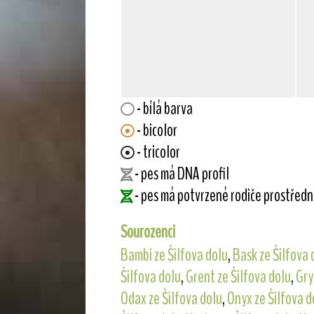
- bílá barva
- bicolor
- tricolor
- pes má DNA profil
- pes má potvrzené rodiče prostřed
Sourozenci
Bambi ze Šilfova dolu
,
Bask ze Šilfova 
Šilfova dolu
,
Grent ze Šilfova dolu
,
Gry
Odax ze Šilfova dolu
,
Onyx ze Šilfova d