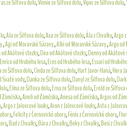
ras ze Šilfova dolu
,
Vinnie ze Šilfova dolu
,
Viper ze Šilfova dolu
,
olu
,
Ala ze Šilfova dolu
,
Axa ze Šilfova dolu
,
Ála z Chvalky
,
Argo z
y.
,
Agi od Moravské Sázavy.
,
Albi od Moravské Sázavy.
,
Argo od 
 od Akátové stezky
,
Dea od Akátové stezky
,
Denny od Akátové 
Enrico od Hrubého lesa
,
Eros od Hrubého lesa
,
Essari od Hrubého
 ze Šilfova dolu
,
Cinda ze Šilfova dolu
,
Hart Javor-Haná
,
Hera J
d Svaté vody
,
Danka ze Šilfova dolu
,
Danyl ze Šilfova dolu
,
Darka
dolu
,
Elma ze Šilfova dolu
,
Erna ze Šilfova dolu
,
Erold ze Šilfova
d Zámčiska
,
Aneli od Zámčiska
,
Anesa od Zámčiska
,
Argos od Zám
y
,
Argo z Jalovcové louky
,
Aron z Jalovcové louky
,
Asta z Jalovco
 obory
,
Felicity z Černovické obory
,
Fénix z Černovické obory
,
Flor
bory
,
Bad z Chvalky
,
Bára z Chvalky
,
Beky z Chvalky
,
Besi z Chvalk