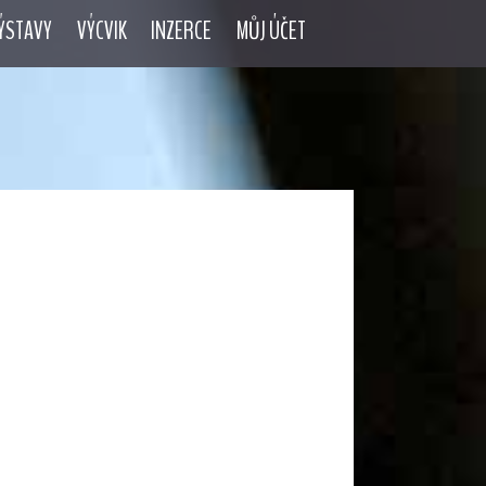
ÝSTAVY
VÝCVIK
INZERCE
MŮJ ÚČET