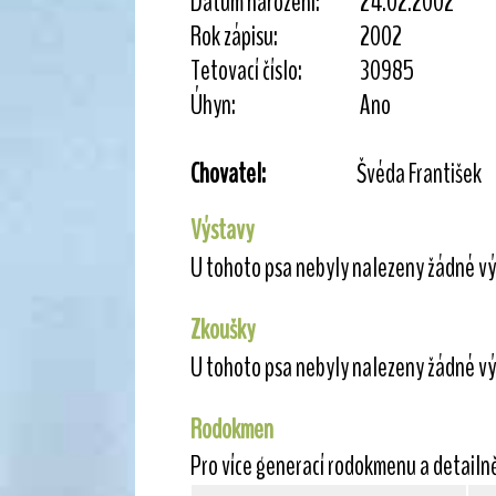
Datum narození:
24.02.2002
Rok zápisu:
2002
Tetovací číslo:
30985
Úhyn:
Ano
Chovatel:
Švéda František
Výstavy
U tohoto psa nebyly nalezeny žádné vý
Zkoušky
U tohoto psa nebyly nalezeny žádné vý
Rodokmen
Pro více generací rodokmenu a detailn