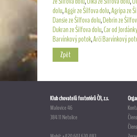
ze Šilfova dolu
,
Ulka ze Šilfova dolu
,
Ul
dolu
,
Aggir ze Šilfova dolu
,
Agripa ze Š
Dansie ze Šilfova dolu
,
Debrin ze Šilfo
Dukran ze Šilfova dolu
,
Car od Jordánk
Barvínkový potok
,
Arči Barvínkový pot
Zpět
Klub chovatelů foxteriérů ČR, z.s.
Organ
Malovice 46
Kont
384 11 Netolice
Člens
Člen
Mobil: +420 607 630 483
Zpra