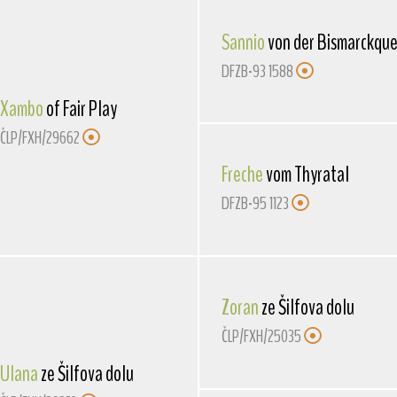
Sannio
von der Bismarckque
DFZB-93 1588
Xambo
of Fair Play
ČLP/FXH/29662
Freche
vom Thyratal
DFZB-95 1123
Zoran
ze Šilfova dolu
ČLP/FXH/25035
Ulana
ze Šilfova dolu