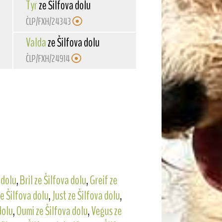
Tyr
ze Šilfova dolu
ČLP/FXH/24343
Valda
ze Šilfova dolu
ČLP/FXH/24914
 dolu
,
Bril ze Šilfova dolu
,
Greif ze
ze Šilfova dolu
,
Just ze Šilfova dolu
,
dolu
,
Oumi ze Šilfova dolu
,
Vegus ze