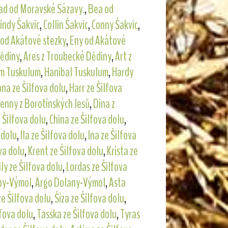
ad od Moravské Sázavy.
,
Bea od
indy Šakvic
,
Collin Šakvic
,
Conny Šakvic
,
 od Akátové stezky
,
Eny od Akátové
Dědiny
,
Ares z Troubecké Dědiny
,
Art z
m Tuskulum
,
Hanibal Tuskulum
,
Hardy
na ze Šilfova dolu
,
Harr ze Šilfova
enny z Borotínských lesů
,
Dina z
 Šilfova dolu
,
China ze Šilfova dolu
,
 dolu
,
Ila ze Šilfova dolu
,
Ina ze Šilfova
va dolu
,
Krent ze Šilfova dolu
,
Krista ze
ily ze Šilfova dolu
,
Lordas ze Šilfova
ny-Výmol
,
Argo Dolany-Výmol
,
Asta
ze Šilfova dolu
,
Šíza ze Šilfova dolu
,
lfova dolu
,
Tasska ze Šilfova dolu
,
Tyras