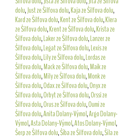
Šilfova dolu
,
Jista ze Šilfova dolu
,
Jita ze Šilfova
dolu
,
Just ze Šilfova dolu
,
Kaja ze Šilfova dolu
,
Kard ze Šilfova dolu
,
Kent ze Šilfova dolu
,
Klera
ze Šilfova dolu
,
Krent ze Šilfova dolu
,
Krista ze
Šilfova dolu
,
Laker ze Šilfova dolu
,
Lanzer ze
Šilfova dolu
,
Legat ze Šilfova dolu
,
Lexis ze
Šilfova dolu
,
Lily ze Šilfova dolu
,
Lordas ze
Šilfova dolu
,
Mack ze Šilfova dolu
,
Maik ze
Šilfova dolu
,
Mily ze Šilfova dolu
,
Monk ze
Šilfova dolu
,
Odax ze Šilfova dolu
,
Onyx ze
Šilfova dolu
,
Orbyt ze Šilfova dolu
,
Orssi ze
Šilfova dolu
,
Orus ze Šilfova dolu
,
Oumi ze
Šilfova dolu
,
Anita Dolany-Výmol
,
Argo Dolany-
Výmol
,
Asta Dolany-Výmol
,
Atos Dolany-Výmol
,
Šerp ze Šilfova dolu
,
Šíba ze Šilfova dolu
,
Šíla ze