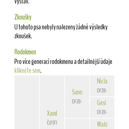
výstav.
Zkoušky
U tohoto psa nebyly nalezeny žádné výsledky
zkoušek.
Rodokmen
Pro více generací rodokmenu a detailnější údaje
klikněte sem
.
Niclas
von der 
DFZB-90 3172
Sannio
von der Bismarckque
DFZB-93 1588
Gesi
von der Bi
DFZB-91 1307
Xambo
of Fair Play
ČLP/FXH/29662
Waldschrat
vom