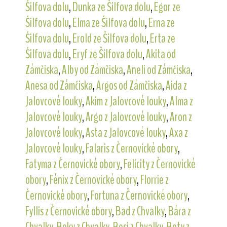
Šilfova dolu
,
Dunka ze Šilfova dolu
,
Egor ze
Šilfova dolu
,
Elma ze Šilfova dolu
,
Erna ze
Šilfova dolu
,
Erold ze Šilfova dolu
,
Erta ze
Šilfova dolu
,
Eryf ze Šilfova dolu
,
Akita od
Zámčiska
,
Alby od Zámčiska
,
Aneli od Zámčiska
,
Anesa od Zámčiska
,
Argos od Zámčiska
,
Aida z
Jalovcové louky
,
Akim z Jalovcové louky
,
Alma z
Jalovcové louky
,
Argo z Jalovcové louky
,
Aron z
Jalovcové louky
,
Asta z Jalovcové louky
,
Axa z
Jalovcové louky
,
Falaris z Černovické obory
,
Fatyma z Černovické obory
,
Felicity z Černovické
obory
,
Fénix z Černovické obory
,
Florrie z
Černovické obory
,
Fortuna z Černovické obory
,
Fyllis z Černovické obory
,
Bad z Chvalky
,
Bára z
Chvalky
,
Beky z Chvalky
,
Besi z Chvalky
,
Bety z