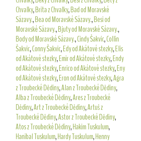
Chvalky
,
Brita z Chvalky
,
Bad od Moravské
Sázavy.
,
Bea od Moravské Sázavy.
,
Besi od
Moravské Sázavy.
,
Bjuty od Moravské Sázavy.
,
Body od Moravské Sázavy.
,
Cindy Šakvic
,
Collin
Šakvic
,
Conny Šakvic
,
Edy od Akátové stezky
,
Elis
od Akátové stezky
,
Emir od Akátové stezky
,
Endy
od Akátové stezky
,
Enrico od Akátové stezky
,
Eny
od Akátové stezky
,
Eron od Akátové stezky
,
Agra
z Troubecké Dědiny
,
Alan z Troubecké Dědiny
,
Alba z Troubecké Dědiny
,
Ares z Troubecké
Dědiny
,
Art z Troubecké Dědiny
,
Artuš z
Troubecké Dědiny
,
Astor z Troubecké Dědiny
,
Atos z Troubecké Dědiny
,
Hakim Tuskulum
,
Hanibal Tuskulum
,
Hardy Tuskulum
,
Henny