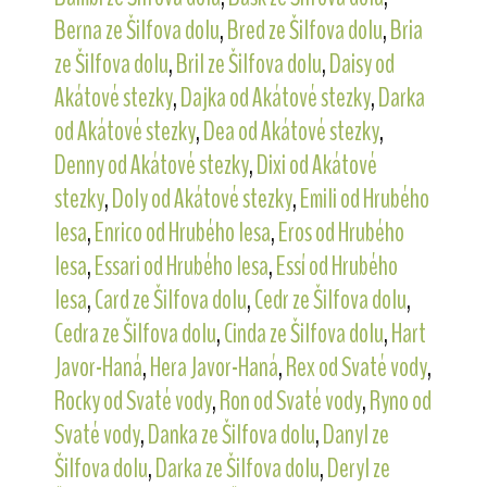
Berna ze Šilfova dolu
,
Bred ze Šilfova dolu
,
Bria
ze Šilfova dolu
,
Bril ze Šilfova dolu
,
Daisy od
Akátové stezky
,
Dajka od Akátové stezky
,
Darka
od Akátové stezky
,
Dea od Akátové stezky
,
Denny od Akátové stezky
,
Dixi od Akátové
stezky
,
Doly od Akátové stezky
,
Emili od Hrubého
lesa
,
Enrico od Hrubého lesa
,
Eros od Hrubého
lesa
,
Essari od Hrubého lesa
,
Essí od Hrubého
lesa
,
Card ze Šilfova dolu
,
Cedr ze Šilfova dolu
,
Cedra ze Šilfova dolu
,
Cinda ze Šilfova dolu
,
Hart
Javor-Haná
,
Hera Javor-Haná
,
Rex od Svaté vody
,
Rocky od Svaté vody
,
Ron od Svaté vody
,
Ryno od
Svaté vody
,
Danka ze Šilfova dolu
,
Danyl ze
Šilfova dolu
,
Darka ze Šilfova dolu
,
Deryl ze