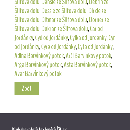
Šilfova dolu
,
Dansie ze Šilfova dolu
,
Debrin ze
Šilfova dolu
,
Dessie ze Šilfova dolu
,
Dirxie ze
Šilfova dolu
,
Ditmar ze Šilfova dolu
,
Dorner ze
Šilfova dolu
,
Dukran ze Šilfova dolu
,
Car od
Jordánky
,
Cyd od Jordánky
,
Cylka od Jordánky
,
Cyr
od Jordánky
,
Cyra od Jordánky
,
Cyta od Jordánky
,
Adina Barvínkový potok
,
Arči Barvínkový potok
,
Arga Barvínkový potok
,
Asta Barvínkový potok
,
Avar Barvínkový potok
Zpět
Klub chovatelů foxteriérů ČR, z.s.