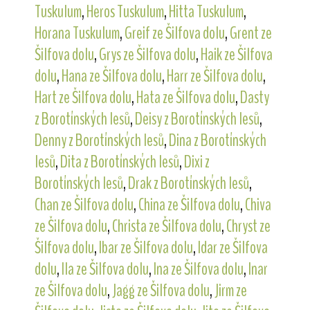
Tuskulum
,
Heros Tuskulum
,
Hitta Tuskulum
,
Horana Tuskulum
,
Greif ze Šilfova dolu
,
Grent ze
Šilfova dolu
,
Grys ze Šilfova dolu
,
Haik ze Šilfova
dolu
,
Hana ze Šilfova dolu
,
Harr ze Šilfova dolu
,
Hart ze Šilfova dolu
,
Hata ze Šilfova dolu
,
Dasty
z Borotínských lesů
,
Deisy z Borotínských lesů
,
Denny z Borotínských lesů
,
Dina z Borotínských
lesů
,
Dita z Borotínských lesů
,
Dixi z
Borotínských lesů
,
Drak z Borotínských lesů
,
Chan ze Šilfova dolu
,
China ze Šilfova dolu
,
Chiva
ze Šilfova dolu
,
Christa ze Šilfova dolu
,
Chryst ze
Šilfova dolu
,
Ibar ze Šilfova dolu
,
Idar ze Šilfova
dolu
,
Ila ze Šilfova dolu
,
Ina ze Šilfova dolu
,
Inar
ze Šilfova dolu
,
Jagg ze Šilfova dolu
,
Jirm ze