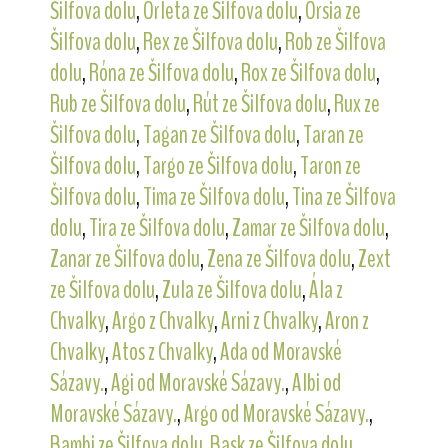
Šilfova dolu
,
Orleta ze Šilfova dolu
,
Orsia ze
Šilfova dolu
,
Rex ze Šilfova dolu
,
Rob ze Šilfova
dolu
,
Róna ze Šilfova dolu
,
Rox ze Šilfova dolu
,
Rub ze Šilfova dolu
,
Rút ze Šilfova dolu
,
Rux ze
Šilfova dolu
,
Tagan ze Šilfova dolu
,
Taran ze
Šilfova dolu
,
Targo ze Šilfova dolu
,
Taron ze
Šilfova dolu
,
Tima ze Šilfova dolu
,
Tina ze Šilfova
dolu
,
Tira ze Šilfova dolu
,
Zamar ze Šilfova dolu
,
Zanar ze Šilfova dolu
,
Zena ze Šilfova dolu
,
Zext
ze Šilfova dolu
,
Zula ze Šilfova dolu
,
Ála z
Chvalky
,
Argo z Chvalky
,
Arni z Chvalky
,
Aron z
Chvalky
,
Atos z Chvalky
,
Ada od Moravské
Sázavy.
,
Agi od Moravské Sázavy.
,
Albi od
Moravské Sázavy.
,
Argo od Moravské Sázavy.
,
Bambi ze Šilfova dolu
,
Bask ze Šilfova dolu
,