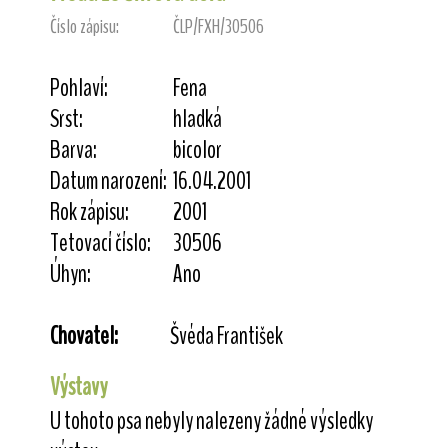
Číslo zápisu:
ČLP/FXH/30506
Pohlaví:
Fena
Srst:
hladká
Barva:
bicolor
Datum narození:
16.04.2001
Rok zápisu:
2001
Tetovací číslo:
30506
Úhyn:
Ano
Chovatel:
Švéda František
Výstavy
U tohoto psa nebyly nalezeny žádné výsledky