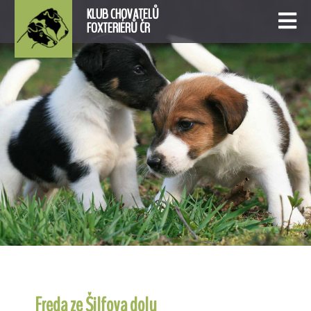
KLUB CHOVATELŮ
FOXTERIÉRŮ ČR
Freda ze Šilfova dolu