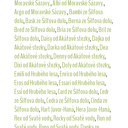
Moravské Sázavy.
,
Albi od Moravské Sázavy.
,
Argo od Moravské Sázavy.
,
Bambi ze Šilfova
dolu
,
Bask ze Šilfova dolu
,
Berna ze Šilfova dolu
,
Bred ze Šilfova dolu
,
Bria ze Šilfova dolu
,
Bril ze
Šilfova dolu
,
Daisy od Akátové stezky
,
Dajka od
Akátové stezky
,
Darka od Akátové stezky
,
Dea
od Akátové stezky
,
Denny od Akátové stezky
,
Dixi od Akátové stezky
,
Doly od Akátové stezky
,
Emili od Hrubého lesa
,
Enrico od Hrubého lesa
,
Eros od Hrubého lesa
,
Essari od Hrubého lesa
,
Essí od Hrubého lesa
,
Card ze Šilfova dolu
,
Cedr
ze Šilfova dolu
,
Cedra ze Šilfova dolu
,
Cinda ze
Šilfova dolu
,
Hart Javor-Haná
,
Hera Javor-Haná
,
Rex od Svaté vody
,
Rocky od Svaté vody
,
Ron od
Svaté vody
,
Ryno od Svaté vody
,
Danka ze