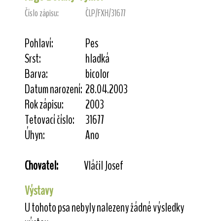
Číslo zápisu:
ČLP/FXH/31677
Pohlaví:
Pes
Srst:
hladká
Barva:
bicolor
Datum narození:
28.04.2003
Rok zápisu:
2003
Tetovací číslo:
31677
Úhyn:
Ano
Chovatel:
Vláčil Josef
Výstavy
U tohoto psa nebyly nalezeny žádné výsledky