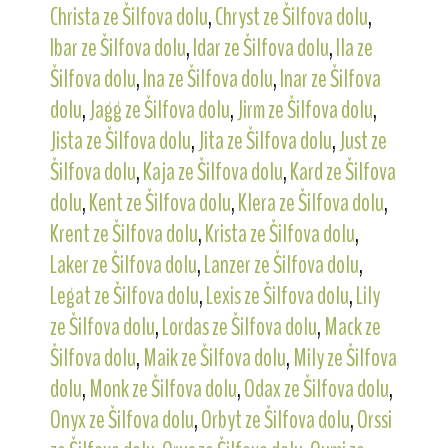
Christa ze Šilfova dolu
,
Chryst ze Šilfova dolu
,
Ibar ze Šilfova dolu
,
Idar ze Šilfova dolu
,
Ila ze
Šilfova dolu
,
Ina ze Šilfova dolu
,
Inar ze Šilfova
dolu
,
Jagg ze Šilfova dolu
,
Jirm ze Šilfova dolu
,
Jista ze Šilfova dolu
,
Jita ze Šilfova dolu
,
Just ze
Šilfova dolu
,
Kaja ze Šilfova dolu
,
Kard ze Šilfova
dolu
,
Kent ze Šilfova dolu
,
Klera ze Šilfova dolu
,
Krent ze Šilfova dolu
,
Krista ze Šilfova dolu
,
Laker ze Šilfova dolu
,
Lanzer ze Šilfova dolu
,
Legat ze Šilfova dolu
,
Lexis ze Šilfova dolu
,
Lily
ze Šilfova dolu
,
Lordas ze Šilfova dolu
,
Mack ze
Šilfova dolu
,
Maik ze Šilfova dolu
,
Mily ze Šilfova
dolu
,
Monk ze Šilfova dolu
,
Odax ze Šilfova dolu
,
Onyx ze Šilfova dolu
,
Orbyt ze Šilfova dolu
,
Orssi