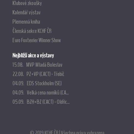
Klubové zkoušky
Kalendář výstav
Plemenná kniha
Členská sekce KCHF ČR
Euro Foxterrier Winner Show
Nejbližší akce a výstavy
15.08. MVP Mladá Boleslav
22.08. PZ+VP (CACT) - Třebíč
04.09. EDS Stockholm (SE)
04.09. Velká cena norníků (CA...
05.09. BZH+BZ (CACT) - Oldřic...
© 2019 KCHF ČR | Všechna práva vyhrazena