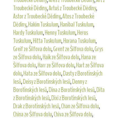
Troubecké Dědiny
,
Artuš z Troubecké Dědiny
,
Astor z Troubecké Dědiny
,
Atos z Troubecké
Dědiny
,
Hakim Tuskulum
,
Hanibal Tuskulum
,
Hardy Tuskulum
,
Henny Tuskulum
,
Heros
Tuskulum
,
Hitta Tuskulum
,
Horana Tuskulum
,
Greif ze Šilfova dolu
,
Grent ze Šilfova dolu
,
Grys
ze Šilfova dolu
,
Haik ze Šilfova dolu
,
Hana ze
Šilfova dolu
,
Harr ze Šilfova dolu
,
Hart ze Šilfova
dolu
,
Hata ze Šilfova dolu
,
Dasty z Borotínských
lesů
,
Deisy z Borotínských lesů
,
Denny z
Borotínských lesů
,
Dina z Borotínských lesů
,
Dita
z Borotínských lesů
,
Dixi z Borotínských lesů
,
Drak z Borotínských lesů
,
Chan ze Šilfova dolu
,
China ze Šilfova dolu
,
Chiva ze Šilfova dolu
,