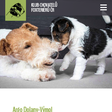
KLUB CHOVATELŮ
FOXTERIÉRŮ ČR
Argo Dolany-Výmol