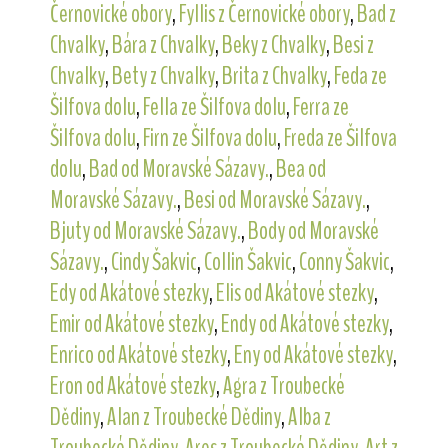
Černovické obory
,
Fyllis z Černovické obory
,
Bad z
Chvalky
,
Bára z Chvalky
,
Beky z Chvalky
,
Besi z
Chvalky
,
Bety z Chvalky
,
Brita z Chvalky
,
Feda ze
Šilfova dolu
,
Fella ze Šilfova dolu
,
Ferra ze
Šilfova dolu
,
Firn ze Šilfova dolu
,
Freda ze Šilfova
dolu
,
Bad od Moravské Sázavy.
,
Bea od
Moravské Sázavy.
,
Besi od Moravské Sázavy.
,
Bjuty od Moravské Sázavy.
,
Body od Moravské
Sázavy.
,
Cindy Šakvic
,
Collin Šakvic
,
Conny Šakvic
,
Edy od Akátové stezky
,
Elis od Akátové stezky
,
Emir od Akátové stezky
,
Endy od Akátové stezky
,
Enrico od Akátové stezky
,
Eny od Akátové stezky
,
Eron od Akátové stezky
,
Agra z Troubecké
Dědiny
,
Alan z Troubecké Dědiny
,
Alba z
Troubecké Dědiny
,
Ares z Troubecké Dědiny
,
Art z