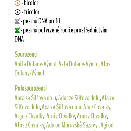
- bicolor
- tricolor
- pes má DNA profil
- pes má potvrzené rodiče prostřednictvím
DNA
Sourozenci
Anita Dolany-Výmol
,
Asta Dolany-Výmol
,
Atos
Dolany-Výmol
Polosourozenci
Abra ze Šilfova dolu
,
Adar ze Šilfova dolu
,
Ala ze
Šilfova dolu
,
Axa ze Šilfova dolu
,
Ála z Chvalky
,
Argo z Chvalky
,
Arni z Chvalky
,
Aron z Chvalky
,
Atos z Chvalky
,
Ada od Moravské Sázavy.
,
Agi od