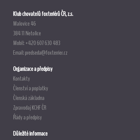
Klub chovatelů foxteriérů ČR, z.s.
Malovice 46
384 11 Netolice
Mobil: +420 607 630 483
Email:
predseda@foxterrier.cz
Organizace a předpisy
Kontakty
Členství a poplatky
Členská základna
Zpravodaj KCHF ČR
Řády a předpisy
Důležité informace