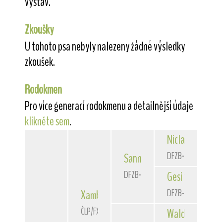
výstav.
Zkoušky
U tohoto psa nebyly nalezeny žádné výsledky
zkoušek.
Rodokmen
Pro více generací rodokmenu a detailnější údaje
klikněte sem
.
Niclas
von der 
DFZB-90 3172
Sannio
von der Bismarckque
DFZB-93 1588
Gesi
von der Bi
DFZB-91 1307
Xambo
of Fair Play
ČLP/FXH/29662
Waldschrat
vom