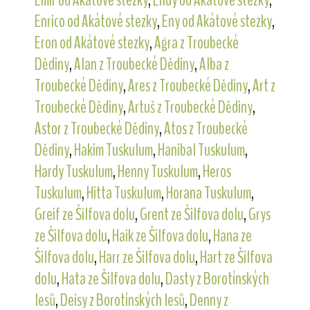
Enrico od Akátové stezky
,
Eny od Akátové stezky
,
Eron od Akátové stezky
,
Agra z Troubecké
Dědiny
,
Alan z Troubecké Dědiny
,
Alba z
Troubecké Dědiny
,
Ares z Troubecké Dědiny
,
Art z
Troubecké Dědiny
,
Artuš z Troubecké Dědiny
,
Astor z Troubecké Dědiny
,
Atos z Troubecké
Dědiny
,
Hakim Tuskulum
,
Hanibal Tuskulum
,
Hardy Tuskulum
,
Henny Tuskulum
,
Heros
Tuskulum
,
Hitta Tuskulum
,
Horana Tuskulum
,
Greif ze Šilfova dolu
,
Grent ze Šilfova dolu
,
Grys
ze Šilfova dolu
,
Haik ze Šilfova dolu
,
Hana ze
Šilfova dolu
,
Harr ze Šilfova dolu
,
Hart ze Šilfova
dolu
,
Hata ze Šilfova dolu
,
Dasty z Borotínských
lesů
,
Deisy z Borotínských lesů
,
Denny z