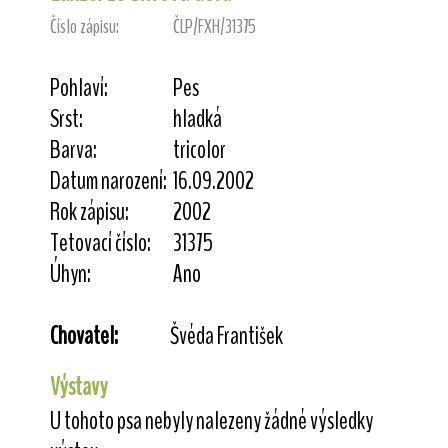
Číslo zápisu:
ČLP/FXH/31375
Pohlaví:
Pes
Srst:
hladká
Barva:
tricolor
Datum narození:
16.09.2002
Rok zápisu:
2002
Tetovací číslo:
31375
Úhyn:
Ano
Chovatel:
Švéda František
Výstavy
U tohoto psa nebyly nalezeny žádné výsledky