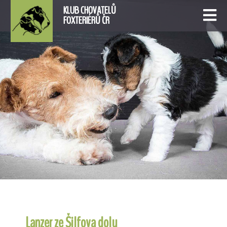
KLUB CHOVATELŮ
FOXTERIÉRŮ ČR
Lanzer ze Šilfova dolu