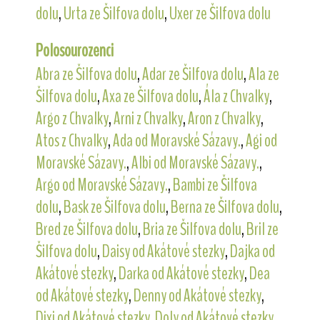
dolu
,
Urta ze Šilfova dolu
,
Uxer ze Šilfova dolu
Polosourozenci
Abra ze Šilfova dolu
,
Adar ze Šilfova dolu
,
Ala ze
Šilfova dolu
,
Axa ze Šilfova dolu
,
Ála z Chvalky
,
Argo z Chvalky
,
Arni z Chvalky
,
Aron z Chvalky
,
Atos z Chvalky
,
Ada od Moravské Sázavy.
,
Agi od
Moravské Sázavy.
,
Albi od Moravské Sázavy.
,
Argo od Moravské Sázavy.
,
Bambi ze Šilfova
dolu
,
Bask ze Šilfova dolu
,
Berna ze Šilfova dolu
,
Bred ze Šilfova dolu
,
Bria ze Šilfova dolu
,
Bril ze
Šilfova dolu
,
Daisy od Akátové stezky
,
Dajka od
Akátové stezky
,
Darka od Akátové stezky
,
Dea
od Akátové stezky
,
Denny od Akátové stezky
,
Dixi od Akátové stezky
,
Doly od Akátové stezky
,