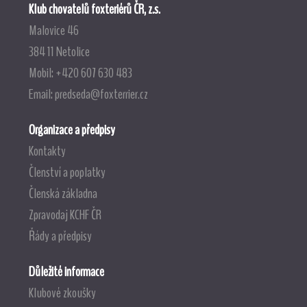
Klub chovatelů foxteriérů ČR, z.s.
Malovice 46
384 11 Netolice
Mobil: +420 607 630 483
Email:
predseda@foxterrier.cz
Organizace a předpisy
Kontakty
Členství a poplatky
Členská základna
Zpravodaj KCHF ČR
Řády a předpisy
Důležité informace
Klubové zkoušky