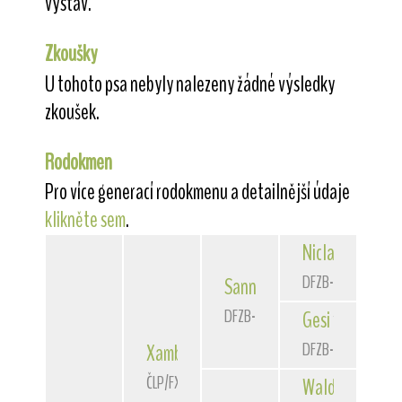
výstav.
Zkoušky
U tohoto psa nebyly nalezeny žádné výsledky
zkoušek.
Rodokmen
Pro více generací rodokmenu a detailnější údaje
klikněte sem
.
Niclas
von der 
DFZB-90 3172
Sannio
von der Bismarckque
DFZB-93 1588
Gesi
von der Bi
DFZB-91 1307
Xambo
of Fair Play
ČLP/FXH/29662
Waldschrat
vom