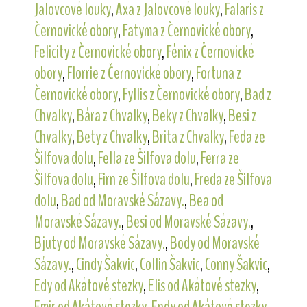
Jalovcové louky
,
Axa z Jalovcové louky
,
Falaris z
Černovické obory
,
Fatyma z Černovické obory
,
Felicity z Černovické obory
,
Fénix z Černovické
obory
,
Florrie z Černovické obory
,
Fortuna z
Černovické obory
,
Fyllis z Černovické obory
,
Bad z
Chvalky
,
Bára z Chvalky
,
Beky z Chvalky
,
Besi z
Chvalky
,
Bety z Chvalky
,
Brita z Chvalky
,
Feda ze
Šilfova dolu
,
Fella ze Šilfova dolu
,
Ferra ze
Šilfova dolu
,
Firn ze Šilfova dolu
,
Freda ze Šilfova
dolu
,
Bad od Moravské Sázavy.
,
Bea od
Moravské Sázavy.
,
Besi od Moravské Sázavy.
,
Bjuty od Moravské Sázavy.
,
Body od Moravské
Sázavy.
,
Cindy Šakvic
,
Collin Šakvic
,
Conny Šakvic
,
Edy od Akátové stezky
,
Elis od Akátové stezky
,
Emir od Akátové stezky
,
Endy od Akátové stezky
,