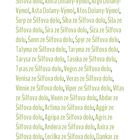
Šilfova dolu
,
Anita Dolany-Výmol
,
Argo Dolany-
Výmol
,
Asta Dolany-Výmol
,
Atos Dolany-Výmol
,
Šerp ze Šilfova dolu
,
Šíba ze Šilfova dolu
,
Šíla ze
Šilfova dolu
,
Šíra ze Šilfova dolu
,
Šíza ze Šilfova
dolu
,
Šonn ze Šilfova dolu
,
Špyr ze Šilfova dolu
,
Talyma ze Šilfova dolu
,
Taryma ze Šilfova dolu
,
Tarysa ze Šilfova dolu
,
Tasska ze Šilfova dolu
,
Tyras ze Šilfova dolu
,
Vegus ze Šilfova dolu
,
Venisa ze Šilfova dolu
,
Veras ze Šilfova dolu
,
Vinnie ze Šilfova dolu
,
Viper ze Šilfova dolu
,
Vitas
ze Šilfova dolu
,
Vixen ze Šilfova dolu
,
Abdar ze
Šilfova dolu
,
Actima ze Šilfova dolu
,
Aggir ze
Šilfova dolu
,
Agripa ze Šilfova dolu
,
Agris ze
Šilfova dolu
,
Andera ze Šilfova dolu
,
Axira ze
Šilfova dolu
,
Cecilka ze Šilfova dolu
,
Dankar ze