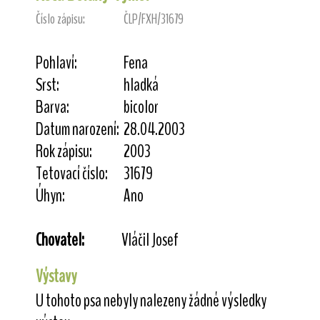
Číslo zápisu:
ČLP/FXH/31679
Pohlaví:
Fena
Srst:
hladká
Barva:
bicolor
Datum narození:
28.04.2003
Rok zápisu:
2003
Tetovací číslo:
31679
Úhyn:
Ano
Chovatel:
Vláčil Josef
Výstavy
U tohoto psa nebyly nalezeny žádné výsledky