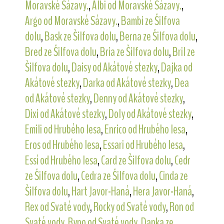
Moravské Sázavy.
,
Albi od Moravské Sázavy.
,
Argo od Moravské Sázavy.
,
Bambi ze Šilfova
dolu
,
Bask ze Šilfova dolu
,
Berna ze Šilfova dolu
,
Bred ze Šilfova dolu
,
Bria ze Šilfova dolu
,
Bril ze
Šilfova dolu
,
Daisy od Akátové stezky
,
Dajka od
Akátové stezky
,
Darka od Akátové stezky
,
Dea
od Akátové stezky
,
Denny od Akátové stezky
,
Dixi od Akátové stezky
,
Doly od Akátové stezky
,
Emili od Hrubého lesa
,
Enrico od Hrubého lesa
,
Eros od Hrubého lesa
,
Essari od Hrubého lesa
,
Essí od Hrubého lesa
,
Card ze Šilfova dolu
,
Cedr
ze Šilfova dolu
,
Cedra ze Šilfova dolu
,
Cinda ze
Šilfova dolu
,
Hart Javor-Haná
,
Hera Javor-Haná
,
Rex od Svaté vody
,
Rocky od Svaté vody
,
Ron od
Svaté vody
,
Ryno od Svaté vody
,
Danka ze