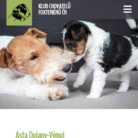
KLUB CHOVATELŮ
FOXTERIÉRŮ ČR
Asta Dolany-Výmol