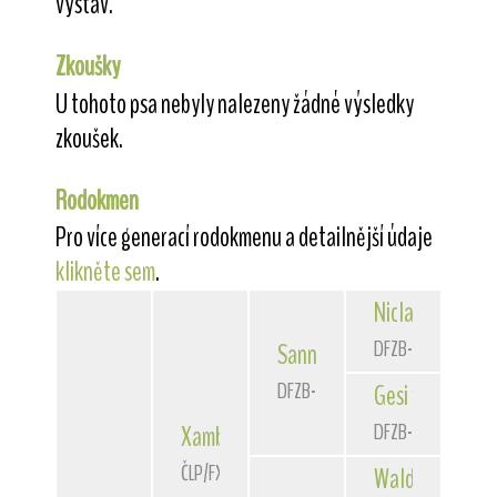
výstav.
Zkoušky
U tohoto psa nebyly nalezeny žádné výsledky
zkoušek.
Rodokmen
Pro více generací rodokmenu a detailnější údaje
klikněte sem
.
Niclas
von der 
DFZB-90 3172
Sannio
von der Bismarckque
DFZB-93 1588
Gesi
von der Bi
DFZB-91 1307
Xambo
of Fair Play
ČLP/FXH/29662
Waldschrat
vom