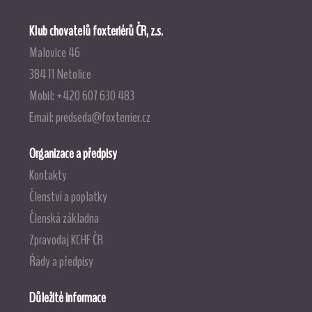
Klub chovatelů foxteriérů ČR, z.s.
Malovice 46
384 11 Netolice
Mobil: +420 607 630 483
Email:
predseda@foxterrier.cz
Organizace a předpisy
Kontakty
Členství a poplatky
Členská základna
Zpravodaj KCHF ČR
Řády a předpisy
Důležité informace