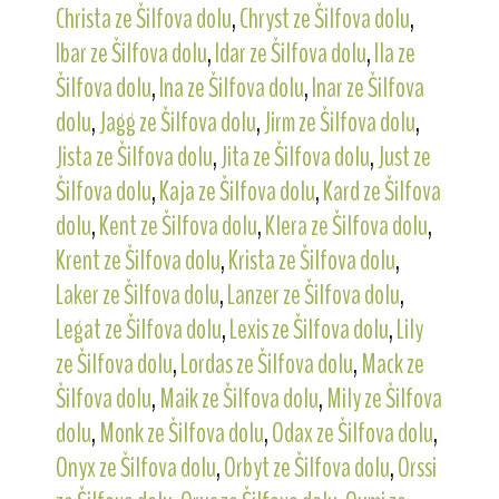
Christa ze Šilfova dolu
,
Chryst ze Šilfova dolu
,
Ibar ze Šilfova dolu
,
Idar ze Šilfova dolu
,
Ila ze
Šilfova dolu
,
Ina ze Šilfova dolu
,
Inar ze Šilfova
dolu
,
Jagg ze Šilfova dolu
,
Jirm ze Šilfova dolu
,
Jista ze Šilfova dolu
,
Jita ze Šilfova dolu
,
Just ze
Šilfova dolu
,
Kaja ze Šilfova dolu
,
Kard ze Šilfova
dolu
,
Kent ze Šilfova dolu
,
Klera ze Šilfova dolu
,
Krent ze Šilfova dolu
,
Krista ze Šilfova dolu
,
Laker ze Šilfova dolu
,
Lanzer ze Šilfova dolu
,
Legat ze Šilfova dolu
,
Lexis ze Šilfova dolu
,
Lily
ze Šilfova dolu
,
Lordas ze Šilfova dolu
,
Mack ze
Šilfova dolu
,
Maik ze Šilfova dolu
,
Mily ze Šilfova
dolu
,
Monk ze Šilfova dolu
,
Odax ze Šilfova dolu
,
Onyx ze Šilfova dolu
,
Orbyt ze Šilfova dolu
,
Orssi