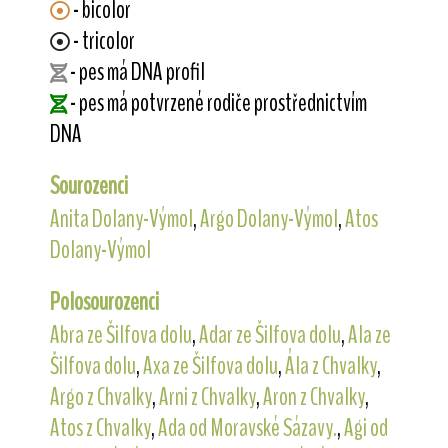
- bicolor
- tricolor
- pes má DNA profil
- pes má potvrzené rodiče prostřednictvím
DNA
Sourozenci
Anita Dolany-Výmol
,
Argo Dolany-Výmol
,
Atos
Dolany-Výmol
Polosourozenci
Abra ze Šilfova dolu
,
Adar ze Šilfova dolu
,
Ala ze
Šilfova dolu
,
Axa ze Šilfova dolu
,
Ála z Chvalky
,
Argo z Chvalky
,
Arni z Chvalky
,
Aron z Chvalky
,
Atos z Chvalky
,
Ada od Moravské Sázavy.
,
Agi od