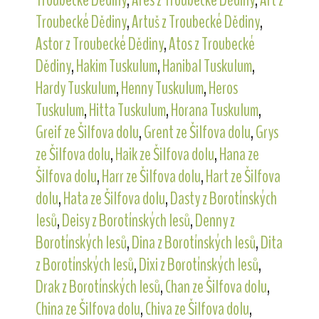
Troubecké Dědiny
,
Artuš z Troubecké Dědiny
,
Astor z Troubecké Dědiny
,
Atos z Troubecké
Dědiny
,
Hakim Tuskulum
,
Hanibal Tuskulum
,
Hardy Tuskulum
,
Henny Tuskulum
,
Heros
Tuskulum
,
Hitta Tuskulum
,
Horana Tuskulum
,
Greif ze Šilfova dolu
,
Grent ze Šilfova dolu
,
Grys
ze Šilfova dolu
,
Haik ze Šilfova dolu
,
Hana ze
Šilfova dolu
,
Harr ze Šilfova dolu
,
Hart ze Šilfova
dolu
,
Hata ze Šilfova dolu
,
Dasty z Borotínských
lesů
,
Deisy z Borotínských lesů
,
Denny z
Borotínských lesů
,
Dina z Borotínských lesů
,
Dita
z Borotínských lesů
,
Dixi z Borotínských lesů
,
Drak z Borotínských lesů
,
Chan ze Šilfova dolu
,
China ze Šilfova dolu
,
Chiva ze Šilfova dolu
,