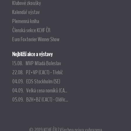
Klubové zkoušky
Kalendář výstav
Plemenná kniha
Členská sekce KCHF ČR
Euro Foxterrier Winner Show
Nejbližší akce a výstavy
15.08. MVP Mladá Boleslav
22.08. PZ+VP (CACT) - Třebíč
04.09. EDS Stockholm (SE)
04.09. Velká cena norníků (CA...
05.09. BZH+BZ (CACT) - Oldřic...
© 2019 KCHF ČR | Všechna práva vyhrazena