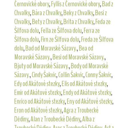
Černovické obory
,
Fyllis z Černovické obory
,
Bad z
Chvalky
,
Bára z Chvalky
,
Beky z Chvalky
,
Besi z
Chvalky
,
Bety z Chvalky
,
Brita z Chvalky
,
Feda ze
Šilfova dolu
,
Fella ze Šilfova dolu
,
Ferra ze
Šilfova dolu
,
Firn ze Šilfova dolu
,
Freda ze Šilfova
dolu
,
Bad od Moravské Sázavy.
,
Bea od
Moravské Sázavy.
,
Besi od Moravské Sázavy.
,
Bjuty od Moravské Sázavy.
,
Body od Moravské
Sázavy.
,
Cindy Šakvic
,
Collin Šakvic
,
Conny Šakvic
,
Edy od Akátové stezky
,
Elis od Akátové stezky
,
Emir od Akátové stezky
,
Endy od Akátové stezky
,
Enrico od Akátové stezky
,
Eny od Akátové stezky
,
Eron od Akátové stezky
,
Agra z Troubecké
Dědiny
,
Alan z Troubecké Dědiny
,
Alba z
Troubecké Dědiny
,
Ares z Troubecké Dědiny
,
Art z