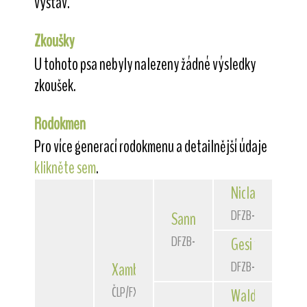
výstav.
Zkoušky
U tohoto psa nebyly nalezeny žádné výsledky
zkoušek.
Rodokmen
Pro více generací rodokmenu a detailnější údaje
klikněte sem
.
Niclas
von der 
DFZB-90 3172
Sannio
von der Bismarckque
DFZB-93 1588
Gesi
von der Bi
DFZB-91 1307
Xambo
of Fair Play
ČLP/FXH/29662
Waldschrat
vom