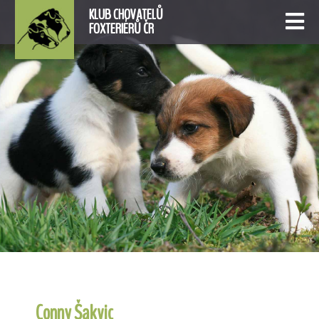
KLUB CHOVATELŮ
FOXTERIÉRŮ ČR
Conny Šakvic