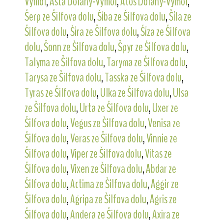
Výmol
,
Asta Dolany-Výmol
,
Atos Dolany-Výmol
,
Šerp ze Šilfova dolu
,
Šíba ze Šilfova dolu
,
Šíla ze
Šilfova dolu
,
Šíra ze Šilfova dolu
,
Šíza ze Šilfova
dolu
,
Šonn ze Šilfova dolu
,
Špyr ze Šilfova dolu
,
Talyma ze Šilfova dolu
,
Taryma ze Šilfova dolu
,
Tarysa ze Šilfova dolu
,
Tasska ze Šilfova dolu
,
Tyras ze Šilfova dolu
,
Ulka ze Šilfova dolu
,
Ulsa
ze Šilfova dolu
,
Urta ze Šilfova dolu
,
Uxer ze
Šilfova dolu
,
Vegus ze Šilfova dolu
,
Venisa ze
Šilfova dolu
,
Veras ze Šilfova dolu
,
Vinnie ze
Šilfova dolu
,
Viper ze Šilfova dolu
,
Vitas ze
Šilfova dolu
,
Vixen ze Šilfova dolu
,
Abdar ze
Šilfova dolu
,
Actima ze Šilfova dolu
,
Aggir ze
Šilfova dolu
,
Agripa ze Šilfova dolu
,
Agris ze
Šilfova dolu
,
Andera ze Šilfova dolu
,
Axira ze