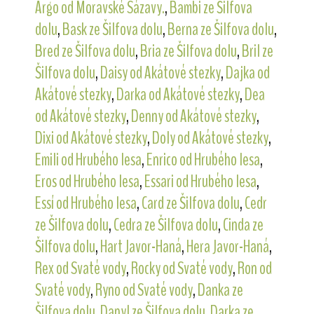
Argo od Moravské Sázavy.
,
Bambi ze Šilfova
dolu
,
Bask ze Šilfova dolu
,
Berna ze Šilfova dolu
,
Bred ze Šilfova dolu
,
Bria ze Šilfova dolu
,
Bril ze
Šilfova dolu
,
Daisy od Akátové stezky
,
Dajka od
Akátové stezky
,
Darka od Akátové stezky
,
Dea
od Akátové stezky
,
Denny od Akátové stezky
,
Dixi od Akátové stezky
,
Doly od Akátové stezky
,
Emili od Hrubého lesa
,
Enrico od Hrubého lesa
,
Eros od Hrubého lesa
,
Essari od Hrubého lesa
,
Essí od Hrubého lesa
,
Card ze Šilfova dolu
,
Cedr
ze Šilfova dolu
,
Cedra ze Šilfova dolu
,
Cinda ze
Šilfova dolu
,
Hart Javor-Haná
,
Hera Javor-Haná
,
Rex od Svaté vody
,
Rocky od Svaté vody
,
Ron od
Svaté vody
,
Ryno od Svaté vody
,
Danka ze
Šilfova dolu
,
Danyl ze Šilfova dolu
,
Darka ze