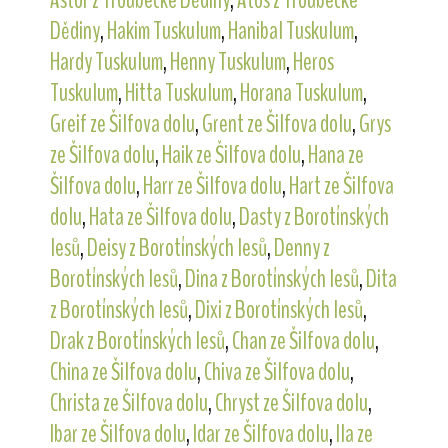
Dědiny
,
Hakim Tuskulum
,
Hanibal Tuskulum
,
Hardy Tuskulum
,
Henny Tuskulum
,
Heros
Tuskulum
,
Hitta Tuskulum
,
Horana Tuskulum
,
Greif ze Šilfova dolu
,
Grent ze Šilfova dolu
,
Grys
ze Šilfova dolu
,
Haik ze Šilfova dolu
,
Hana ze
Šilfova dolu
,
Harr ze Šilfova dolu
,
Hart ze Šilfova
dolu
,
Hata ze Šilfova dolu
,
Dasty z Borotínských
lesů
,
Deisy z Borotínských lesů
,
Denny z
Borotínských lesů
,
Dina z Borotínských lesů
,
Dita
z Borotínských lesů
,
Dixi z Borotínských lesů
,
Drak z Borotínských lesů
,
Chan ze Šilfova dolu
,
China ze Šilfova dolu
,
Chiva ze Šilfova dolu
,
Christa ze Šilfova dolu
,
Chryst ze Šilfova dolu
,
Ibar ze Šilfova dolu
,
Idar ze Šilfova dolu
,
Ila ze