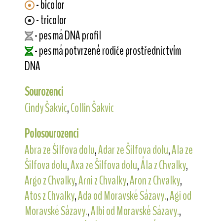
- bicolor
- tricolor
- pes má DNA profil
- pes má potvrzené rodiče prostřednictvím
DNA
Sourozenci
Cindy Šakvic
,
Collin Šakvic
Polosourozenci
Abra ze Šilfova dolu
,
Adar ze Šilfova dolu
,
Ala ze
Šilfova dolu
,
Axa ze Šilfova dolu
,
Ála z Chvalky
,
Argo z Chvalky
,
Arni z Chvalky
,
Aron z Chvalky
,
Atos z Chvalky
,
Ada od Moravské Sázavy.
,
Agi od
Moravské Sázavy.
,
Albi od Moravské Sázavy.
,