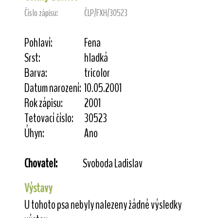
Číslo zápisu:
ČLP/FXH/30523
Pohlaví:
Fena
Srst:
hladká
Barva:
tricolor
Datum narození:
10.05.2001
Rok zápisu:
2001
Tetovací číslo:
30523
Úhyn:
Ano
Chovatel:
Svoboda Ladislav
Výstavy
U tohoto psa nebyly nalezeny žádné výsledky