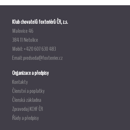
Klub chovatelů foxteriérů ČR, z.s.
Malovice 46
384 11 Netolice
Mobil: +420 607 630 483
Email:
predseda@foxterrier.cz
Organizace a předpisy
Kontakty
Členství a poplatky
Členská základna
Zpravodaj KCHF ČR
Řády a předpisy