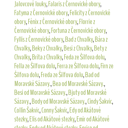
Jalovcové louky
,
Falaris z Černovické obory
,
Fatyma z Černovické obory
,
Felicity z Černovické
obory
,
Fénix z Černovické obory
,
Florrie z
Černovické obory
,
Fortuna z Černovické obory
,
Fyllis z Černovické obory
,
Bad z Chvalky
,
Bára z
Chvalky
,
Beky z Chvalky
,
Besi z Chvalky
,
Bety z
Chvalky
,
Brita z Chvalky
,
Feda ze Šilfova dolu
,
Fella ze Šilfova dolu
,
Ferra ze Šilfova dolu
,
Firn ze
Šilfova dolu
,
Freda ze Šilfova dolu
,
Bad od
Moravské Sázavy.
,
Bea od Moravské Sázavy.
,
Besi od Moravské Sázavy.
,
Bjuty od Moravské
Sázavy.
,
Body od Moravské Sázavy.
,
Cindy Šakvic
,
Collin Šakvic
,
Conny Šakvic
,
Edy od Akátové
stezky
,
Elis od Akátové stezky
,
Emir od Akátové
stezky
,
Endy od Akátové stezky
,
Enrico od