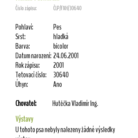
Číslo zápisu:
ČLP/FXH/30640
Pohlaví:
Pes
Srst:
hladká
Barva:
bicolor
Datum narození:
24.06.2001
Rok zápisu:
2001
Tetovací číslo:
30640
Úhyn:
Ano
Chovatel:
Hutěčka Vladimír Ing.
Výstavy
U tohoto psa nebyly nalezeny žádné výsledky