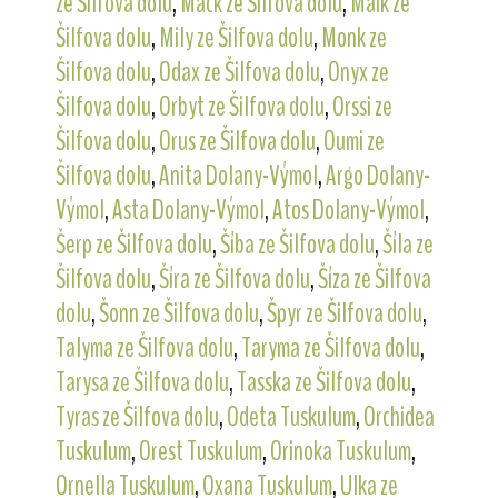
ze Šilfova dolu
,
Mack ze Šilfova dolu
,
Maik ze
Šilfova dolu
,
Mily ze Šilfova dolu
,
Monk ze
Šilfova dolu
,
Odax ze Šilfova dolu
,
Onyx ze
Šilfova dolu
,
Orbyt ze Šilfova dolu
,
Orssi ze
Šilfova dolu
,
Orus ze Šilfova dolu
,
Oumi ze
Šilfova dolu
,
Anita Dolany-Výmol
,
Argo Dolany-
Výmol
,
Asta Dolany-Výmol
,
Atos Dolany-Výmol
,
Šerp ze Šilfova dolu
,
Šíba ze Šilfova dolu
,
Šíla ze
Šilfova dolu
,
Šíra ze Šilfova dolu
,
Šíza ze Šilfova
dolu
,
Šonn ze Šilfova dolu
,
Špyr ze Šilfova dolu
,
Talyma ze Šilfova dolu
,
Taryma ze Šilfova dolu
,
Tarysa ze Šilfova dolu
,
Tasska ze Šilfova dolu
,
Tyras ze Šilfova dolu
,
Odeta Tuskulum
,
Orchidea
Tuskulum
,
Orest Tuskulum
,
Orinoka Tuskulum
,
Ornella Tuskulum
,
Oxana Tuskulum
,
Ulka ze