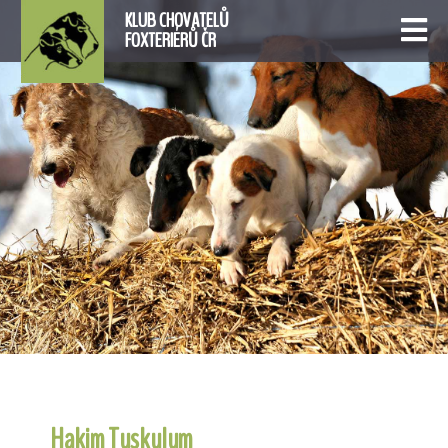
KLUB CHOVATELŮ
FOXTERIÉRŮ ČR
Hakim Tuskulum