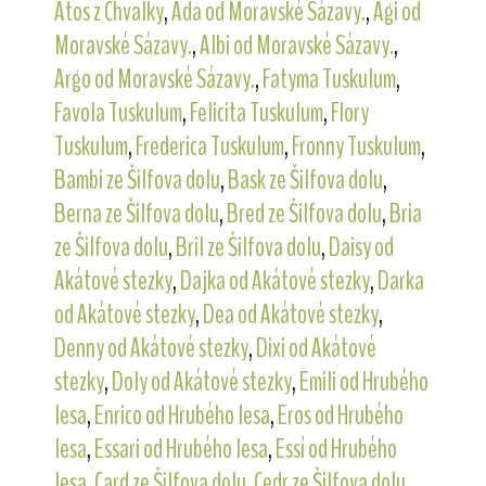
Atos z Chvalky
,
Ada od Moravské Sázavy.
,
Agi od
Moravské Sázavy.
,
Albi od Moravské Sázavy.
,
Argo od Moravské Sázavy.
,
Fatyma Tuskulum
,
Favola Tuskulum
,
Felicita Tuskulum
,
Flory
Tuskulum
,
Frederica Tuskulum
,
Fronny Tuskulum
,
Bambi ze Šilfova dolu
,
Bask ze Šilfova dolu
,
Berna ze Šilfova dolu
,
Bred ze Šilfova dolu
,
Bria
ze Šilfova dolu
,
Bril ze Šilfova dolu
,
Daisy od
Akátové stezky
,
Dajka od Akátové stezky
,
Darka
od Akátové stezky
,
Dea od Akátové stezky
,
Denny od Akátové stezky
,
Dixi od Akátové
stezky
,
Doly od Akátové stezky
,
Emili od Hrubého
lesa
,
Enrico od Hrubého lesa
,
Eros od Hrubého
lesa
,
Essari od Hrubého lesa
,
Essí od Hrubého
lesa
,
Card ze Šilfova dolu
,
Cedr ze Šilfova dolu
,