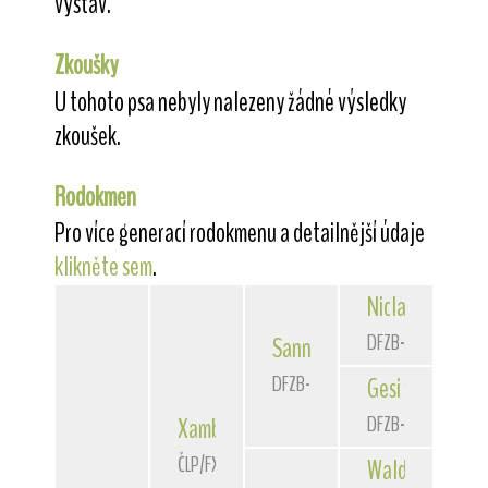
výstav.
Zkoušky
U tohoto psa nebyly nalezeny žádné výsledky
zkoušek.
Rodokmen
Pro více generací rodokmenu a detailnější údaje
klikněte sem
.
Niclas
von der 
DFZB-90 3172
Sannio
von der Bismarckque
DFZB-93 1588
Gesi
von der Bi
DFZB-91 1307
Xambo
of Fair Play
ČLP/FXH/29662
Waldschrat
vom