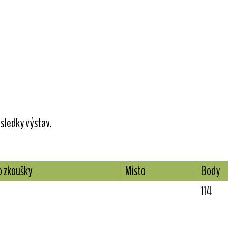
sledky výstav.
p zkoušky
Místo
Body
114