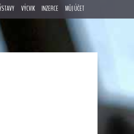
ÝSTAVY
VÝCVIK
INZERCE
MŮJ ÚČET