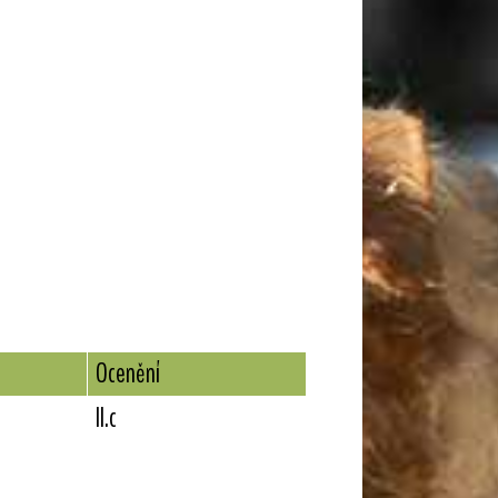
Ocenění
II.c