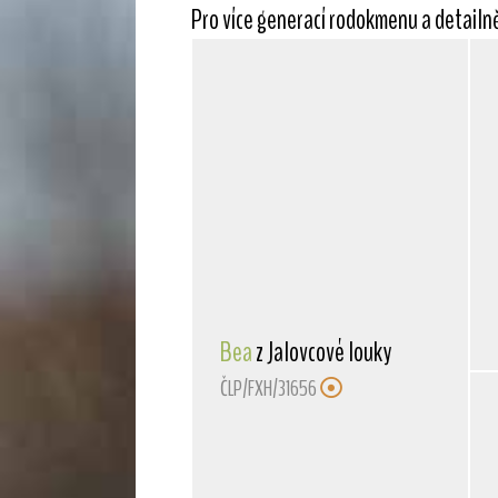
Pro více generací rodokmenu a detailn
Bea
z Jalovcové louky
ČLP/FXH/31656