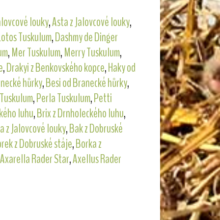
alovcové louky
,
Asta z Jalovcové louky
,
Lotos Tuskulum
,
Dashmy de Dinger
um
,
Mer Tuskulum
,
Merry Tuskulum
,
e
,
Drakyi z Benkovského kopce
,
Haky od
anecké hůrky
,
Besi od Branecké hůrky
,
 Tuskulum
,
Perla Tuskulum
,
Petti
kého luhu
,
Brix z Drnholeckého luhu
,
a z Jalovcové louky
,
Bak z Dobruské
rek z Dobruské stáje
,
Borka z
Axarella Rader Star
,
Axellus Rader