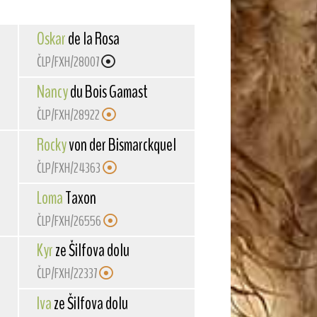
Oskar
de la Rosa
ČLP/FXH/28007
Nancy
du Bois Gamast
ČLP/FXH/28922
Rocky
von der Bismarckquelle
ČLP/FXH/24363
Loma
Taxon
ČLP/FXH/26556
Kyr
ze Šilfova dolu
ČLP/FXH/22337
Iva
ze Šilfova dolu