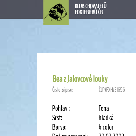
KLUB CHOVATELŮ
FOXTERIÉRŮ ČR
Bea z Jalovcové louky
Číslo zápisu:
ČLP/FXH/31656
Pohlaví:
Fena
Srst:
hladká
Barva:
bicolor