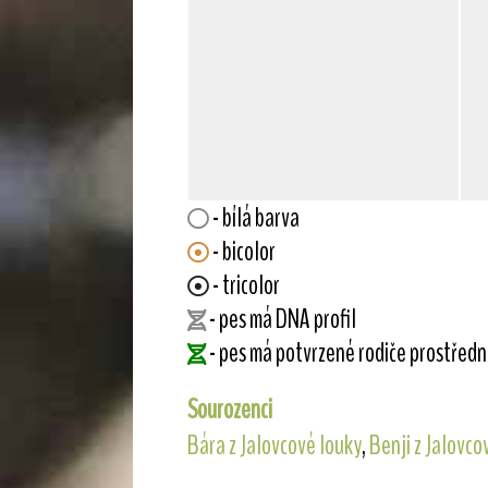
- bílá barva
- bicolor
- tricolor
- pes má DNA profil
- pes má potvrzené rodiče prostřed
Sourozenci
Bára z Jalovcové louky
,
Benji z Jalovco