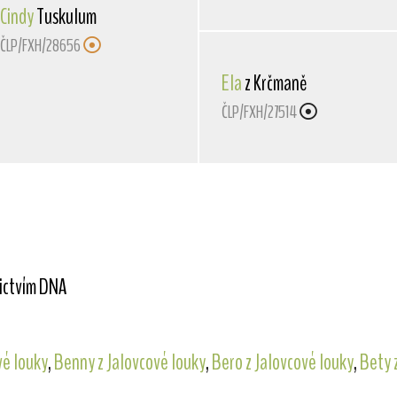
Cindy
Tuskulum
ČLP/FXH/28656
Ela
z Krčmaně
ČLP/FXH/27514
nictvím DNA
vé louky
,
Benny z Jalovcové louky
,
Bero z Jalovcové louky
,
Bety 