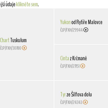
ější údaje
klikněte sem
.
Yukon
od Rytíře Malovce
ČLP/FXH/29944
Chart
Tuskulum
ČLP/FXH/30780
Cinta
z Krčmaně
ČLP/FXH/27151
Tyr
ze Šilfova dolu
ČLP/FXH/24343