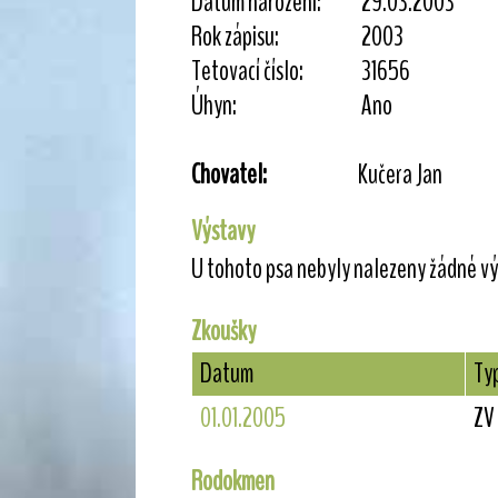
Datum narození:
29.03.2003
Rok zápisu:
2003
Tetovací číslo:
31656
Úhyn:
Ano
Chovatel:
Kučera Jan
Výstavy
U tohoto psa nebyly nalezeny žádné vý
Zkoušky
Datum
Ty
01.01.2005
ZV
Rodokmen