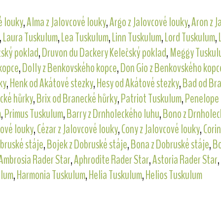
é louky
,
Alma z Jalovcové louky
,
Argo z Jalovcové louky
,
Aron z J
,
Laura Tuskulum
,
Lea Tuskulum
,
Linn Tuskulum
,
Lord Tuskulum
,
čský poklad
,
Druvon du Dackery Kelečský poklad
,
Meggy Tuskul
kopce
,
Dolly z Benkovského kopce
,
Don Gio z Benkovského kopc
ky
,
Henk od Akátové stezky
,
Hesy od Akátové stezky
,
Bad od Br
ecké hůrky
,
Brix od Branecké hůrky
,
Patriot Tuskulum
,
Penelope
m
,
Primus Tuskulum
,
Barry z Drnholeckého luhu
,
Bono z Drnholec
cové louky
,
Cézar z Jalovcové louky
,
Cony z Jalovcové louky
,
Corin
bruské stáje
,
Bojek z Dobruské stáje
,
Bona z Dobruské stáje
,
Bo
Ambrosia Rader Star
,
Aphrodite Rader Star
,
Astoria Rader Star
,
ulum
,
Harmonia Tuskulum
,
Helia Tuskulum
,
Helios Tuskulum