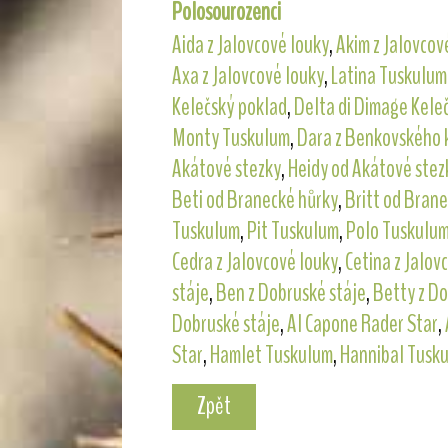
Polosourozenci
Aida z Jalovcové louky
,
Akim z Jalovcov
Axa z Jalovcové louky
,
Latina Tuskulum
Kelečský poklad
,
Delta di Dimage Kele
Monty Tuskulum
,
Dara z Benkovského 
Akátové stezky
,
Heidy od Akátové stez
Beti od Branecké hůrky
,
Britt od Bran
Tuskulum
,
Pit Tuskulum
,
Polo Tuskulu
Cedra z Jalovcové louky
,
Cetina z Jalov
stáje
,
Ben z Dobruské stáje
,
Betty z Do
Dobruské stáje
,
Al Capone Rader Star
,
Star
,
Hamlet Tuskulum
,
Hannibal Tusk
Zpět