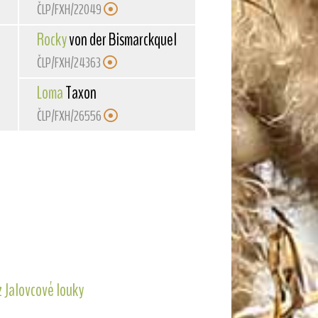
ČLP/FXH/22049
Rocky
von der Bismarckquelle
ČLP/FXH/24363
Loma
Taxon
ČLP/FXH/26556
z Jalovcové louky