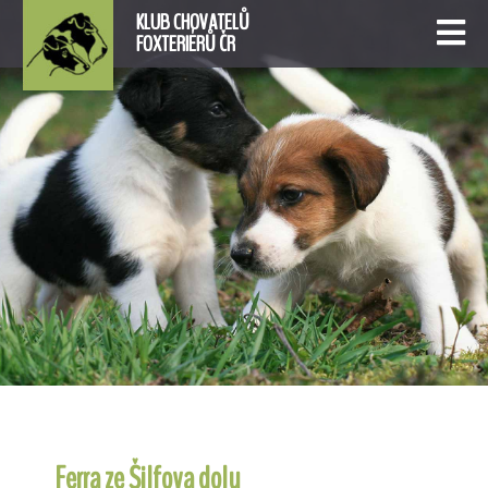
KLUB CHOVATELŮ
FOXTERIÉRŮ ČR
Ferra ze Šilfova dolu