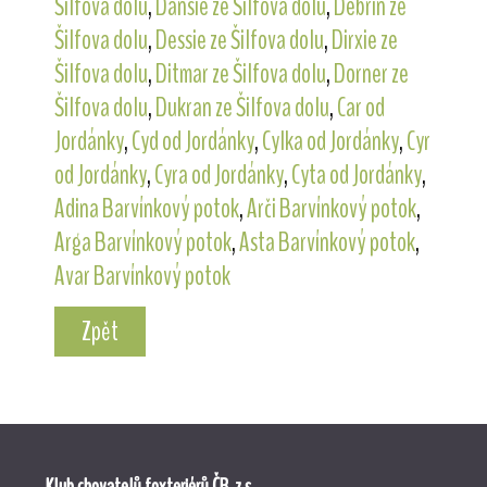
Šilfova dolu
,
Dansie ze Šilfova dolu
,
Debrin ze
Šilfova dolu
,
Dessie ze Šilfova dolu
,
Dirxie ze
Šilfova dolu
,
Ditmar ze Šilfova dolu
,
Dorner ze
Šilfova dolu
,
Dukran ze Šilfova dolu
,
Car od
Jordánky
,
Cyd od Jordánky
,
Cylka od Jordánky
,
Cyr
od Jordánky
,
Cyra od Jordánky
,
Cyta od Jordánky
,
Adina Barvínkový potok
,
Arči Barvínkový potok
,
Arga Barvínkový potok
,
Asta Barvínkový potok
,
Avar Barvínkový potok
Zpět
Klub chovatelů foxteriérů ČR, z.s.