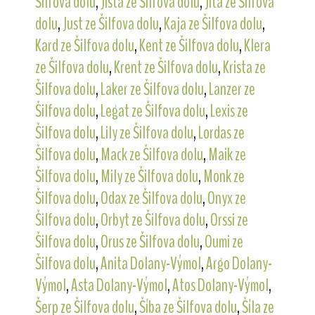
Šilfova dolu
,
Jista ze Šilfova dolu
,
Jita ze Šilfova
dolu
,
Just ze Šilfova dolu
,
Kaja ze Šilfova dolu
,
Kard ze Šilfova dolu
,
Kent ze Šilfova dolu
,
Klera
ze Šilfova dolu
,
Krent ze Šilfova dolu
,
Krista ze
Šilfova dolu
,
Laker ze Šilfova dolu
,
Lanzer ze
Šilfova dolu
,
Legat ze Šilfova dolu
,
Lexis ze
Šilfova dolu
,
Lily ze Šilfova dolu
,
Lordas ze
Šilfova dolu
,
Mack ze Šilfova dolu
,
Maik ze
Šilfova dolu
,
Mily ze Šilfova dolu
,
Monk ze
Šilfova dolu
,
Odax ze Šilfova dolu
,
Onyx ze
Šilfova dolu
,
Orbyt ze Šilfova dolu
,
Orssi ze
Šilfova dolu
,
Orus ze Šilfova dolu
,
Oumi ze
Šilfova dolu
,
Anita Dolany-Výmol
,
Argo Dolany-
Výmol
,
Asta Dolany-Výmol
,
Atos Dolany-Výmol
,
Šerp ze Šilfova dolu
,
Šíba ze Šilfova dolu
,
Šíla ze