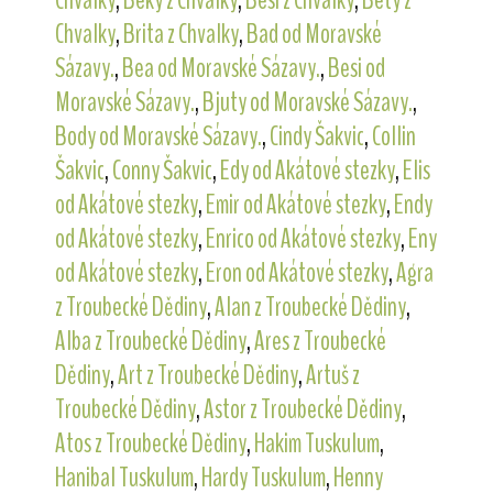
Chvalky
,
Brita z Chvalky
,
Bad od Moravské
Sázavy.
,
Bea od Moravské Sázavy.
,
Besi od
Moravské Sázavy.
,
Bjuty od Moravské Sázavy.
,
Body od Moravské Sázavy.
,
Cindy Šakvic
,
Collin
Šakvic
,
Conny Šakvic
,
Edy od Akátové stezky
,
Elis
od Akátové stezky
,
Emir od Akátové stezky
,
Endy
od Akátové stezky
,
Enrico od Akátové stezky
,
Eny
od Akátové stezky
,
Eron od Akátové stezky
,
Agra
z Troubecké Dědiny
,
Alan z Troubecké Dědiny
,
Alba z Troubecké Dědiny
,
Ares z Troubecké
Dědiny
,
Art z Troubecké Dědiny
,
Artuš z
Troubecké Dědiny
,
Astor z Troubecké Dědiny
,
Atos z Troubecké Dědiny
,
Hakim Tuskulum
,
Hanibal Tuskulum
,
Hardy Tuskulum
,
Henny