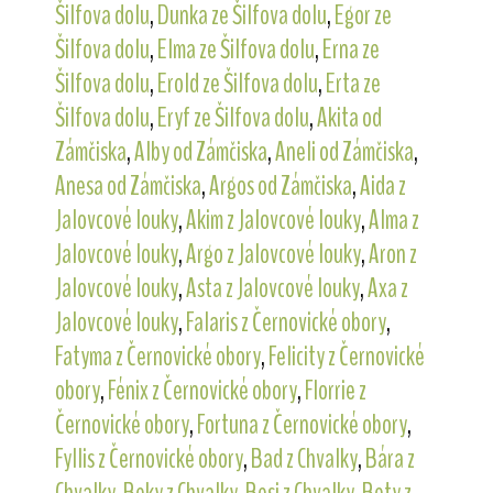
Šilfova dolu
,
Dunka ze Šilfova dolu
,
Egor ze
Šilfova dolu
,
Elma ze Šilfova dolu
,
Erna ze
Šilfova dolu
,
Erold ze Šilfova dolu
,
Erta ze
Šilfova dolu
,
Eryf ze Šilfova dolu
,
Akita od
Zámčiska
,
Alby od Zámčiska
,
Aneli od Zámčiska
,
Anesa od Zámčiska
,
Argos od Zámčiska
,
Aida z
Jalovcové louky
,
Akim z Jalovcové louky
,
Alma z
Jalovcové louky
,
Argo z Jalovcové louky
,
Aron z
Jalovcové louky
,
Asta z Jalovcové louky
,
Axa z
Jalovcové louky
,
Falaris z Černovické obory
,
Fatyma z Černovické obory
,
Felicity z Černovické
obory
,
Fénix z Černovické obory
,
Florrie z
Černovické obory
,
Fortuna z Černovické obory
,
Fyllis z Černovické obory
,
Bad z Chvalky
,
Bára z
Chvalky
,
Beky z Chvalky
,
Besi z Chvalky
,
Bety z