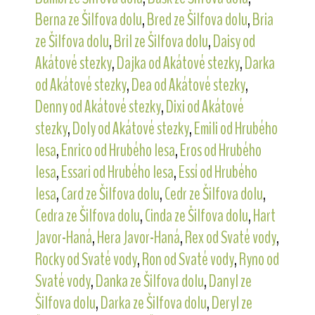
Berna ze Šilfova dolu
,
Bred ze Šilfova dolu
,
Bria
ze Šilfova dolu
,
Bril ze Šilfova dolu
,
Daisy od
Akátové stezky
,
Dajka od Akátové stezky
,
Darka
od Akátové stezky
,
Dea od Akátové stezky
,
Denny od Akátové stezky
,
Dixi od Akátové
stezky
,
Doly od Akátové stezky
,
Emili od Hrubého
lesa
,
Enrico od Hrubého lesa
,
Eros od Hrubého
lesa
,
Essari od Hrubého lesa
,
Essí od Hrubého
lesa
,
Card ze Šilfova dolu
,
Cedr ze Šilfova dolu
,
Cedra ze Šilfova dolu
,
Cinda ze Šilfova dolu
,
Hart
Javor-Haná
,
Hera Javor-Haná
,
Rex od Svaté vody
,
Rocky od Svaté vody
,
Ron od Svaté vody
,
Ryno od
Svaté vody
,
Danka ze Šilfova dolu
,
Danyl ze
Šilfova dolu
,
Darka ze Šilfova dolu
,
Deryl ze