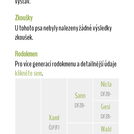
výstav.
Zkoušky
U tohoto psa nebyly nalezeny žádné výsledky
zkoušek.
Rodokmen
Pro více generací rodokmenu a detailnější údaje
klikněte sem
.
Niclas
von der 
DFZB-90 3172
Sannio
von der Bismarckque
DFZB-93 1588
Gesi
von der Bi
DFZB-91 1307
Xambo
of Fair Play
ČLP/FXH/29662
Waldschrat
vom