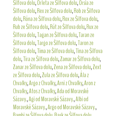
Šilfova dolu
,
Orleta ze Šilfova dolu
,
Orsia ze
Šilfova dolu
,
Rex ze Šilfova dolu
,
Rob ze Šilfova
dolu
,
Róna ze Šilfova dolu
,
Rox ze Šilfova dolu
,
Rub ze Šilfova dolu
,
Rút ze Šilfova dolu
,
Rux ze
Šilfova dolu
,
Tagan ze Šilfova dolu
,
Taran ze
Šilfova dolu
,
Targo ze Šilfova dolu
,
Taron ze
Šilfova dolu
,
Tima ze Šilfova dolu
,
Tina ze Šilfova
dolu
,
Tira ze Šilfova dolu
,
Zamar ze Šilfova dolu
,
Zanar ze Šilfova dolu
,
Zena ze Šilfova dolu
,
Zext
ze Šilfova dolu
,
Zula ze Šilfova dolu
,
Ála z
Chvalky
,
Argo z Chvalky
,
Arni z Chvalky
,
Aron z
Chvalky
,
Atos z Chvalky
,
Ada od Moravské
Sázavy.
,
Agi od Moravské Sázavy.
,
Albi od
Moravské Sázavy.
,
Argo od Moravské Sázavy.
,
Bambi ze Šilfova dolu
,
Bask ze Šilfova dolu
,