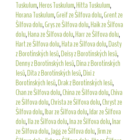
Tuskulum
,
Heros Tuskulum
,
Hitta Tuskulum
,
Horana Tuskulum
,
Greif ze Šilfova dolu
,
Grent ze
Šilfova dolu
,
Grys ze Šilfova dolu
,
Haik ze Šilfova
dolu
,
Hana ze Šilfova dolu
,
Harr ze Šilfova dolu
,
Hart ze Šilfova dolu
,
Hata ze Šilfova dolu
,
Dasty
z Borotínských lesů
,
Deisy z Borotínských lesů
,
Denny z Borotínských lesů
,
Dina z Borotínských
lesů
,
Dita z Borotínských lesů
,
Dixi z
Borotínských lesů
,
Drak z Borotínských lesů
,
Chan ze Šilfova dolu
,
China ze Šilfova dolu
,
Chiva
ze Šilfova dolu
,
Christa ze Šilfova dolu
,
Chryst ze
Šilfova dolu
,
Ibar ze Šilfova dolu
,
Idar ze Šilfova
dolu
,
Ila ze Šilfova dolu
,
Ina ze Šilfova dolu
,
Inar
ze Šilfova dolu
,
Jagg ze Šilfova dolu
,
Jirm ze