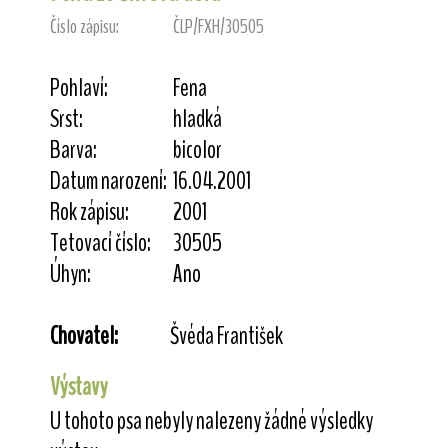
Číslo zápisu:
ČLP/FXH/30505
Pohlaví:
Fena
Srst:
hladká
Barva:
bicolor
Datum narození:
16.04.2001
Rok zápisu:
2001
Tetovací číslo:
30505
Úhyn:
Ano
Chovatel:
Švéda František
Výstavy
U tohoto psa nebyly nalezeny žádné výsledky