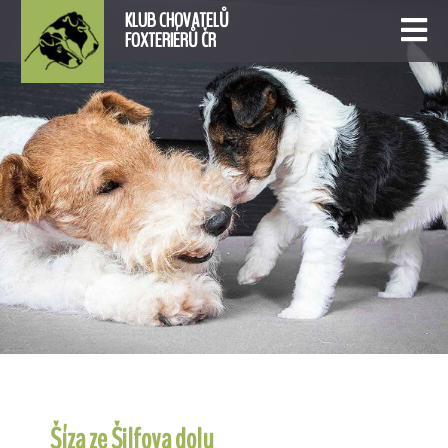
KLUB CHOVATELŮ
FOXTERIÉRŮ ČR
Šíza ze Šilfova dolu