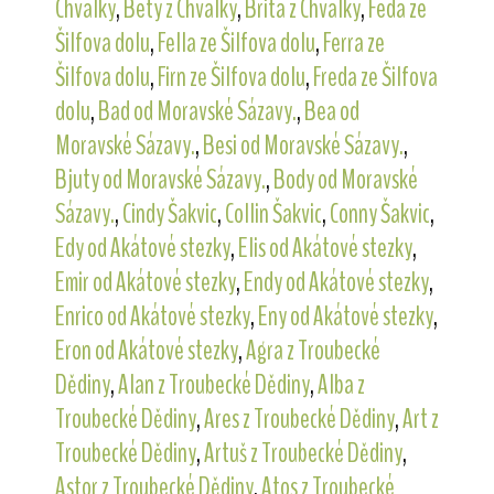
Chvalky
,
Bety z Chvalky
,
Brita z Chvalky
,
Feda ze
Šilfova dolu
,
Fella ze Šilfova dolu
,
Ferra ze
Šilfova dolu
,
Firn ze Šilfova dolu
,
Freda ze Šilfova
dolu
,
Bad od Moravské Sázavy.
,
Bea od
Moravské Sázavy.
,
Besi od Moravské Sázavy.
,
Bjuty od Moravské Sázavy.
,
Body od Moravské
Sázavy.
,
Cindy Šakvic
,
Collin Šakvic
,
Conny Šakvic
,
Edy od Akátové stezky
,
Elis od Akátové stezky
,
Emir od Akátové stezky
,
Endy od Akátové stezky
,
Enrico od Akátové stezky
,
Eny od Akátové stezky
,
Eron od Akátové stezky
,
Agra z Troubecké
Dědiny
,
Alan z Troubecké Dědiny
,
Alba z
Troubecké Dědiny
,
Ares z Troubecké Dědiny
,
Art z
Troubecké Dědiny
,
Artuš z Troubecké Dědiny
,
Astor z Troubecké Dědiny
,
Atos z Troubecké