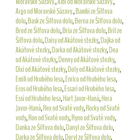
Moravské Sázavy.
,
Albi od Moravské Sázavy.
,
Argo od Moravské Sázavy.
,
Bambi ze Šilfova
dolu
,
Bask ze Šilfova dolu
,
Berna ze Šilfova dolu
,
Bred ze Šilfova dolu
,
Bria ze Šilfova dolu
,
Bril ze
Šilfova dolu
,
Daisy od Akátové stezky
,
Dajka od
Akátové stezky
,
Darka od Akátové stezky
,
Dea
od Akátové stezky
,
Denny od Akátové stezky
,
Dixi od Akátové stezky
,
Doly od Akátové stezky
,
Emili od Hrubého lesa
,
Enrico od Hrubého lesa
,
Eros od Hrubého lesa
,
Essari od Hrubého lesa
,
Essí od Hrubého lesa
,
Hart Javor-Haná
,
Hera
Javor-Haná
,
Rex od Svaté vody
,
Rocky od Svaté
vody
,
Ron od Svaté vody
,
Ryno od Svaté vody
,
Danka ze Šilfova dolu
,
Danyl ze Šilfova dolu
,
Darka ze Šilfova dolu
,
Deryl ze Šilfova dolu
,