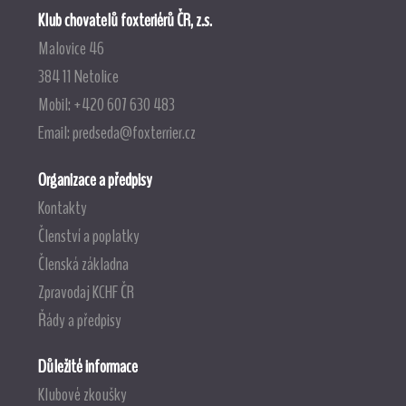
Klub chovatelů foxteriérů ČR, z.s.
Malovice 46
384 11 Netolice
Mobil: +420 607 630 483
Email:
predseda@foxterrier.cz
Organizace a předpisy
Kontakty
Členství a poplatky
Členská základna
Zpravodaj KCHF ČR
Řády a předpisy
Důležité informace
Klubové zkoušky