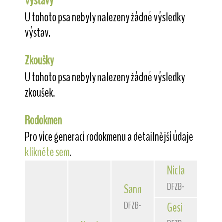
Výstavy
U tohoto psa nebyly nalezeny žádné výsledky
výstav.
Zkoušky
U tohoto psa nebyly nalezeny žádné výsledky
zkoušek.
Rodokmen
Pro více generací rodokmenu a detailnější údaje
klikněte sem
.
Niclas
von der 
DFZB-90 3172
Sannio
von der Bismarckque
DFZB-93 1588
Gesi
von der Bi