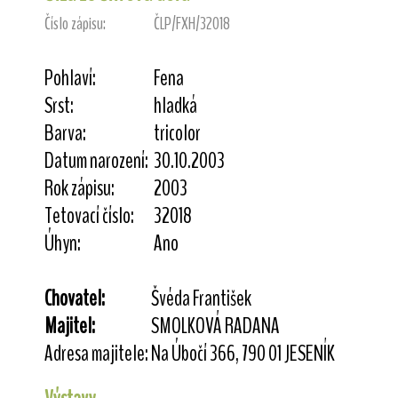
Číslo zápisu:
ČLP/FXH/32018
Pohlaví:
Fena
Srst:
hladká
Barva:
tricolor
Datum narození:
30.10.2003
Rok zápisu:
2003
Tetovací číslo:
32018
Úhyn:
Ano
Chovatel:
Švéda František
Majitel:
SMOLKOVÁ RADANA
Adresa majitele:
Na Úbočí 366, 790 01 JESENÍK