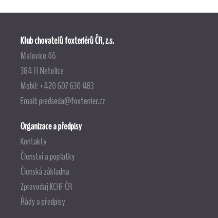
Klub chovatelů foxteriérů ČR, z.s.
Malovice 46
384 11 Netolice
Mobil: +420 607 630 483
Email:
predseda@foxterrier.cz
Organizace a předpisy
Kontakty
Členství a poplatky
Členská základna
Zpravodaj KCHF ČR
Řády a předpisy