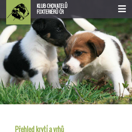
KLUB CHOVATELŮ
FOXTERIÉRŮ ČR
Přehled krytí a vrhů