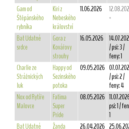
Gam od
Kiri z
11.06.2026
12.08.20
Štěpánského
Nebeského
*
rybníka
království
Bat Udatné
Gora z
16.05.2026
14.07.20
srdce
Kovářovy
/ psi: 3 /
strouhy
feny: 1
Charlie ze
Happy od
09.05.2026
07.07.20
Strážnických
Sezinského
/ psi: 2 /
luk
potoka
feny: 4
Nox od Rytíře
Fatima
08.05.2026
11.07.2026
Malovce
Super
psi: 1 / fe
Pride
1
Bat Udatné
Žanda
26.04.2026
25.06.20