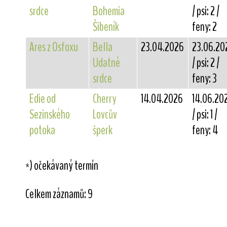
srdce
Bohemia
/ psi: 2 /
Šibeník
feny: 2
Ares z Osfoxu
Bella
23.04.2026
23.06.20
Udatné
/ psi: 2 /
srdce
feny: 3
Edie od
Cherry
14.04.2026
14.06.20
Sezinského
Lovcův
/ psi: 1 /
potoka
šperk
feny: 4
*) očekávaný termín
Celkem záznamů: 9