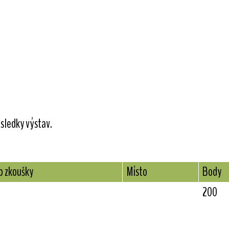
sledky výstav.
p zkoušky
Místo
Body
200