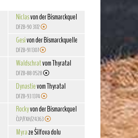
Niclas
von der Bismarckquelle
DFZB-90 3172
lle
Gesi
von der Bismarckquelle
DFZB-91 1307
Waldschrat
vom Thyratal
DFZB-88 0528
Dynastie
vom Thyratal
DFZB-93 1374
Rocky
von der Bismarckquelle
ČLP/FXH/24363
Myra
ze Šilfova dolu