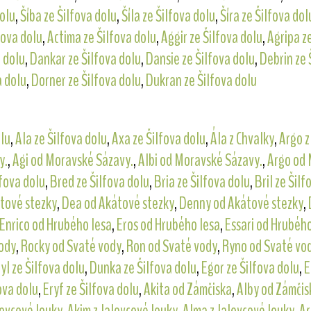
dolu
,
Šíba ze Šilfova dolu
,
Šíla ze Šilfova dolu
,
Šíra ze Šilfova dol
fova dolu
,
Actima ze Šilfova dolu
,
Aggir ze Šilfova dolu
,
Agripa z
a dolu
,
Dankar ze Šilfova dolu
,
Dansie ze Šilfova dolu
,
Debrin ze 
a dolu
,
Dorner ze Šilfova dolu
,
Dukran ze Šilfova dolu
olu
,
Ala ze Šilfova dolu
,
Axa ze Šilfova dolu
,
Ála z Chvalky
,
Argo z
y.
,
Agi od Moravské Sázavy.
,
Albi od Moravské Sázavy.
,
Argo od 
fova dolu
,
Bred ze Šilfova dolu
,
Bria ze Šilfova dolu
,
Bril ze Šilf
tové stezky
,
Dea od Akátové stezky
,
Denny od Akátové stezky
,
Enrico od Hrubého lesa
,
Eros od Hrubého lesa
,
Essari od Hrubého
ody
,
Rocky od Svaté vody
,
Ron od Svaté vody
,
Ryno od Svaté vo
yl ze Šilfova dolu
,
Dunka ze Šilfova dolu
,
Egor ze Šilfova dolu
,
E
ova dolu
,
Eryf ze Šilfova dolu
,
Akita od Zámčiska
,
Alby od Zámčis