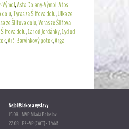
y-Výmol
,
Asta Dolany-Výmol
,
Atos
a dolu
,
Tyras ze Šilfova dolu
,
Ulka ze
sa ze Šilfova dolu
,
Veras ze Šilfova
 Šilfova dolu
,
Car od Jordánky
,
Cyd od
tok
,
Arči Barvínkový potok
,
Arga
Nejbližší akce a výstavy
15.08. MVP Mladá Boleslav
22.08. PZ+VP (CACT) - Třebíč