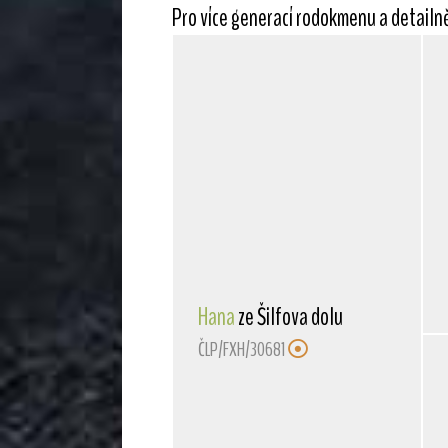
Pro více generací rodokmenu a detailn
Hana
ze Šilfova dolu
ČLP/FXH/30681