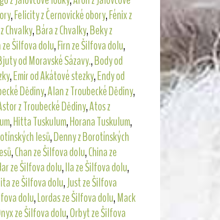
go z Jalovcové louky
,
Aron z Jalovcové
ory
,
Felicity z Černovické obory
,
Fénix z
z Chvalky
,
Bára z Chvalky
,
Beky z
 ze Šilfova dolu
,
Firn ze Šilfova dolu
,
Bjuty od Moravské Sázavy.
,
Body od
zky
,
Emir od Akátové stezky
,
Endy od
becké Dědiny
,
Alan z Troubecké Dědiny
,
Astor z Troubecké Dědiny
,
Atos z
lum
,
Hitta Tuskulum
,
Horana Tuskulum
,
rotínských lesů
,
Denny z Borotínských
lesů
,
Chan ze Šilfova dolu
,
China ze
dar ze Šilfova dolu
,
Ila ze Šilfova dolu
,
Jita ze Šilfova dolu
,
Just ze Šilfova
ilfova dolu
,
Lordas ze Šilfova dolu
,
Mack
nyx ze Šilfova dolu
,
Orbyt ze Šilfova