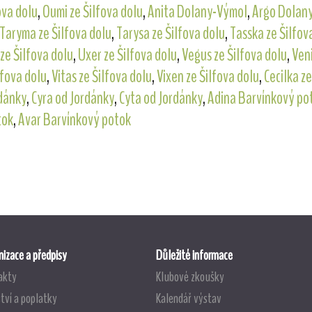
ova dolu
,
Oumi ze Šilfova dolu
,
Anita Dolany-Výmol
,
Argo Dolan
Taryma ze Šilfova dolu
,
Tarysa ze Šilfova dolu
,
Tasska ze Šilfov
ze Šilfova dolu
,
Uxer ze Šilfova dolu
,
Vegus ze Šilfova dolu
,
Veni
lfova dolu
,
Vitas ze Šilfova dolu
,
Vixen ze Šilfova dolu
,
Cecilka ze
rdánky
,
Cyra od Jordánky
,
Cyta od Jordánky
,
Adina Barvínkový po
tok
,
Avar Barvínkový potok
izace a předpisy
Důležité informace
akty
Klubové zkoušky
tví a poplatky
Kalendář výstav