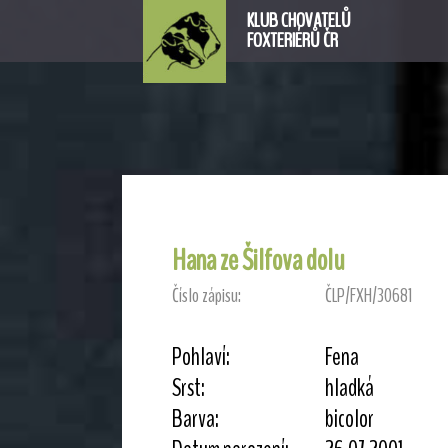
KLUB CHOVATELŮ
FOXTERIÉRŮ ČR
Hana ze Šilfova dolu
Číslo zápisu:
ČLP/FXH/30681
Pohlaví:
Fena
Srst:
hladká
Barva:
bicolor