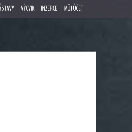
ÝSTAVY
VÝCVIK
INZERCE
MŮJ ÚČET