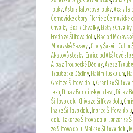
Zámčiska
,
Argos od Zámčiska
,
Aida z Ja
louky
,
Asta z Jalovcové louky
,
Axa z Ja
Černovické obory
,
Florrie z Černovické 
Chvalky
,
Besi z Chvalky
,
Bety z Chvalky
Freda ze Šilfova dolu
,
Bad od Moravské
Moravské Sázavy.
,
Cindy Šakvic
,
Collin 
Akátové stezky
,
Enrico od Akátové ste
Alba z Troubecké Dědiny
,
Ares z Troub
Troubecké Dědiny
,
Hakim Tuskulum
,
Ha
Greif ze Šilfova dolu
,
Grent ze Šilfova 
lesů
,
Dina z Borotínských lesů
,
Dita z B
Šilfova dolu
,
Chiva ze Šilfova dolu
,
Chri
Ina ze Šilfova dolu
,
Inar ze Šilfova dolu
dolu
,
Laker ze Šilfova dolu
,
Lanzer ze Š
ze Šilfova dolu
,
Maik ze Šilfova dolu
,
Mi