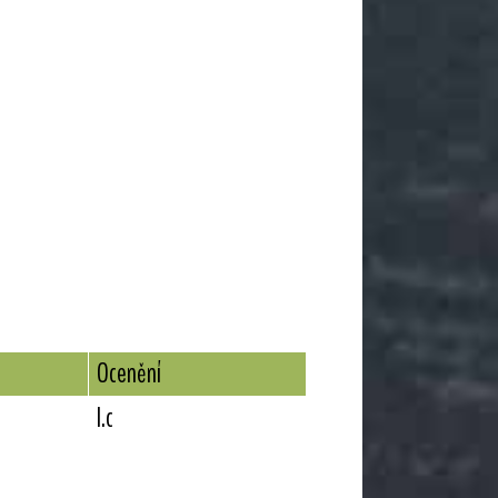
Ocenění
I.c