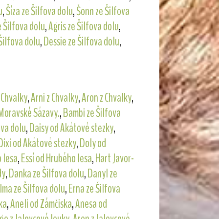
u
,
Šíza ze Šilfova dolu
,
Šonn ze Šilfova
e Šilfova dolu
,
Agris ze Šilfova dolu
,
Šilfova dolu
,
Dessie ze Šilfova dolu
,
 Chvalky
,
Arni z Chvalky
,
Aron z Chvalky
,
Moravské Sázavy.
,
Bambi ze Šilfova
ova dolu
,
Daisy od Akátové stezky
,
Dixi od Akátové stezky
,
Doly od
 lesa
,
Essí od Hrubého lesa
,
Hart Javor-
dy
,
Danka ze Šilfova dolu
,
Danyl ze
lma ze Šilfova dolu
,
Erna ze Šilfova
ka
,
Aneli od Zámčiska
,
Anesa od