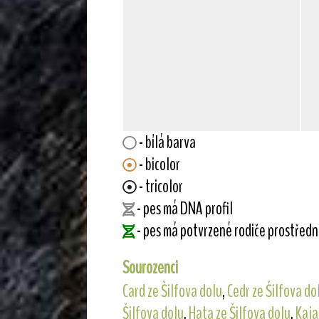
- bílá barva
- bicolor
- tricolor
- pes má DNA profil
- pes má potvrzené rodiče prostřed
Sourozenci
Card ze Šilfova dolu
,
Cedr ze Šilfova do
Šilfova dolu
,
Hata ze Šilfova dolu
,
Kaja