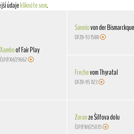
ější údaje
klikněte sem
.
Sannio
von der Bismarckque
DFZB-93 1588
Xambo
of Fair Play
ČLP/FXH/29662
Freche
vom Thyratal
DFZB-95 1123
Zoran
ze Šilfova dolu
ČLP/FXH/25035