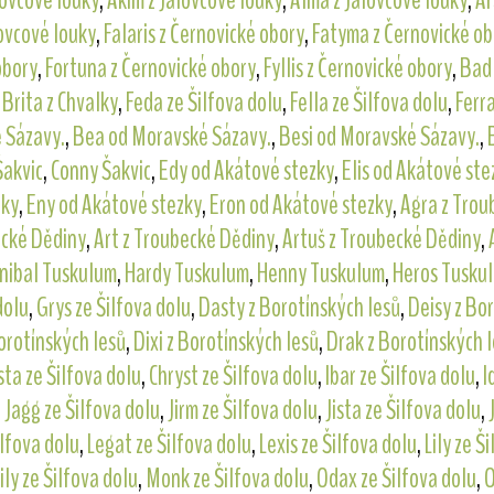
lovcové louky
,
Akim z Jalovcové louky
,
Alma z Jalovcové louky
,
Ar
lovcové louky
,
Falaris z Černovické obory
,
Fatyma z Černovické ob
obory
,
Fortuna z Černovické obory
,
Fyllis z Černovické obory
,
Bad 
,
Brita z Chvalky
,
Feda ze Šilfova dolu
,
Fella ze Šilfova dolu
,
Ferra
 Sázavy.
,
Bea od Moravské Sázavy.
,
Besi od Moravské Sázavy.
,
Šakvic
,
Conny Šakvic
,
Edy od Akátové stezky
,
Elis od Akátové ste
zky
,
Eny od Akátové stezky
,
Eron od Akátové stezky
,
Agra z Trou
ecké Dědiny
,
Art z Troubecké Dědiny
,
Artuš z Troubecké Dědiny
,
nibal Tuskulum
,
Hardy Tuskulum
,
Henny Tuskulum
,
Heros Tusku
dolu
,
Grys ze Šilfova dolu
,
Dasty z Borotínských lesů
,
Deisy z Bo
orotínských lesů
,
Dixi z Borotínských lesů
,
Drak z Borotínských 
sta ze Šilfova dolu
,
Chryst ze Šilfova dolu
,
Ibar ze Šilfova dolu
,
I
,
Jagg ze Šilfova dolu
,
Jirm ze Šilfova dolu
,
Jista ze Šilfova dolu
,
ilfova dolu
,
Legat ze Šilfova dolu
,
Lexis ze Šilfova dolu
,
Lily ze Š
ly ze Šilfova dolu
,
Monk ze Šilfova dolu
,
Odax ze Šilfova dolu
,
O