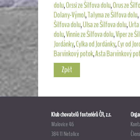
dolu
,
Orssi ze Šilfova dolu
,
Orus ze Šilf
Dolany-Výmol
,
Talyma ze Šilfova dolu
,
Šilfova dolu
,
Ulsa ze Šilfova dolu
,
Urta 
dolu
,
Vinnie ze Šilfova dolu
,
Viper ze Ši
Jordánky
,
Cylka od Jordánky
,
Cyr od Jo
Barvínkový potok
,
Asta Barvínkový po
Zpět
Klub chovatelů foxteriérů ČR, z.s.
Organ
Malovice 46
Kont
384 11 Netolice
Člens