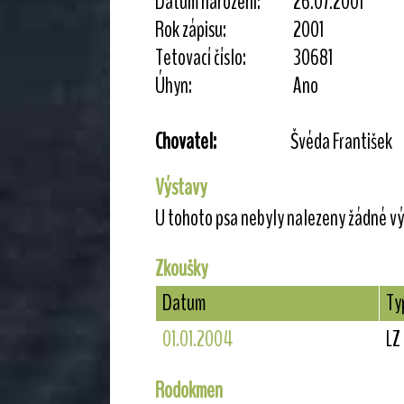
Datum narození:
26.07.2001
Rok zápisu:
2001
Tetovací číslo:
30681
Úhyn:
Ano
Chovatel:
Švéda František
Výstavy
U tohoto psa nebyly nalezeny žádné vý
Zkoušky
Datum
Ty
01.01.2004
LZ
Rodokmen