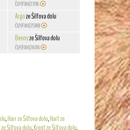
ČLP/FXH/23176
Argo
ze Šilfova dolu
ČLP/FXH/25188
Benny
ze Šilfova dolu
ČLP/FXH/26174
olu
,
Harr ze Šilfova dolu
,
Hart ze
 ze Šilfova dolu
,
Krent ze Šilfova dolu
,