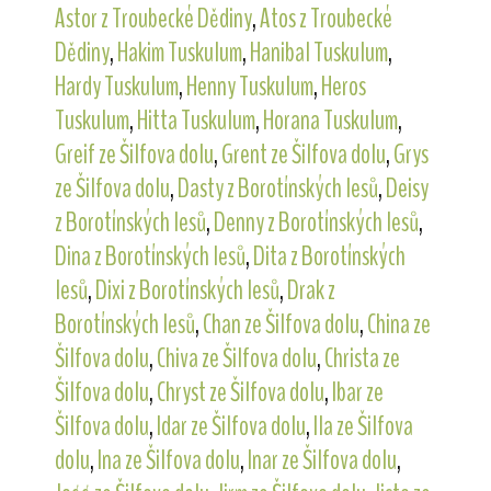
Astor z Troubecké Dědiny
,
Atos z Troubecké
Dědiny
,
Hakim Tuskulum
,
Hanibal Tuskulum
,
Hardy Tuskulum
,
Henny Tuskulum
,
Heros
Tuskulum
,
Hitta Tuskulum
,
Horana Tuskulum
,
Greif ze Šilfova dolu
,
Grent ze Šilfova dolu
,
Grys
ze Šilfova dolu
,
Dasty z Borotínských lesů
,
Deisy
z Borotínských lesů
,
Denny z Borotínských lesů
,
Dina z Borotínských lesů
,
Dita z Borotínských
lesů
,
Dixi z Borotínských lesů
,
Drak z
Borotínských lesů
,
Chan ze Šilfova dolu
,
China ze
Šilfova dolu
,
Chiva ze Šilfova dolu
,
Christa ze
Šilfova dolu
,
Chryst ze Šilfova dolu
,
Ibar ze
Šilfova dolu
,
Idar ze Šilfova dolu
,
Ila ze Šilfova
dolu
,
Ina ze Šilfova dolu
,
Inar ze Šilfova dolu
,