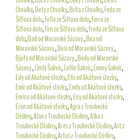
Chvalky
,
Bety z Chvalky
,
Brita z Chvalky
,
Feda ze
Šilfova dolu
,
Fella ze Šilfova dolu
,
Ferra ze
Šilfova dolu
,
Firn ze Šilfova dolu
,
Freda ze Šilfova
dolu
,
Bad od Moravské Sázavy.
,
Bea od
Moravské Sázavy.
,
Besi od Moravské Sázavy.
,
Bjuty od Moravské Sázavy.
,
Body od Moravské
Sázavy.
,
Cindy Šakvic
,
Collin Šakvic
,
Conny Šakvic
,
Edy od Akátové stezky
,
Elis od Akátové stezky
,
Emir od Akátové stezky
,
Endy od Akátové stezky
,
Enrico od Akátové stezky
,
Eny od Akátové stezky
,
Eron od Akátové stezky
,
Agra z Troubecké
Dědiny
,
Alan z Troubecké Dědiny
,
Alba z
Troubecké Dědiny
,
Ares z Troubecké Dědiny
,
Art z
Troubecké Dědiny
,
Artuš z Troubecké Dědiny
,