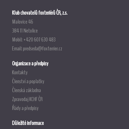
Klub chovatelů foxteriérů ČR, z.s.
Malovice 46
384 11 Netolice
Mobil: +420 607 630 483
Email:
predseda@foxterrier.cz
Organizace a předpisy
Kontakty
Členství a poplatky
Členská základna
Zpravodaj KCHF ČR
Řády a předpisy
Důležité informace