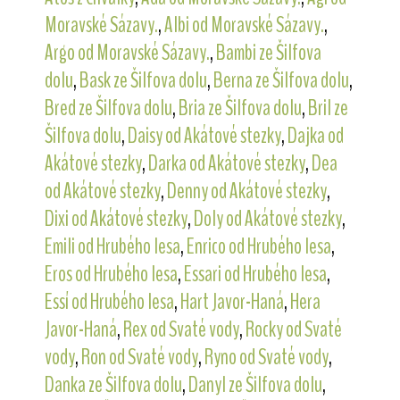
Moravské Sázavy.
,
Albi od Moravské Sázavy.
,
Argo od Moravské Sázavy.
,
Bambi ze Šilfova
dolu
,
Bask ze Šilfova dolu
,
Berna ze Šilfova dolu
,
Bred ze Šilfova dolu
,
Bria ze Šilfova dolu
,
Bril ze
Šilfova dolu
,
Daisy od Akátové stezky
,
Dajka od
Akátové stezky
,
Darka od Akátové stezky
,
Dea
od Akátové stezky
,
Denny od Akátové stezky
,
Dixi od Akátové stezky
,
Doly od Akátové stezky
,
Emili od Hrubého lesa
,
Enrico od Hrubého lesa
,
Eros od Hrubého lesa
,
Essari od Hrubého lesa
,
Essí od Hrubého lesa
,
Hart Javor-Haná
,
Hera
Javor-Haná
,
Rex od Svaté vody
,
Rocky od Svaté
vody
,
Ron od Svaté vody
,
Ryno od Svaté vody
,
Danka ze Šilfova dolu
,
Danyl ze Šilfova dolu
,