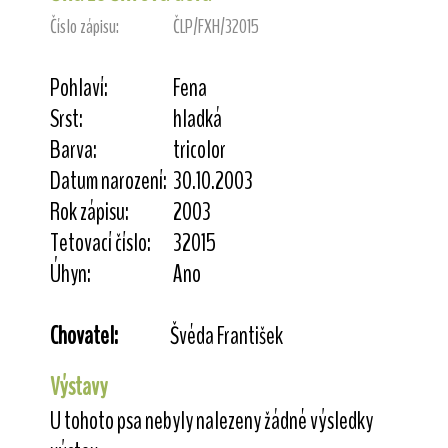
Číslo zápisu:
ČLP/FXH/32015
Pohlaví:
Fena
Srst:
hladká
Barva:
tricolor
Datum narození:
30.10.2003
Rok zápisu:
2003
Tetovací číslo:
32015
Úhyn:
Ano
Chovatel:
Švéda František
Výstavy
U tohoto psa nebyly nalezeny žádné výsledky