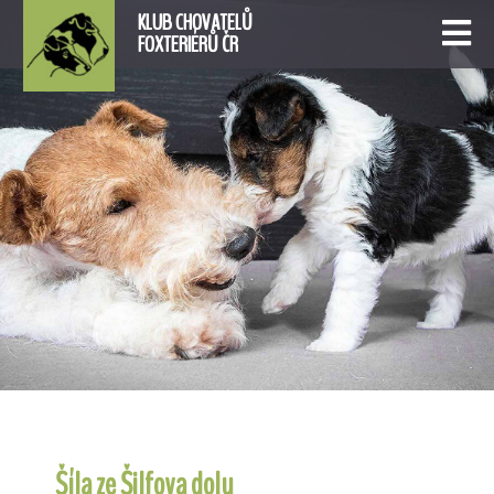
KLUB CHOVATELŮ
FOXTERIÉRŮ ČR
Šíla ze Šilfova dolu