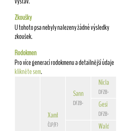
výstav.
Zkoušky
U tohoto psa nebyly nalezeny žádné výsledky
zkoušek.
Rodokmen
Pro více generací rodokmenu a detailnější údaje
klikněte sem
.
Niclas
von der 
DFZB-90 3172
Sannio
von der Bismarckque
DFZB-93 1588
Gesi
von der Bi
DFZB-91 1307
Xambo
of Fair Play
ČLP/FXH/29662
Waldschrat
vom