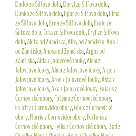
Darka ze Šilfova dolu
,
Deryl ze Šilfova dolu
,
Dunka ze Šilfova dolu
,
Egor ze Šilfova dolu
,
Elma
ze Šilfova dolu
,
Erna ze Šilfova dolu
,
Erold ze
Šilfova dolu
,
Erta ze Šilfova dolu
,
Eryf ze Šilfova
dolu
,
Akita od Zámčiska
,
Alby od Zámčiska
,
Aneli
od Zámčiska
,
Anesa od Zámčiska
,
Argos od
Zámčiska
,
Aida z Jalovcové louky
,
Akim z
Jalovcové louky
,
Alma z Jalovcové louky
,
Argo z
Jalovcové louky
,
Aron z Jalovcové louky
,
Asta z
Jalovcové louky
,
Axa z Jalovcové louky
,
Falaris z
Černovické obory
,
Fatyma z Černovické obory
,
Felicity z Černovické obory
,
Fénix z Černovické
obory
,
Florrie z Černovické obory
,
Fortuna z
Černovické obory
,
Fyllis z Černovické obory
,
Bad z
Chvalky
,
Bára z Chvalky
,
Beky z Chvalky
,
Besi z