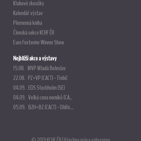
Klubové zkoušky
Kalendář výstav
Plemenná kniha
Členská sekce KCHF ČR
Euro Foxterrier Winner Show
Nejbližší akce a výstavy
15.08. MVP Mladá Boleslav
22.08. PZ+VP (CACT) - Třebíč
04.09. EDS Stockholm (SE)
04.09. Velká cena norníků (CA...
05.09. BZH+BZ (CACT) - Oldřic...
© 2019 KCHF ČR | Všechna práva vyhrazena