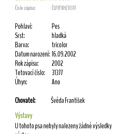
Číslo zápisu:
ČLP/FXH/31377
Pohlaví:
Pes
Srst:
hladká
Barva:
tricolor
Datum narození:
16.09.2002
Rok zápisu:
2002
Tetovací číslo:
31377
Úhyn:
Ano
Chovatel:
Švéda František
Výstavy
U tohoto psa nebyly nalezeny žádné výsledky