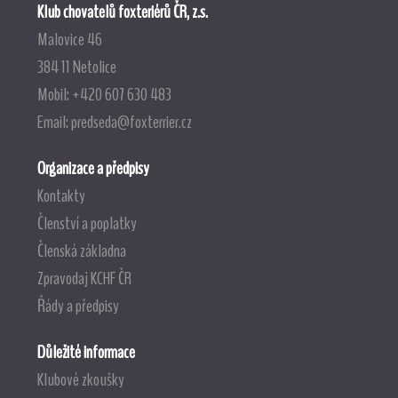
Klub chovatelů foxteriérů ČR, z.s.
Malovice 46
384 11 Netolice
Mobil: +420 607 630 483
Email:
predseda@foxterrier.cz
Organizace a předpisy
Kontakty
Členství a poplatky
Členská základna
Zpravodaj KCHF ČR
Řády a předpisy
Důležité informace
Klubové zkoušky