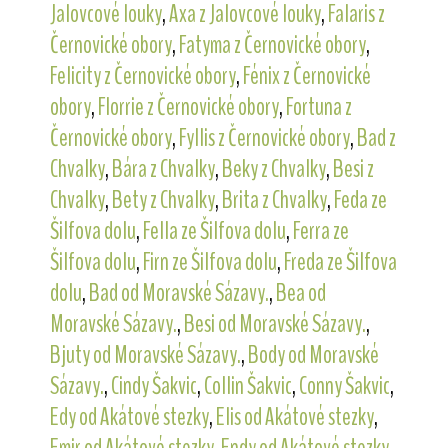
Jalovcové louky
,
Axa z Jalovcové louky
,
Falaris z
Černovické obory
,
Fatyma z Černovické obory
,
Felicity z Černovické obory
,
Fénix z Černovické
obory
,
Florrie z Černovické obory
,
Fortuna z
Černovické obory
,
Fyllis z Černovické obory
,
Bad z
Chvalky
,
Bára z Chvalky
,
Beky z Chvalky
,
Besi z
Chvalky
,
Bety z Chvalky
,
Brita z Chvalky
,
Feda ze
Šilfova dolu
,
Fella ze Šilfova dolu
,
Ferra ze
Šilfova dolu
,
Firn ze Šilfova dolu
,
Freda ze Šilfova
dolu
,
Bad od Moravské Sázavy.
,
Bea od
Moravské Sázavy.
,
Besi od Moravské Sázavy.
,
Bjuty od Moravské Sázavy.
,
Body od Moravské
Sázavy.
,
Cindy Šakvic
,
Collin Šakvic
,
Conny Šakvic
,
Edy od Akátové stezky
,
Elis od Akátové stezky
,
Emir od Akátové stezky
,
Endy od Akátové stezky
,