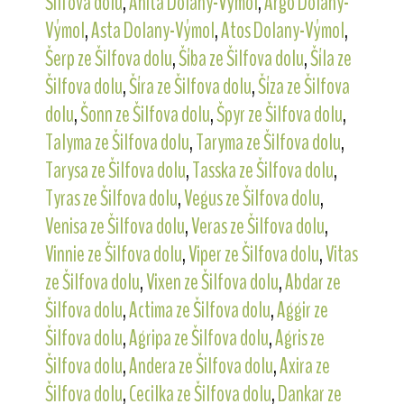
Šilfova dolu
,
Anita Dolany-Výmol
,
Argo Dolany-
Výmol
,
Asta Dolany-Výmol
,
Atos Dolany-Výmol
,
Šerp ze Šilfova dolu
,
Šíba ze Šilfova dolu
,
Šíla ze
Šilfova dolu
,
Šíra ze Šilfova dolu
,
Šíza ze Šilfova
dolu
,
Šonn ze Šilfova dolu
,
Špyr ze Šilfova dolu
,
Talyma ze Šilfova dolu
,
Taryma ze Šilfova dolu
,
Tarysa ze Šilfova dolu
,
Tasska ze Šilfova dolu
,
Tyras ze Šilfova dolu
,
Vegus ze Šilfova dolu
,
Venisa ze Šilfova dolu
,
Veras ze Šilfova dolu
,
Vinnie ze Šilfova dolu
,
Viper ze Šilfova dolu
,
Vitas
ze Šilfova dolu
,
Vixen ze Šilfova dolu
,
Abdar ze
Šilfova dolu
,
Actima ze Šilfova dolu
,
Aggir ze
Šilfova dolu
,
Agripa ze Šilfova dolu
,
Agris ze
Šilfova dolu
,
Andera ze Šilfova dolu
,
Axira ze
Šilfova dolu
,
Cecilka ze Šilfova dolu
,
Dankar ze