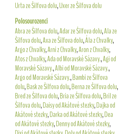
Urta ze Šilfova dolu
,
Uxer ze Šilfova dolu
Polosourozenci
Abra ze Šilfova dolu
,
Adar ze Šilfova dolu
,
Ala ze
Šilfova dolu
,
Axa ze Šilfova dolu
,
Ála z Chvalky
,
Argo z Chvalky
,
Arni z Chvalky
,
Aron z Chvalky
,
Atos z Chvalky
,
Ada od Moravské Sázavy.
,
Agi od
Moravské Sázavy.
,
Albi od Moravské Sázavy.
,
Argo od Moravské Sázavy.
,
Bambi ze Šilfova
dolu
,
Bask ze Šilfova dolu
,
Berna ze Šilfova dolu
,
Bred ze Šilfova dolu
,
Bria ze Šilfova dolu
,
Bril ze
Šilfova dolu
,
Daisy od Akátové stezky
,
Dajka od
Akátové stezky
,
Darka od Akátové stezky
,
Dea
od Akátové stezky
,
Denny od Akátové stezky
,
Dixi od Akátové stezky
,
Doly od Akátové stezky
,