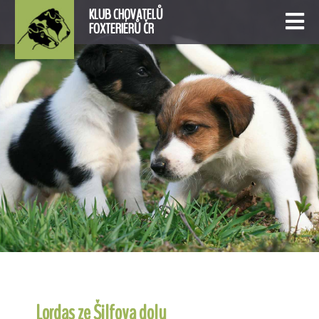
KLUB CHOVATELŮ
FOXTERIÉRŮ ČR
Lordas ze Šilfova dolu