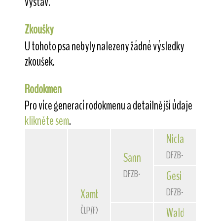
výstav.
Zkoušky
U tohoto psa nebyly nalezeny žádné výsledky
zkoušek.
Rodokmen
Pro více generací rodokmenu a detailnější údaje
klikněte sem
.
Niclas
von der 
DFZB-90 3172
Sannio
von der Bismarckque
DFZB-93 1588
Gesi
von der Bi
DFZB-91 1307
Xambo
of Fair Play
ČLP/FXH/29662
Waldschrat
vom