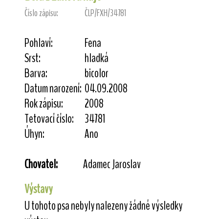
Číslo zápisu:
ČLP/FXH/34781
Pohlaví:
Fena
Srst:
hladká
Barva:
bicolor
Datum narození:
04.09.2008
Rok zápisu:
2008
Tetovací číslo:
34781
Úhyn:
Ano
Chovatel:
Adamec Jaroslav
Výstavy
U tohoto psa nebyly nalezeny žádné výsledky