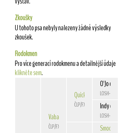
výstav.
Zkoušky
U tohoto psa nebyly nalezeny žádné výsledky
zkoušek.
Rodokmen
Pro více generací rodokmenu a detailnější údaje
klikněte sem
.
O'Jo du Bois de
LOSH-0642457
Quick
Belfox
ČLP/FXH/29303
Indy des Hellwo
LOSH-0518115
Vabang
od Rytíře Malovce
ČLP/FXH/29725
Smooth Operat