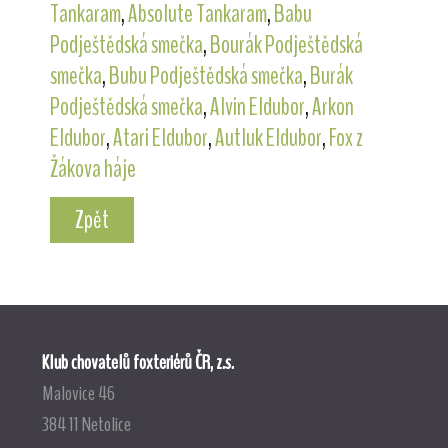
Tankaram
,
Absolute Tankaram
,
Babu
Podještědská smečka
,
Bourák Podještědská
smečka
,
Bubu Podještědská smečka
,
Burák
Podještědská smečka
,
Alvin Eldubor
,
Arkon
Eldubor
,
Atari Eldubor
,
Autluk Eldubor
,
Fox z
Žákova háje
Zpět
Klub chovatelů foxteriérů ČR, z.s.
Malovice 46
384 11 Netolice