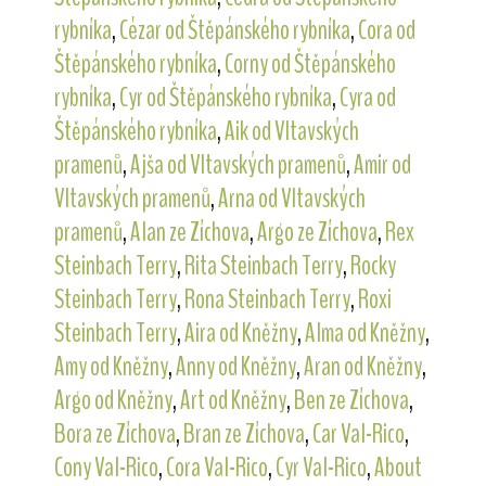
rybníka
,
Cézar od Štěpánského rybníka
,
Cora od
Štěpánského rybníka
,
Corny od Štěpánského
rybníka
,
Cyr od Štěpánského rybníka
,
Cyra od
Štěpánského rybníka
,
Aik od Vltavských
pramenů
,
Ajša od Vltavských pramenů
,
Amir od
Vltavských pramenů
,
Arna od Vltavských
pramenů
,
Alan ze Zíchova
,
Argo ze Zíchova
,
Rex
Steinbach Terry
,
Rita Steinbach Terry
,
Rocky
Steinbach Terry
,
Rona Steinbach Terry
,
Roxi
Steinbach Terry
,
Aira od Kněžny
,
Alma od Kněžny
,
Amy od Kněžny
,
Anny od Kněžny
,
Aran od Kněžny
,
Argo od Kněžny
,
Art od Kněžny
,
Ben ze Zíchova
,
Bora ze Zíchova
,
Bran ze Zíchova
,
Car Val-Rico
,
Cony Val-Rico
,
Cora Val-Rico
,
Cyr Val-Rico
,
About