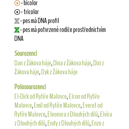
- bicolor
- tricolor
- pes má DNA profil
- pes má potvrzené rodiče prostřednictvím
DNA
Sourozenci
Dan z Žákova háje
,
Dina z Žákova háje
,
Dixi z
Žákova háje
,
Dyk z Žákova háje
Polosourozenci
El-Dick od Rytíře Malovce
,
Elcon od Rytíře
Malovce
,
Emil od Rytíře Malovce
,
Everet od
Rytíře Malovce
,
Eleonora z Dlouhých dílů
,
Elvíra
z Dlouhých dílů
,
Endy z Dlouhých dílů
,
Enzo z