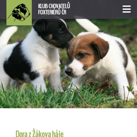
KLUB CHOVATELŮ
FOXTERIÉRŮ ČR
Dora z Žákova háje