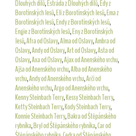
Dlouhých dílů
,
Estráda z Dlouhých dílů
,
Edy z
Borotínských lesů
,
Eli z Borotínských lesů
,
Ema z
Borotínských lesů
,
Endy z Borotínských lesů
,
Engie z Borotínských lesů
,
Eny z Borotínských
lesů
,
Afra od Oslavy
,
Alma od Oslavy
,
Ambra od
Oslavy
,
Andy od Oslavy
,
Art od Oslavy
,
Asta od
Oslavy
,
Axa od Oslavy
,
Ajax od Anenského vrchu
,
Ajša od Anenského vrchu
,
Alba od Anenského
vrchu
,
Andy od Anenského vrchu
,
Arči od
Anenského vrchu
,
Argo od Anenského vrchu
,
Kenny Steinbach Terry
,
Kessy Steinbach Terry
,
Ketty Steinbach Terry
,
Kody Steinbach Terry
,
Konnie Steinbach Terry
,
Bakra od Štěpánského
rybníka
,
Bryl od Štěpánského rybníka
,
Car od
Štěpánského rybníka
,
Cedra od Štěpánského