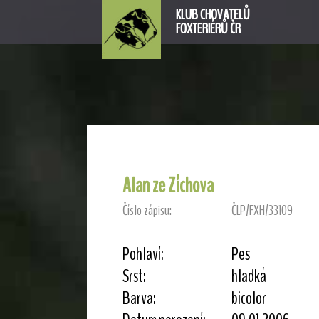
KLUB CHOVATELŮ
FOXTERIÉRŮ ČR
Alan ze Zíchova
Číslo zápisu:
ČLP/FXH/33109
Pohlaví:
Pes
Srst:
hladká
Barva:
bicolor