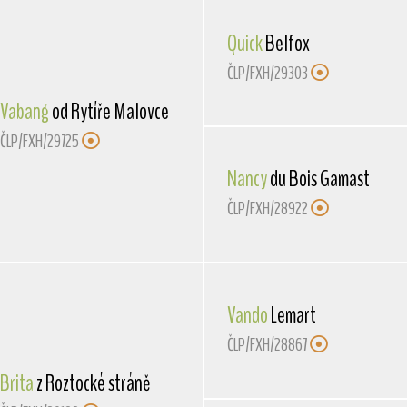
Quick
Belfox
ČLP/FXH/29303
Vabang
od Rytíře Malovce
ČLP/FXH/29725
Nancy
du Bois Gamast
ČLP/FXH/28922
Vando
Lemart
ČLP/FXH/28867
Brita
z Roztocké stráně