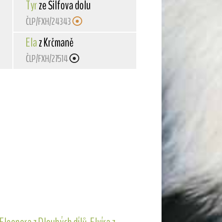
Tyr
ze Šilfova dolu
ČLP/FXH/24343
Ela
z Krčmaně
ČLP/FXH/27514