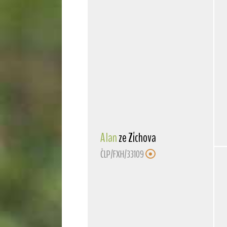
Alan
ze Zíchova
ČLP/FXH/33109