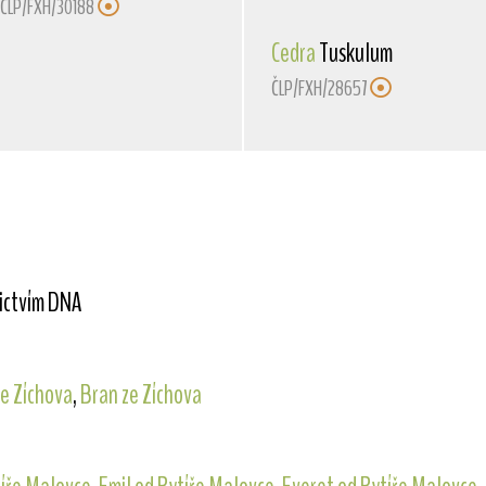
ČLP/FXH/30188
Cedra
Tuskulum
ČLP/FXH/28657
nictvím DNA
e Zíchova
,
Bran ze Zíchova