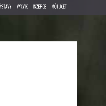
ÝSTAVY
VÝCVIK
INZERCE
MŮJ ÚČET