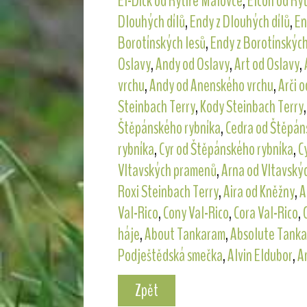
El-Dick od Rytíře Malovce
,
Elcon od Ry
Dlouhých dílů
,
Endy z Dlouhých dílů
,
En
Borotínských lesů
,
Endy z Borotínských
Oslavy
,
Andy od Oslavy
,
Art od Oslavy
,
vrchu
,
Andy od Anenského vrchu
,
Arči 
Steinbach Terry
,
Kody Steinbach Terry
Štěpánského rybníka
,
Cedra od Štěpán
rybníka
,
Cyr od Štěpánského rybníka
,
C
Vltavských pramenů
,
Arna od Vltavský
Roxi Steinbach Terry
,
Aira od Kněžny
,
A
Val-Rico
,
Cony Val-Rico
,
Cora Val-Rico
,
háje
,
About Tankaram
,
Absolute Tank
Podještědská smečka
,
Alvin Eldubor
,
A
Zpět