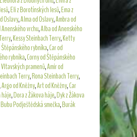
Eleonora z Dlouhých dílů
,
Elvíra z
lesů
,
Eli z Borotínských lesů
,
Ema z
od Oslavy
,
Alma od Oslavy
,
Ambra od
d Anenského vrchu
,
Alba od Anenského
Terry
,
Kessy Steinbach Terry
,
Ketty
d Štěpánského rybníka
,
Car od
ého rybníka
,
Corny od Štěpánského
d Vltavských pramenů
,
Amir od
einbach Terry
,
Rona Steinbach Terry
,
,
Argo od Kněžny
,
Art od Kněžny
,
Car
a háje
,
Dora z Žákova háje
,
Dyk z Žákova
,
Bubu Podještědská smečka
,
Burák