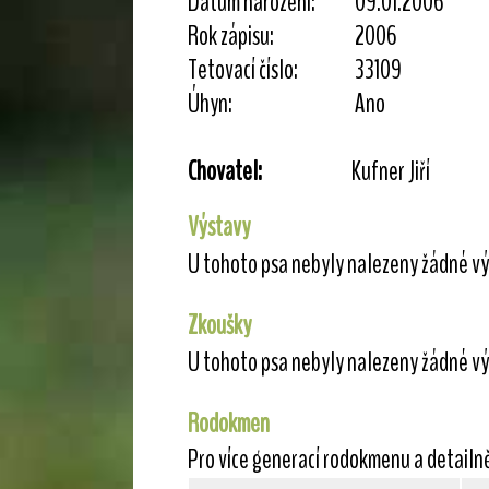
Datum narození:
09.01.2006
Rok zápisu:
2006
Tetovací číslo:
33109
Úhyn:
Ano
Chovatel:
Kufner Jiří
Výstavy
U tohoto psa nebyly nalezeny žádné vý
Zkoušky
U tohoto psa nebyly nalezeny žádné vý
Rodokmen
Pro více generací rodokmenu a detailn