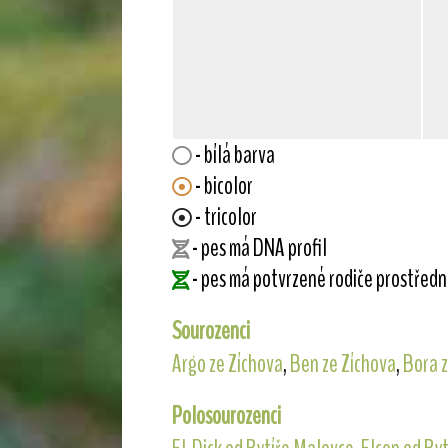
- bílá barva
- bicolor
- tricolor
- pes má DNA profil
- pes má potvrzené rodiče prostřed
Sourozenci
Argo ze Zíchova
,
Ben ze Zíchova
,
Bora z
Polosourozenci