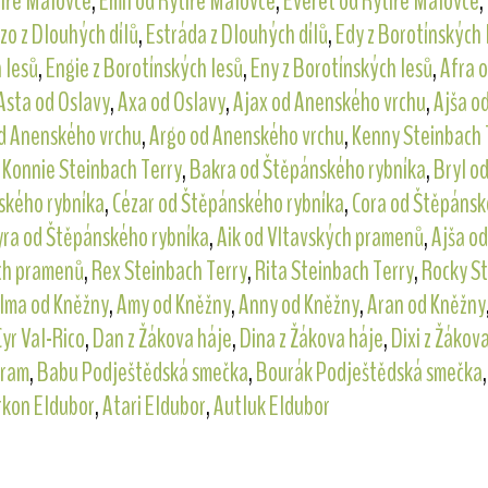
tíře Malovce
,
Emil od Rytíře Malovce
,
Everet od Rytíře Malovce
,
zo z Dlouhých dílů
,
Estráda z Dlouhých dílů
,
Edy z Borotínských 
 lesů
,
Engie z Borotínských lesů
,
Eny z Borotínských lesů
,
Afra 
Asta od Oslavy
,
Axa od Oslavy
,
Ajax od Anenského vrchu
,
Ajša o
od Anenského vrchu
,
Argo od Anenského vrchu
,
Kenny Steinbach 
,
Konnie Steinbach Terry
,
Bakra od Štěpánského rybníka
,
Bryl o
ského rybníka
,
Cézar od Štěpánského rybníka
,
Cora od Štěpánsk
yra od Štěpánského rybníka
,
Aik od Vltavských pramenů
,
Ajša o
ch pramenů
,
Rex Steinbach Terry
,
Rita Steinbach Terry
,
Rocky St
lma od Kněžny
,
Amy od Kněžny
,
Anny od Kněžny
,
Aran od Kněžny
Cyr Val-Rico
,
Dan z Žákova háje
,
Dina z Žákova háje
,
Dixi z Žákov
aram
,
Babu Podještědská smečka
,
Bourák Podještědská smečka
rkon Eldubor
,
Atari Eldubor
,
Autluk Eldubor