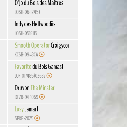
O'Jo du Bois des Maitres
LOSH-0642457
Indy des Hellwoodiis
LOSH-0518115
Smooth Operator
Craigycor
KCSB-0943CA
Favorite
du Bois Gamast
LOF-017485/02632
Druvon
The Minster
DFZB-94 1069
Lusy
Lemart
SPKP-2025