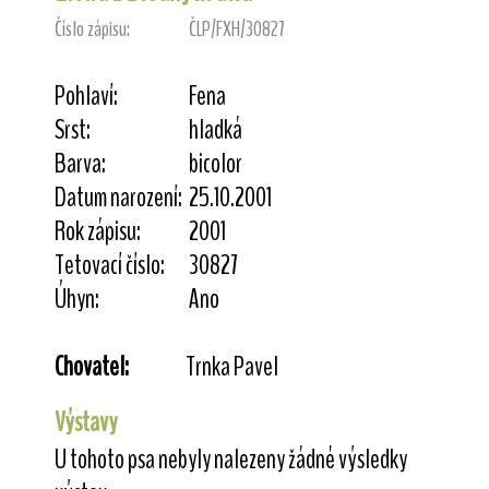
Číslo zápisu:
ČLP/FXH/30827
Pohlaví:
Fena
Srst:
hladká
Barva:
bicolor
Datum narození:
25.10.2001
Rok zápisu:
2001
Tetovací číslo:
30827
Úhyn:
Ano
Chovatel:
Trnka Pavel
Výstavy
U tohoto psa nebyly nalezeny žádné výsledky