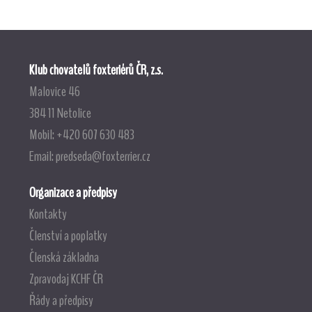
Klub chovatelů foxteriérů ČR, z.s.
Malovice 46
384 11 Netolice
Mobil: +420 607 630 483
Email:
predseda@foxterrier.cz
Organizace a předpisy
Kontakty
Členství a poplatky
Členská základna
Zpravodaj KCHF ČR
Řády a předpisy