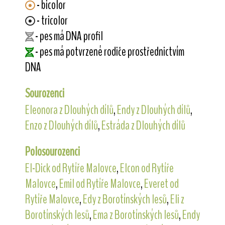
- bicolor
- tricolor
- pes má DNA profil
- pes má potvrzené rodiče prostřednictvím
DNA
Sourozenci
Eleonora z Dlouhých dílů
,
Endy z Dlouhých dílů
,
Enzo z Dlouhých dílů
,
Estráda z Dlouhých dílů
Polosourozenci
El-Dick od Rytíře Malovce
,
Elcon od Rytíře
Malovce
,
Emil od Rytíře Malovce
,
Everet od
Rytíře Malovce
,
Edy z Borotínských lesů
,
Eli z
Borotínských lesů
,
Ema z Borotínských lesů
,
Endy