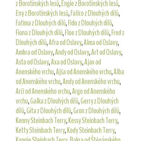
z Borotínských lesů
,
Engie z Borotínských lesů
,
Eny z Borotínských lesů
,
Fallco z Dlouhých dílů
,
Fatima z Dlouhých dílů
,
Fido z Dlouhých dílů
,
Fiona z Dlouhých dílů
,
Floe z Dlouhých dílů
,
Fred z
Dlouhých dílů
,
Afra od Oslavy
,
Alma od Oslavy
,
Ambra od Oslavy
,
Andy od Oslavy
,
Art od Oslavy
,
Asta od Oslavy
,
Axa od Oslavy
,
Ajax od
Anenského vrchu
,
Ajša od Anenského vrchu
,
Alba
od Anenského vrchu
,
Andy od Anenského vrchu
,
Arči od Anenského vrchu
,
Argo od Anenského
vrchu
,
Galka z Dlouhých dílů
,
Gerry z Dlouhých
dílů
,
Gita z Dlouhých dílů
,
Gron z Dlouhých dílů
,
Kenny Steinbach Terry
,
Kessy Steinbach Terry
,
Ketty Steinbach Terry
,
Kody Steinbach Terry
,
Konnie Steinbach Terry
,
Bakra od Štěpánského