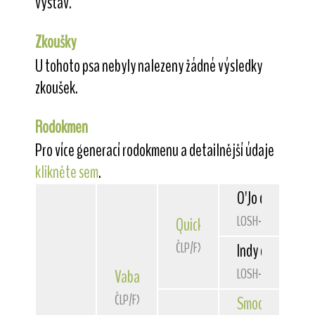
výstav.
Zkoušky
U tohoto psa nebyly nalezeny žádné výsledky
zkoušek.
Rodokmen
Pro více generací rodokmenu a detailnější údaje
klikněte sem
.
O'Jo du Bois de
LOSH-0642457
Quick
Belfox
ČLP/FXH/29303
Indy des Hellwo
LOSH-0518115
Vabang
od Rytíře Malovce
ČLP/FXH/29725
Smooth Operat