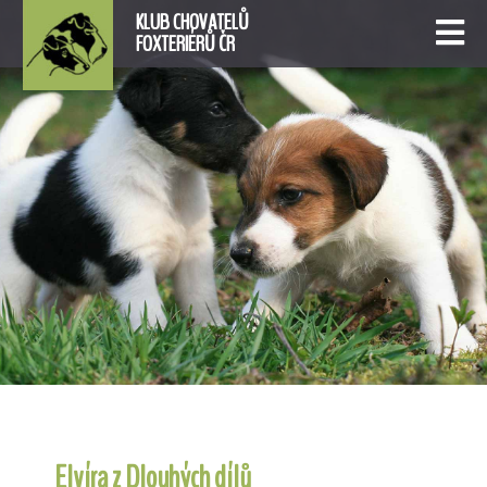
KLUB CHOVATELŮ
FOXTERIÉRŮ ČR
Elvíra z Dlouhých dílů