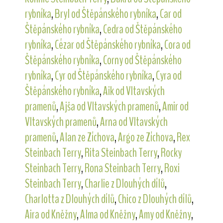
rybníka
,
Bryl od Štěpánského rybníka
,
Car od
Štěpánského rybníka
,
Cedra od Štěpánského
rybníka
,
Cézar od Štěpánského rybníka
,
Cora od
Štěpánského rybníka
,
Corny od Štěpánského
rybníka
,
Cyr od Štěpánského rybníka
,
Cyra od
Štěpánského rybníka
,
Aik od Vltavských
pramenů
,
Ajša od Vltavských pramenů
,
Amir od
Vltavských pramenů
,
Arna od Vltavských
pramenů
,
Alan ze Zíchova
,
Argo ze Zíchova
,
Rex
Steinbach Terry
,
Rita Steinbach Terry
,
Rocky
Steinbach Terry
,
Rona Steinbach Terry
,
Roxi
Steinbach Terry
,
Charlie z Dlouhých dílů
,
Charlotta z Dlouhých dílů
,
Chico z Dlouhých dílů
,
Aira od Kněžny
,
Alma od Kněžny
,
Amy od Kněžny
,