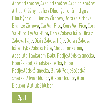
Anny od Kněžny
,
Aran od Kněžny
,
Argo od Kněžny
,
Art od Kněžny
,
Idefix z Dlouhých dílů
,
Indigo z
Dlouhých dílů
,
Ben ze Zíchova
,
Bora ze Zíchova
,
Bran ze Zíchova
,
Car Val-Rico
,
Cony Val-Rico
,
Cora
Val-Rico
,
Cyr Val-Rico
,
Dan z Žákova háje
,
Dina z
Žákova háje
,
Dixi z Žákova háje
,
Dora z Žákova
háje
,
Dyk z Žákova háje
,
About Tankaram
,
Absolute Tankaram
,
Babu Podještědská smečka
,
Bourák Podještědská smečka
,
Bubu
Podještědská smečka
,
Burák Podještědská
smečka
,
Alvin Eldubor
,
Arkon Eldubor
,
Atari
Eldubor
,
Autluk Eldubor
Zpět