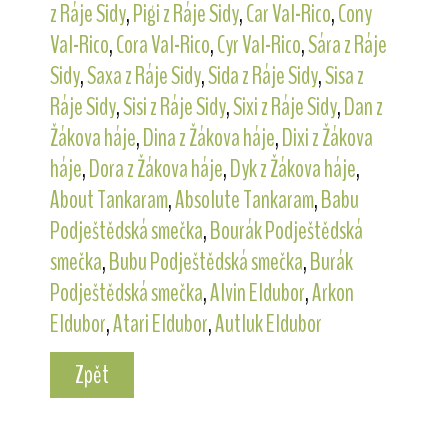
z Ráje Sidy
,
Pigi z Ráje Sidy
,
Car Val-Rico
,
Cony
Val-Rico
,
Cora Val-Rico
,
Cyr Val-Rico
,
Sára z Ráje
Sidy
,
Saxa z Ráje Sidy
,
Sida z Ráje Sidy
,
Sisa z
Ráje Sidy
,
Sisi z Ráje Sidy
,
Sixi z Ráje Sidy
,
Dan z
Žákova háje
,
Dina z Žákova háje
,
Dixi z Žákova
háje
,
Dora z Žákova háje
,
Dyk z Žákova háje
,
About Tankaram
,
Absolute Tankaram
,
Babu
Podještědská smečka
,
Bourák Podještědská
smečka
,
Bubu Podještědská smečka
,
Burák
Podještědská smečka
,
Alvin Eldubor
,
Arkon
Eldubor
,
Atari Eldubor
,
Autluk Eldubor
Zpět