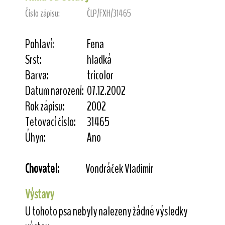
Číslo zápisu:
ČLP/FXH/31465
Pohlaví:
Fena
Srst:
hladká
Barva:
tricolor
Datum narození:
07.12.2002
Rok zápisu:
2002
Tetovací číslo:
31465
Úhyn:
Ano
Chovatel:
Vondráček Vladimír
Výstavy
U tohoto psa nebyly nalezeny žádné výsledky