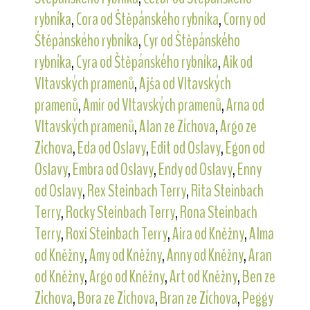
rybníka
,
Cora od Štěpánského rybníka
,
Corny od
Štěpánského rybníka
,
Cyr od Štěpánského
rybníka
,
Cyra od Štěpánského rybníka
,
Aik od
Vltavských pramenů
,
Ajša od Vltavských
pramenů
,
Amir od Vltavských pramenů
,
Arna od
Vltavských pramenů
,
Alan ze Zíchova
,
Argo ze
Zíchova
,
Eda od Oslavy
,
Edit od Oslavy
,
Egon od
Oslavy
,
Embra od Oslavy
,
Endy od Oslavy
,
Enny
od Oslavy
,
Rex Steinbach Terry
,
Rita Steinbach
Terry
,
Rocky Steinbach Terry
,
Rona Steinbach
Terry
,
Roxi Steinbach Terry
,
Aira od Kněžny
,
Alma
od Kněžny
,
Amy od Kněžny
,
Anny od Kněžny
,
Aran
od Kněžny
,
Argo od Kněžny
,
Art od Kněžny
,
Ben ze
Zíchova
,
Bora ze Zíchova
,
Bran ze Zíchova
,
Peggy