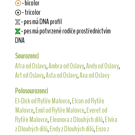
- bicolor
- tricolor
- pes má DNA profil
- pes má potvrzené rodiče prostřednictvím
DNA
Sourozenci
Afra od Oslavy
,
Ambra od Oslavy
,
Andy od Oslavy
,
Art od Oslavy
,
Asta od Oslavy
,
Axa od Oslavy
Polosourozenci
El-Dick od Rytíře Malovce
,
Elcon od Rytíře
Malovce
,
Emil od Rytíře Malovce
,
Everet od
Rytíře Malovce
,
Eleonora z Dlouhých dílů
,
Elvíra
z Dlouhých dílů
,
Endy z Dlouhých dílů
,
Enzo z