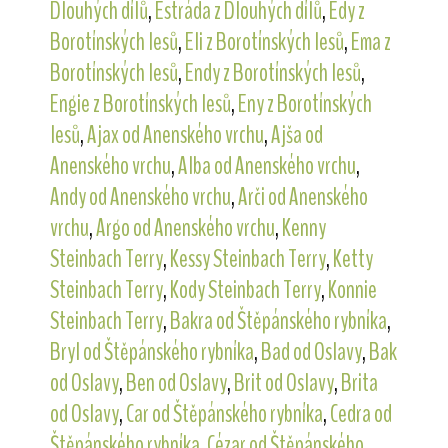
Dlouhých dílů
,
Estráda z Dlouhých dílů
,
Edy z
Borotínských lesů
,
Eli z Borotínských lesů
,
Ema z
Borotínských lesů
,
Endy z Borotínských lesů
,
Engie z Borotínských lesů
,
Eny z Borotínských
lesů
,
Ajax od Anenského vrchu
,
Ajša od
Anenského vrchu
,
Alba od Anenského vrchu
,
Andy od Anenského vrchu
,
Arči od Anenského
vrchu
,
Argo od Anenského vrchu
,
Kenny
Steinbach Terry
,
Kessy Steinbach Terry
,
Ketty
Steinbach Terry
,
Kody Steinbach Terry
,
Konnie
Steinbach Terry
,
Bakra od Štěpánského rybníka
,
Bryl od Štěpánského rybníka
,
Bad od Oslavy
,
Bak
od Oslavy
,
Ben od Oslavy
,
Brit od Oslavy
,
Brita
od Oslavy
,
Car od Štěpánského rybníka
,
Cedra od
Štěpánského rybníka
,
Cézar od Štěpánského