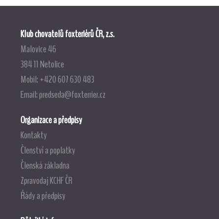
Klub chovatelů foxteriérů ČR, z.s.
Malovice 46
384 11 Netolice
Mobil: +420 607 630 483
Email:
predseda@foxterrier.cz
Organizace a předpisy
Kontakty
Členství a poplatky
Členská základna
Zpravodaj KCHF ČR
Řády a předpisy