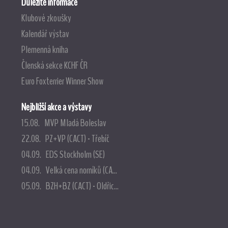
Důležité informace
Klubové zkoušky
Kalendář výstav
Plemenná kniha
Členská sekce KCHF ČR
Euro Foxterrier Winner Show
Nejbližší akce a výstavy
15.08. MVP Mladá Boleslav
22.08. PZ+VP (CACT) - Třebíč
04.09. EDS Stockholm (SE)
04.09. Velká cena norníků (CA...
05.09. BZH+BZ (CACT) - Oldřic...