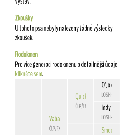
výstav.
Zkoušky
U tohoto psa nebyly nalezeny žádné výsledky
zkoušek.
Rodokmen
Pro více generací rodokmenu a detailnější údaje
klikněte sem
.
O'Jo du Bois de
LOSH-0642457
Quick
Belfox
ČLP/FXH/29303
Indy des Hellwo
LOSH-0518115
Vabang
od Rytíře Malovce
ČLP/FXH/29725
Smooth Operat