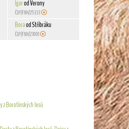
Igor
od Verony
ČLP/FXH/25333
Bora
od Stříbráku
ČLP/FXH/27001
y z Borotínských lesů