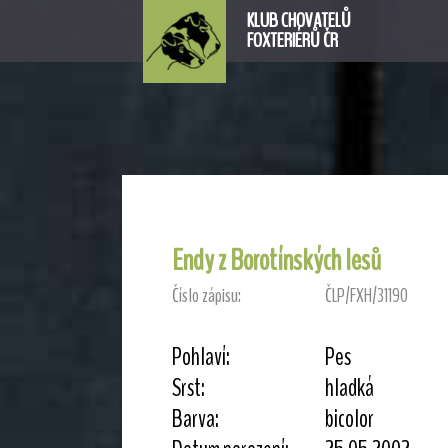
KLUB CHOVATELŮ
FOXTERIÉRŮ ČR
Endy z Borotínských lesů
Číslo zápisu:
ČLP/FXH/31190
Pohlaví:
Pes
Srst:
hladká
Barva:
bicolor