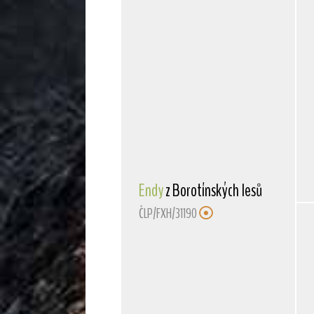
Endy
z Borotínských lesů
ČLP/FXH/31190