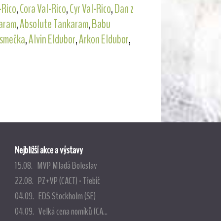
-Rico
,
Cora Val-Rico
,
Cyr Val-Rico
,
Dan z
aram
,
Absolute Tankaram
,
Babu
 smečka
,
Alvin Eldubor
,
Arkon Eldubor
,
Nejbližší akce a výstavy
15.08. MVP Mladá Boleslav
22.08. PZ+VP (CACT) - Třebíč
04.09. EDS Stockholm (SE)
04.09. Velká cena norníků (CA...