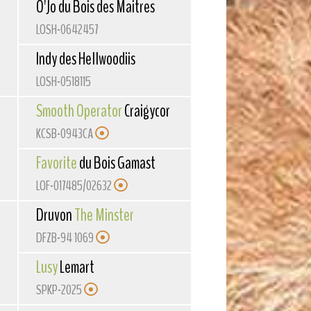
O'Jo du Bois des Maitres
LOSH-0642457
Indy des Hellwoodiis
LOSH-0518115
Smooth Operator
Craigycor
KCSB-0943CA
Favorite
du Bois Gamast
LOF-017485/02632
Druvon
The Minster
DFZB-94 1069
Lusy
Lemart
SPKP-2025