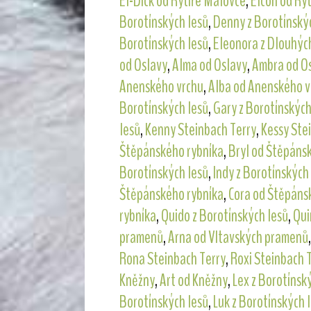
El-Dick od Rytíře Malovce
,
Elcon od Ry
Borotínských lesů
,
Denny z Borotínský
Borotínských lesů
,
Eleonora z Dlouhých
od Oslavy
,
Alma od Oslavy
,
Ambra od O
Anenského vrchu
,
Alba od Anenského v
Borotínských lesů
,
Gary z Borotínských
lesů
,
Kenny Steinbach Terry
,
Kessy Ste
Štěpánského rybníka
,
Bryl od Štěpáns
Borotínských lesů
,
Indy z Borotínských
Štěpánského rybníka
,
Cora od Štěpáns
rybníka
,
Quido z Borotínských lesů
,
Qui
pramenů
,
Arna od Vltavských pramenů
Rona Steinbach Terry
,
Roxi Steinbach 
Kněžny
,
Art od Kněžny
,
Lex z Borotínsk
Borotínských lesů
,
Luk z Borotínských 