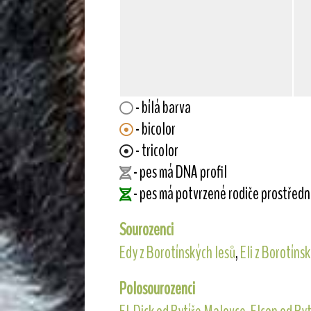
- bílá barva
- bicolor
- tricolor
- pes má DNA profil
- pes má potvrzené rodiče prostřed
Sourozenci
Edy z Borotínských lesů
,
Eli z Borotíns
Polosourozenci