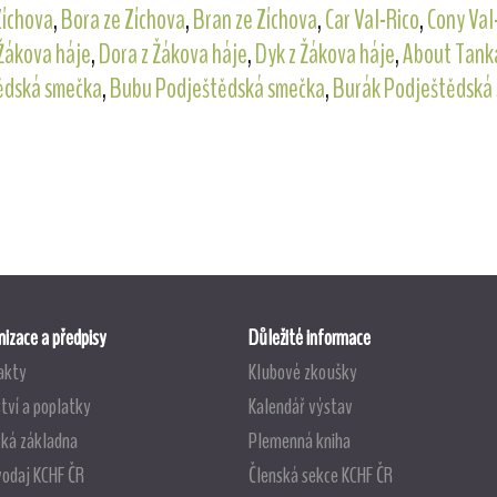
Zíchova
,
Bora ze Zíchova
,
Bran ze Zíchova
,
Car Val-Rico
,
Cony Val
 Žákova háje
,
Dora z Žákova háje
,
Dyk z Žákova háje
,
About Tank
ědská smečka
,
Bubu Podještědská smečka
,
Burák Podještědská
izace a předpisy
Důležité informace
akty
Klubové zkoušky
tví a poplatky
Kalendář výstav
ská základna
Plemenná kniha
vodaj KCHF ČR
Členská sekce KCHF ČR