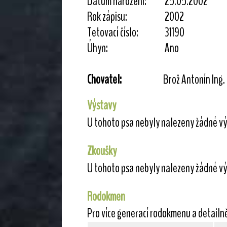
Datum narození:
25.05.2002
Rok zápisu:
2002
Tetovací číslo:
31190
Úhyn:
Ano
Chovatel:
Brož Antonín Ing.
Výstavy
U tohoto psa nebyly nalezeny žádné vý
Zkoušky
U tohoto psa nebyly nalezeny žádné vý
Rodokmen
Pro více generací rodokmenu a detailn