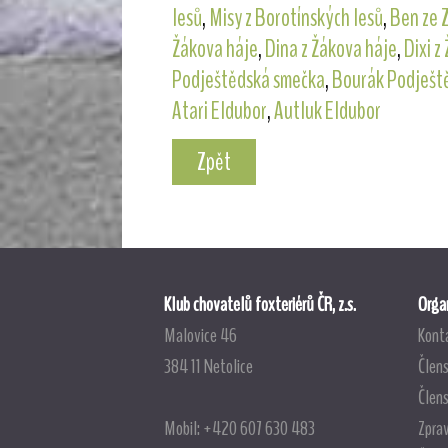
lesů
,
Misy z Borotínských lesů
,
Ben ze 
Žákova háje
,
Dina z Žákova háje
,
Dixi z
Podještědská smečka
,
Bourák Podješt
Atari Eldubor
,
Autluk Eldubor
Zpět
Klub chovatelů foxteriérů ČR, z.s.
Organ
Malovice 46
Kont
384 11 Netolice
Člens
Člen
Mobil: +420 607 630 483
Zpra