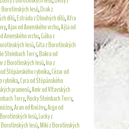
Dasty z Borotínských lesů
,
Deisy z
z Borotínských lesů
,
Drak z
ých dílů
,
Estráda z Dlouhých dílů
,
Afra
avy
,
Ajax od Anenského vrchu
,
Ajša od
od Anenského vrchu
,
Gába z
Borotínských lesů
,
Gita z Borotínských
ie Steinbach Terry
,
Bakra od
ar z Borotínských lesů
,
Ina z
 od Štěpánského rybníka
,
Cézar od
o rybníka
,
Cyra od Štěpánského
vských pramenů
,
Amir od Vltavských
inbach Terry
,
Rocky Steinbach Terry
,
Kněžny
,
Aran od Kněžny
,
Argo od
z Borotínských lesů
,
Lucky z
 Borotínských lesů
,
Miki z Borotínských