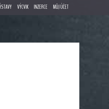
ÝSTAVY
VÝCVIK
INZERCE
MŮJ ÚČET