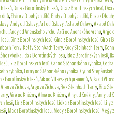
tíře Malovce
,
Emil od Rytíře Malovce
,
Everet od Rytíře Malovce
,
ch lesů
,
Dina z Borotínských lesů
,
Dita z Borotínských lesů
,
Dixi 
 dílů
,
Elvíra z Dlouhých dílů
,
Endy z Dlouhých dílů
,
Enzo z Dlouh
slavy
,
Andy od Oslavy
,
Art od Oslavy
,
Asta od Oslavy
,
Axa od Osl
rchu
,
Andy od Anenského vrchu
,
Arči od Anenského vrchu
,
Argo 
 lesů
,
Gin z Borotínských lesů
,
Gina z Borotínských lesů
,
Giro z 
inbach Terry
,
Ketty Steinbach Terry
,
Kody Steinbach Terry
,
Konn
kého rybníka
,
Ida z Borotínských lesů
,
Ido z Borotínských lesů
,
Ik
 lesů
,
Ixi z Borotínských lesů
,
Car od Štěpánského rybníka
,
Cedra
kého rybníka
,
Corny od Štěpánského rybníka
,
Cyr od Štěpánskéh
n z Borotínských lesů
,
Aik od Vltavských pramenů
,
Ajša od Vlta
,
Alan ze Zíchova
,
Argo ze Zíchova
,
Rex Steinbach Terry
,
Rita Ste
Terry
,
Aira od Kněžny
,
Alma od Kněžny
,
Amy od Kněžny
,
Anny od 
ých lesů
,
Lic z Borotínských lesů
,
Lidka z Borotínských lesů
,
Lily 
lesů
,
Max z Borotínských lesů
,
Medy z Borotínských lesů
,
Megy z