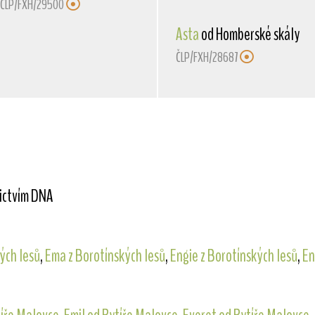
ČLP/FXH/29500
Asta
od Homberské skály
ČLP/FXH/28687
nictvím DNA
kých lesů
,
Ema z Borotínských lesů
,
Engie z Borotínských lesů
,
En