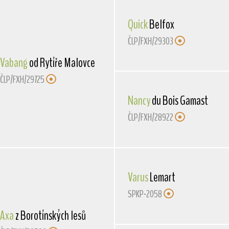
Quick
Belfox
ČLP/FXH/29303
Vabang
od Rytíře Malovce
ČLP/FXH/29725
Nancy
du Bois Gamast
ČLP/FXH/28922
Varus
Lemart
SPKP-2058
Axa
z Borotínských lesů