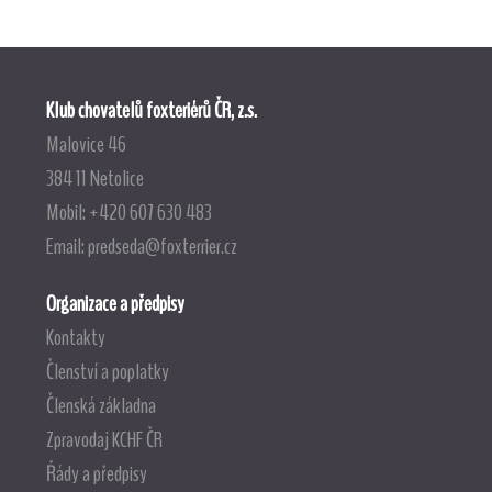
Klub chovatelů foxteriérů ČR, z.s.
Malovice 46
384 11 Netolice
Mobil: +420 607 630 483
Email:
predseda@foxterrier.cz
Organizace a předpisy
Kontakty
Členství a poplatky
Členská základna
Zpravodaj KCHF ČR
Řády a předpisy