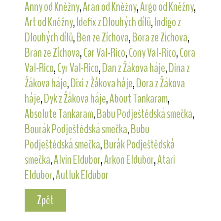
Anny od Kněžny
,
Aran od Kněžny
,
Argo od Kněžny
,
Art od Kněžny
,
Idefix z Dlouhých dílů
,
Indigo z
Dlouhých dílů
,
Ben ze Zíchova
,
Bora ze Zíchova
,
Bran ze Zíchova
,
Car Val-Rico
,
Cony Val-Rico
,
Cora
Val-Rico
,
Cyr Val-Rico
,
Dan z Žákova háje
,
Dina z
Žákova háje
,
Dixi z Žákova háje
,
Dora z Žákova
háje
,
Dyk z Žákova háje
,
About Tankaram
,
Absolute Tankaram
,
Babu Podještědská smečka
,
Bourák Podještědská smečka
,
Bubu
Podještědská smečka
,
Burák Podještědská
smečka
,
Alvin Eldubor
,
Arkon Eldubor
,
Atari
Eldubor
,
Autluk Eldubor
Zpět