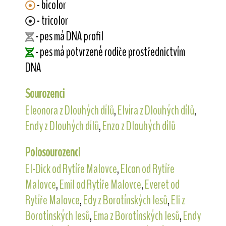
- bicolor
- tricolor
- pes má DNA profil
- pes má potvrzené rodiče prostřednictvím
DNA
Sourozenci
Eleonora z Dlouhých dílů
,
Elvíra z Dlouhých dílů
,
Endy z Dlouhých dílů
,
Enzo z Dlouhých dílů
Polosourozenci
El-Dick od Rytíře Malovce
,
Elcon od Rytíře
Malovce
,
Emil od Rytíře Malovce
,
Everet od
Rytíře Malovce
,
Edy z Borotínských lesů
,
Eli z
Borotínských lesů
,
Ema z Borotínských lesů
,
Endy