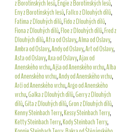
z Borotínských lesů
,
Engie z Borotínských lesů
,
Eny z Borotínských lesů
,
Fallco z Dlouhých dílů
,
Fatima z Dlouhých dílů
,
Fido z Dlouhých dílů
,
Fiona z Dlouhých dílů
,
Floe z Dlouhých dílů
,
Fred z
Dlouhých dílů
,
Afra od Oslavy
,
Alma od Oslavy
,
Ambra od Oslavy
,
Andy od Oslavy
,
Art od Oslavy
,
Asta od Oslavy
,
Axa od Oslavy
,
Ajax od
Anenského vrchu
,
Ajša od Anenského vrchu
,
Alba
od Anenského vrchu
,
Andy od Anenského vrchu
,
Arči od Anenského vrchu
,
Argo od Anenského
vrchu
,
Galka z Dlouhých dílů
,
Gerry z Dlouhých
dílů
,
Gita z Dlouhých dílů
,
Gron z Dlouhých dílů
,
Kenny Steinbach Terry
,
Kessy Steinbach Terry
,
Ketty Steinbach Terry
,
Kody Steinbach Terry
,
Konnie Steinbach Terry
,
Bakra od Štěpánského