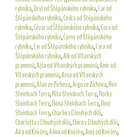
rybníka
,
Bryl od Štěpánského rybníka
,
Car od
Štěpánského rybníka
,
Cedra od Štěpánského
rybníka
,
Cézar od Štěpánského rybníka
,
Cora od
Štěpánského rybníka
,
Corny od Štěpánského
rybníka
,
Cyr od Štěpánského rybníka
,
Cyra od
Štěpánského rybníka
,
Aik od Vltavských
pramenů
,
Ajša od Vltavských pramenů
,
Amir od
Vltavských pramenů
,
Arna od Vltavských
pramenů
,
Alan ze Zíchova
,
Argo ze Zíchova
,
Rex
Steinbach Terry
,
Rita Steinbach Terry
,
Rocky
Steinbach Terry
,
Rona Steinbach Terry
,
Roxi
Steinbach Terry
,
Charlie z Dlouhých dílů
,
Charlotta z Dlouhých dílů
,
Chico z Dlouhých dílů
,
Aira od Kněžny
,
Alma od Kněžny
,
Amy od Kněžny
,