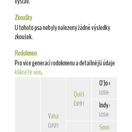
výstav.
Zkoušky
U tohoto psa nebyly nalezeny žádné výsledky
zkoušek.
Rodokmen
Pro více generací rodokmenu a detailnější údaje
klikněte sem
.
O'Jo du Bois de
LOSH-0642457
Quick
Belfox
ČLP/FXH/29303
Indy des Hellwo
LOSH-0518115
Vabang
od Rytíře Malovce
ČLP/FXH/29725
Smooth Operat