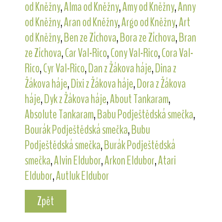
od Kněžny
,
Alma od Kněžny
,
Amy od Kněžny
,
Anny
od Kněžny
,
Aran od Kněžny
,
Argo od Kněžny
,
Art
od Kněžny
,
Ben ze Zíchova
,
Bora ze Zíchova
,
Bran
ze Zíchova
,
Car Val-Rico
,
Cony Val-Rico
,
Cora Val-
Rico
,
Cyr Val-Rico
,
Dan z Žákova háje
,
Dina z
Žákova háje
,
Dixi z Žákova háje
,
Dora z Žákova
háje
,
Dyk z Žákova háje
,
About Tankaram
,
Absolute Tankaram
,
Babu Podještědská smečka
,
Bourák Podještědská smečka
,
Bubu
Podještědská smečka
,
Burák Podještědská
smečka
,
Alvin Eldubor
,
Arkon Eldubor
,
Atari
Eldubor
,
Autluk Eldubor
Zpět