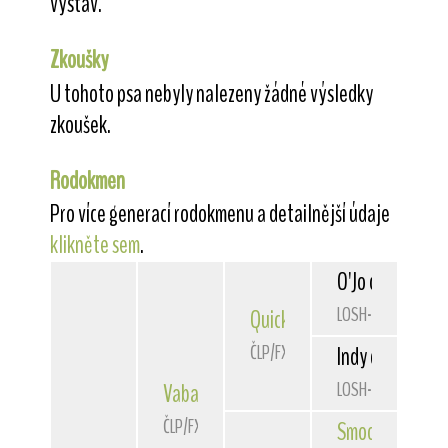
výstav.
Zkoušky
U tohoto psa nebyly nalezeny žádné výsledky
zkoušek.
Rodokmen
Pro více generací rodokmenu a detailnější údaje
klikněte sem
.
O'Jo du Bois de
LOSH-0642457
Quick
Belfox
ČLP/FXH/29303
Indy des Hellwo
LOSH-0518115
Vabang
od Rytíře Malovce
ČLP/FXH/29725
Smooth Operat