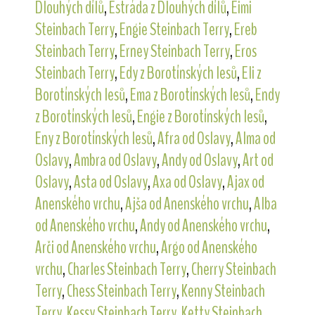
Dlouhých dílů
,
Estráda z Dlouhých dílů
,
Eimi
Steinbach Terry
,
Engie Steinbach Terry
,
Ereb
Steinbach Terry
,
Erney Steinbach Terry
,
Eros
Steinbach Terry
,
Edy z Borotínských lesů
,
Eli z
Borotínských lesů
,
Ema z Borotínských lesů
,
Endy
z Borotínských lesů
,
Engie z Borotínských lesů
,
Eny z Borotínských lesů
,
Afra od Oslavy
,
Alma od
Oslavy
,
Ambra od Oslavy
,
Andy od Oslavy
,
Art od
Oslavy
,
Asta od Oslavy
,
Axa od Oslavy
,
Ajax od
Anenského vrchu
,
Ajša od Anenského vrchu
,
Alba
od Anenského vrchu
,
Andy od Anenského vrchu
,
Arči od Anenského vrchu
,
Argo od Anenského
vrchu
,
Charles Steinbach Terry
,
Cherry Steinbach
Terry
,
Chess Steinbach Terry
,
Kenny Steinbach
Terry
,
Kessy Steinbach Terry
,
Ketty Steinbach