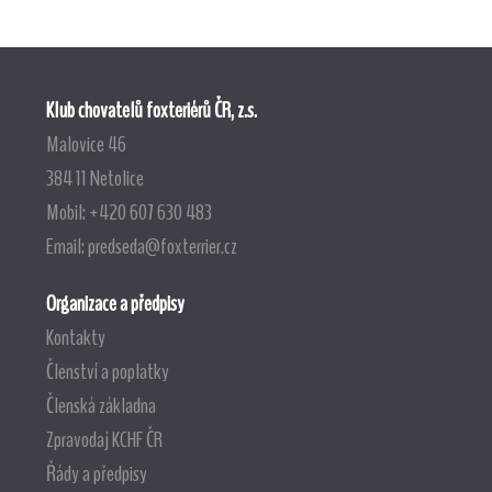
Klub chovatelů foxteriérů ČR, z.s.
Malovice 46
384 11 Netolice
Mobil: +420 607 630 483
Email:
predseda@foxterrier.cz
Organizace a předpisy
Kontakty
Členství a poplatky
Členská základna
Zpravodaj KCHF ČR
Řády a předpisy