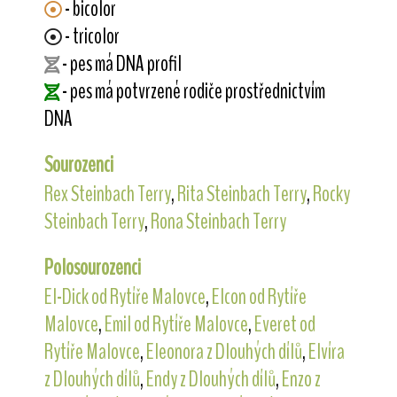
- bicolor
- tricolor
- pes má DNA profil
- pes má potvrzené rodiče prostřednictvím
DNA
Sourozenci
Rex Steinbach Terry
,
Rita Steinbach Terry
,
Rocky
Steinbach Terry
,
Rona Steinbach Terry
Polosourozenci
El-Dick od Rytíře Malovce
,
Elcon od Rytíře
Malovce
,
Emil od Rytíře Malovce
,
Everet od
Rytíře Malovce
,
Eleonora z Dlouhých dílů
,
Elvíra
z Dlouhých dílů
,
Endy z Dlouhých dílů
,
Enzo z