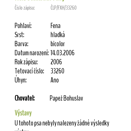
Číslo zápisu:
ČLP/FXH/33260
Pohlaví:
Fena
Srst:
hladká
Barva:
bicolor
Datum narození:
14.03.2006
Rok zápisu:
2006
Tetovací číslo:
33260
Úhyn:
Ano
Chovatel:
Papež Bohuslav
Výstavy
U tohoto psa nebyly nalezeny žádné výsledky