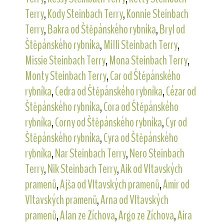
Terry
,
Kody Steinbach Terry
,
Konnie Steinbach
Terry
,
Bakra od Štěpánského rybníka
,
Bryl od
Štěpánského rybníka
,
Milli Steinbach Terry
,
Missie Steinbach Terry
,
Mona Steinbach Terry
,
Monty Steinbach Terry
,
Car od Štěpánského
rybníka
,
Cedra od Štěpánského rybníka
,
Cézar od
Štěpánského rybníka
,
Cora od Štěpánského
rybníka
,
Corny od Štěpánského rybníka
,
Cyr od
Štěpánského rybníka
,
Cyra od Štěpánského
rybníka
,
Nar Steinbach Terry
,
Nero Steinbach
Terry
,
Nik Steinbach Terry
,
Aik od Vltavských
pramenů
,
Ajša od Vltavských pramenů
,
Amir od
Vltavských pramenů
,
Arna od Vltavských
pramenů
,
Alan ze Zíchova
,
Argo ze Zíchova
,
Aira