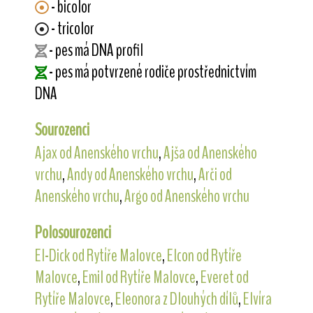
- bicolor
- tricolor
- pes má DNA profil
- pes má potvrzené rodiče prostřednictvím
DNA
Sourozenci
Ajax od Anenského vrchu
,
Ajša od Anenského
vrchu
,
Andy od Anenského vrchu
,
Arči od
Anenského vrchu
,
Argo od Anenského vrchu
Polosourozenci
El-Dick od Rytíře Malovce
,
Elcon od Rytíře
Malovce
,
Emil od Rytíře Malovce
,
Everet od
Rytíře Malovce
,
Eleonora z Dlouhých dílů
,
Elvíra