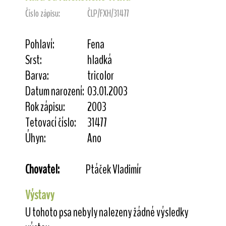
Číslo zápisu:
ČLP/FXH/31477
Pohlaví:
Fena
Srst:
hladká
Barva:
tricolor
Datum narození:
03.01.2003
Rok zápisu:
2003
Tetovací číslo:
31477
Úhyn:
Ano
Chovatel:
Ptáček Vladimír
Výstavy
U tohoto psa nebyly nalezeny žádné výsledky