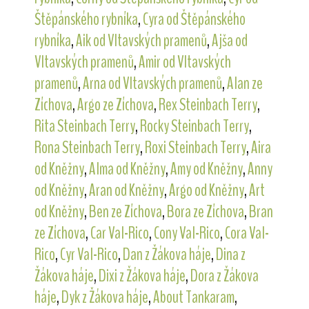
Štěpánského rybníka
,
Cyra od Štěpánského
rybníka
,
Aik od Vltavských pramenů
,
Ajša od
Vltavských pramenů
,
Amir od Vltavských
pramenů
,
Arna od Vltavských pramenů
,
Alan ze
Zíchova
,
Argo ze Zíchova
,
Rex Steinbach Terry
,
Rita Steinbach Terry
,
Rocky Steinbach Terry
,
Rona Steinbach Terry
,
Roxi Steinbach Terry
,
Aira
od Kněžny
,
Alma od Kněžny
,
Amy od Kněžny
,
Anny
od Kněžny
,
Aran od Kněžny
,
Argo od Kněžny
,
Art
od Kněžny
,
Ben ze Zíchova
,
Bora ze Zíchova
,
Bran
ze Zíchova
,
Car Val-Rico
,
Cony Val-Rico
,
Cora Val-
Rico
,
Cyr Val-Rico
,
Dan z Žákova háje
,
Dina z
Žákova háje
,
Dixi z Žákova háje
,
Dora z Žákova
háje
,
Dyk z Žákova háje
,
About Tankaram
,