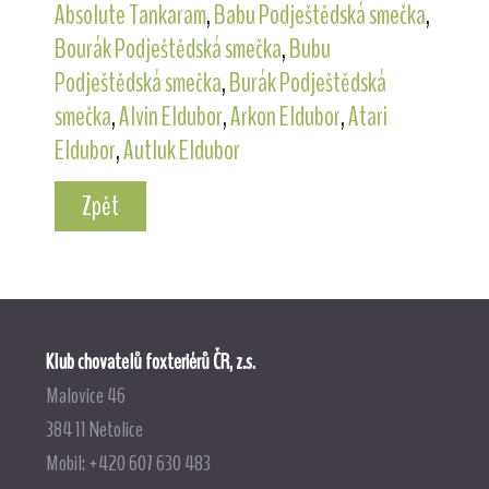
Absolute Tankaram
,
Babu Podještědská smečka
,
Bourák Podještědská smečka
,
Bubu
Podještědská smečka
,
Burák Podještědská
smečka
,
Alvin Eldubor
,
Arkon Eldubor
,
Atari
Eldubor
,
Autluk Eldubor
Zpět
Klub chovatelů foxteriérů ČR, z.s.
Malovice 46
384 11 Netolice
Mobil: +420 607 630 483