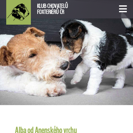
KLUB CHOVATELŮ
FOXTERIÉRŮ ČR
Alba od Anenského vrchu