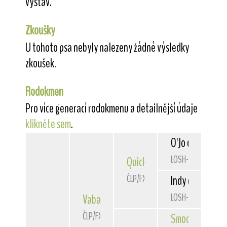
výstav.
Zkoušky
U tohoto psa nebyly nalezeny žádné výsledky
zkoušek.
Rodokmen
Pro více generací rodokmenu a detailnější údaje
klikněte sem
.
O'Jo du Bois de
LOSH-0642457
Quick
Belfox
ČLP/FXH/29303
Indy des Hellwo
LOSH-0518115
Vabang
od Rytíře Malovce
ČLP/FXH/29725
Smooth Operat