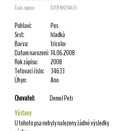
Číslo zápisu:
ČLP/FXH/34633
Pohlaví:
Pes
Srst:
hladká
Barva:
tricolor
Datum narození:
14.06.2008
Rok zápisu:
2008
Tetovací číslo:
34633
Úhyn:
Ano
Chovatel:
Demel Petr
Výstavy
U tohoto psa nebyly nalezeny žádné výsledky