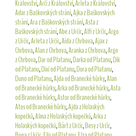
Království
,
Arčí z Království
,
Arleta z Království
,
Adar z Baškovských strání
,
Ajka z Baškovských
strání
,
Ara z Baškovských strání
,
Asta z
Baškovských strání
,
Abe z Určic
,
Alfi z Určic
,
Argo
z Určic
,
Arleta z Určic
,
Aida z Chrbova
,
Ajax z
Chrbova
,
Alan z Chrbova
,
Aranka z Chrbova
,
Argo
z Chrbova
,
Dar od Platanu
,
Darka od Platanu
,
Dik
od Platanu
,
Dixi od Platanu
,
Dora od Platanu
,
Duno od Platanu
,
Ajda od Branecké hůrky
,
Alan
od Branecké hůrky
,
Arka od Branecké hůrky
,
Asta
od Branecké hůrky
,
Astor od Branecké hůrky
,
Atos od Branecké hůrky
,
Ajda z Holaských
kopečků
,
Alma z Holaských kopečků
,
Arka z
Holaských kopečků
,
Bárt z Určic
,
Besy z Určic
,
Bona z Určic
,
Elis od Platanu
,
Elza od Platanu
,