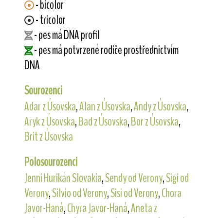
- bicolor
- tricolor
- pes má DNA profil
- pes má potvrzené rodiče prostřednictvím
DNA
Sourozenci
Adar z Úsovska
,
Alan z Úsovska
,
Andy z Úsovska
,
Aryk z Úsovska
,
Bad z Úsovska
,
Bor z Úsovska
,
Brit z Úsovska
Polosourozenci
Jenni Hurikán Slovakia
,
Sendy od Verony
,
Sigi od
Verony
,
Silvio od Verony
,
Sisi od Verony
,
Chora
Javor-Haná
,
Chyra Javor-Haná
,
Aneta z