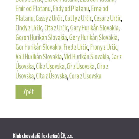
Emir od Platanu
,
Endy od Platanu
,
Erna od
Platanu
,
Cassy z Určic
,
Catty z Určic
,
Cesar z Určic
,
Cindy z Určic
,
Cita z Určic
,
Gary Hurikán Slovakia
,
Geron Hurikán Slovakia
,
Gery Hurikán Slovakia
,
Gor Hurikán Slovakia
,
Fred z Určic
,
Frony z Určic
,
Vali Hurikán Slovakia
,
Vici Hurikán Slovakia
,
Car z
Úsovska
,
Cik z Úsovska
,
Cir z Úsovska
,
Cira z
Úsovska
,
Cita z Úsovska
,
Cora z Úsovska
Zpět
Klub chovatelů foxteriérů ČR, z.s.