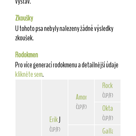
výstav.
Zkoušky
U tohoto psa nebyly nalezeny žádné výsledky
zkoušek.
Rodokmen
Pro více generací rodokmenu a detailnější údaje
klikněte sem
.
Rocky
von der 
ČLP/FXH/24363
Amor
z Kojeckého dvora
ČLP/FXH/24967
Oktavia
vom Lä
ČLP/FXH/23513
Erik
Javor-Haná
ČLP/FXH/28366
Gallant
Diaman