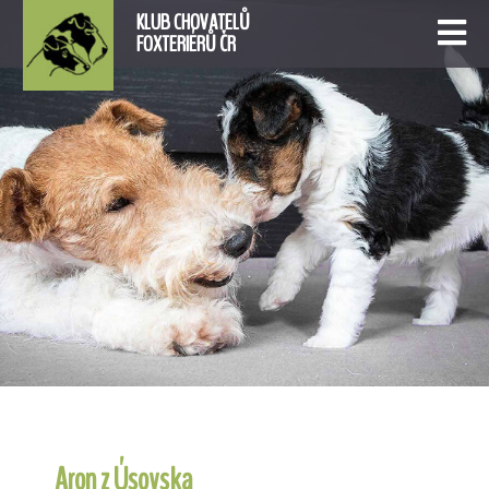
KLUB CHOVATELŮ
FOXTERIÉRŮ ČR
Aron z Úsovska