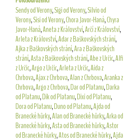
Polosourozenci
Sendy od Verony
,
Sigi od Verony
,
Silvio od
Verony
,
Sisi od Verony
,
Chora Javor-Haná
,
Chyra
Javor-Haná
,
Aneta z Království
,
Arčí z Království
,
Arleta z Království
,
Adar z Baškovských strání
,
Ajka z Baškovských strání
,
Ara z Baškovských
strání
,
Asta z Baškovských strání
,
Abe z Určic
,
Alfi
z Určic
,
Argo z Určic
,
Arleta z Určic
,
Aida z
Chrbova
,
Ajax z Chrbova
,
Alan z Chrbova
,
Aranka z
Chrbova
,
Argo z Chrbova
,
Dar od Platanu
,
Darka
od Platanu
,
Dik od Platanu
,
Dixi od Platanu
,
Dora od Platanu
,
Duno od Platanu
,
Ajda od
Branecké hůrky
,
Alan od Branecké hůrky
,
Arka od
Branecké hůrky
,
Asta od Branecké hůrky
,
Astor
od Branecké hůrky
,
Atos od Branecké hůrky
,
Ajda