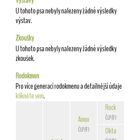
Výstavy
U tohoto psa nebyly nalezeny žádné výsledky
výstav.
Zkoušky
U tohoto psa nebyly nalezeny žádné výsledky
zkoušek.
Rodokmen
Pro více generací rodokmenu a detailnější údaje
klikněte sem
.
Rocky
von der 
ČLP/FXH/24363
Amor
z Kojeckého dvora
ČLP/FXH/24967
Oktavia
vom Lä