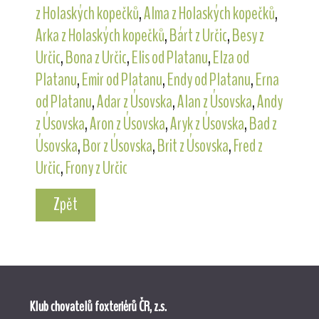
z Holaských kopečků
,
Alma z Holaských kopečků
,
Arka z Holaských kopečků
,
Bárt z Určic
,
Besy z
Určic
,
Bona z Určic
,
Elis od Platanu
,
Elza od
Platanu
,
Emir od Platanu
,
Endy od Platanu
,
Erna
od Platanu
,
Adar z Úsovska
,
Alan z Úsovska
,
Andy
z Úsovska
,
Aron z Úsovska
,
Aryk z Úsovska
,
Bad z
Úsovska
,
Bor z Úsovska
,
Brit z Úsovska
,
Fred z
Určic
,
Frony z Určic
Zpět
Klub chovatelů foxteriérů ČR, z.s.