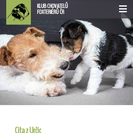
KLUB CHOVATELŮ
FOXTERIÉRŮ ČR
Cita z Určic