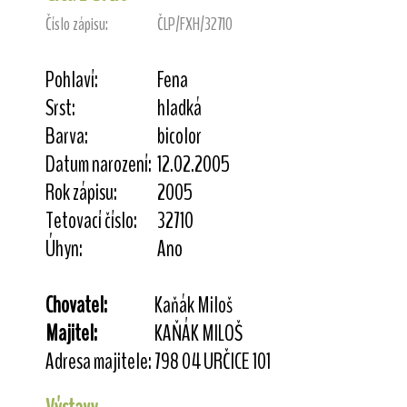
Číslo zápisu:
ČLP/FXH/32710
Pohlaví:
Fena
Srst:
hladká
Barva:
bicolor
Datum narození:
12.02.2005
Rok zápisu:
2005
Tetovací číslo:
32710
Úhyn:
Ano
Chovatel:
Kaňák Miloš
Majitel:
KAŇÁK MILOŠ
Adresa majitele:
798 04 URČICE 101