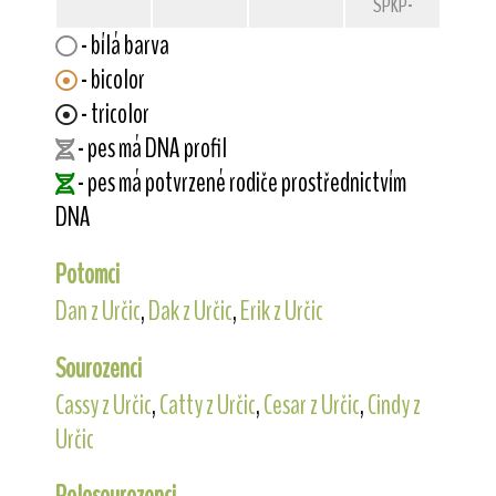
SPKP-1981
- bílá barva
- bicolor
- tricolor
- pes má DNA profil
- pes má potvrzené rodiče prostřednictvím
DNA
Potomci
Dan z Určic
,
Dak z Určic
,
Erik z Určic
Sourozenci
Cassy z Určic
,
Catty z Určic
,
Cesar z Určic
,
Cindy z
Určic