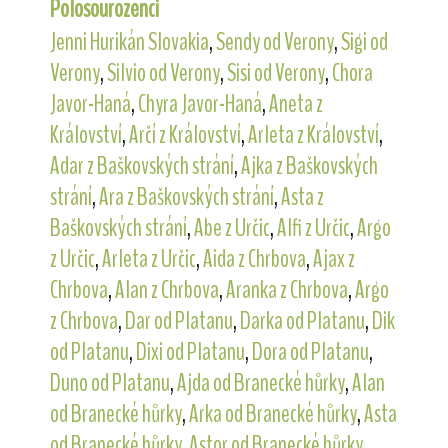
Polosourozenci
Jenni Hurikán Slovakia
,
Sendy od Verony
,
Sigi od
Verony
,
Silvio od Verony
,
Sisi od Verony
,
Chora
Javor-Haná
,
Chyra Javor-Haná
,
Aneta z
Království
,
Arčí z Království
,
Arleta z Království
,
Adar z Baškovských strání
,
Ajka z Baškovských
strání
,
Ara z Baškovských strání
,
Asta z
Baškovských strání
,
Abe z Určic
,
Alfi z Určic
,
Argo
z Určic
,
Arleta z Určic
,
Aida z Chrbova
,
Ajax z
Chrbova
,
Alan z Chrbova
,
Aranka z Chrbova
,
Argo
z Chrbova
,
Dar od Platanu
,
Darka od Platanu
,
Dik
od Platanu
,
Dixi od Platanu
,
Dora od Platanu
,
Duno od Platanu
,
Ajda od Branecké hůrky
,
Alan
od Branecké hůrky
,
Arka od Branecké hůrky
,
Asta
od Branecké hůrky
,
Astor od Branecké hůrky
,