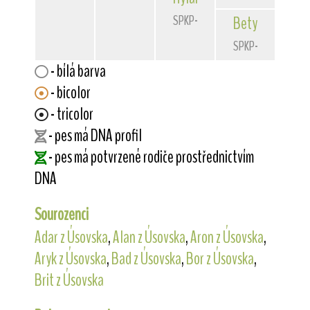
SPKP-2148
Bety
Rábrec
SPKP-2104
- bílá barva
- bicolor
- tricolor
- pes má DNA profil
- pes má potvrzené rodiče prostřednictvím
DNA
Sourozenci
Adar z Úsovska
,
Alan z Úsovska
,
Aron z Úsovska
,
Aryk z Úsovska
,
Bad z Úsovska
,
Bor z Úsovska
,
Brit z Úsovska