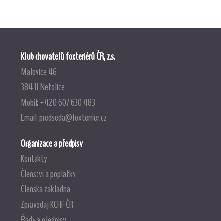
Klub chovatelů foxteriérů ČR, z.s.
Malovice 46
384 11 Netolice
Mobil: +420 607 630 483
Email:
predseda@foxterrier.cz
Organizace a předpisy
Kontakty
Členství a poplatky
Členská základna
Zpravodaj KCHF ČR
Řády a předpisy