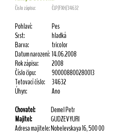
Číslo zápisu:
ČLP/FXH/34632
Pohlaví:
Pes
Srst:
hladká
Barva:
tricolor
Datum narození:
14.06.2008
Rok zápisu:
2008
Číslo čipu:
900008800280013
Tetovací číslo:
34632
Úhyn:
Ano
Chovatel:
Demel Petr
Majitel:
GUDZEV YURI
Adresa majitele:
Nobelevskaya 16, 500 00