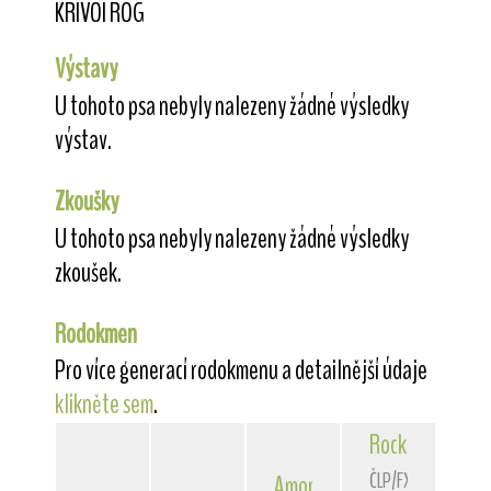
KRIVOI ROG
Výstavy
U tohoto psa nebyly nalezeny žádné výsledky
výstav.
Zkoušky
U tohoto psa nebyly nalezeny žádné výsledky
zkoušek.
Rodokmen
Pro více generací rodokmenu a detailnější údaje
klikněte sem
.
Rocky
von der 
ČLP/FXH/24363
Amor
z Kojeckého dvora