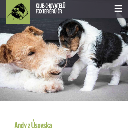
KLUB CHOVATELŮ
FOXTERIÉRŮ ČR
Andy z Úsovska