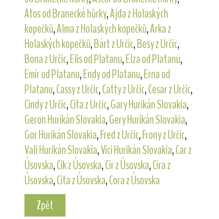
Atos od Branecké hůrky
,
Ajda z Holaských
kopečků
,
Alma z Holaských kopečků
,
Arka z
Holaských kopečků
,
Bárt z Určic
,
Besy z Určic
,
Bona z Určic
,
Elis od Platanu
,
Elza od Platanu
,
Emir od Platanu
,
Endy od Platanu
,
Erna od
Platanu
,
Cassy z Určic
,
Catty z Určic
,
Cesar z Určic
,
Cindy z Určic
,
Cita z Určic
,
Gary Hurikán Slovakia
,
Geron Hurikán Slovakia
,
Gery Hurikán Slovakia
,
Gor Hurikán Slovakia
,
Fred z Určic
,
Frony z Určic
,
Vali Hurikán Slovakia
,
Vici Hurikán Slovakia
,
Car z
Úsovska
,
Cik z Úsovska
,
Cir z Úsovska
,
Cira z
Úsovska
,
Cita z Úsovska
,
Cora z Úsovska
Zpět