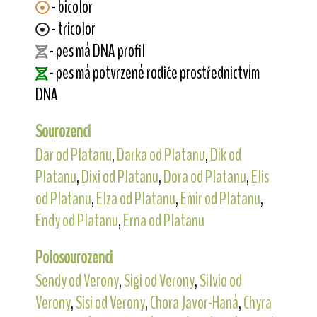
- bicolor
- tricolor
- pes má DNA profil
- pes má potvrzené rodiče prostřednictvím
DNA
Sourozenci
Dar od Platanu
,
Darka od Platanu
,
Dik od
Platanu
,
Dixi od Platanu
,
Dora od Platanu
,
Elis
od Platanu
,
Elza od Platanu
,
Emir od Platanu
,
Endy od Platanu
,
Erna od Platanu
Polosourozenci
Sendy od Verony
,
Sigi od Verony
,
Silvio od
Verony
,
Sisi od Verony
,
Chora Javor-Haná
,
Chyra