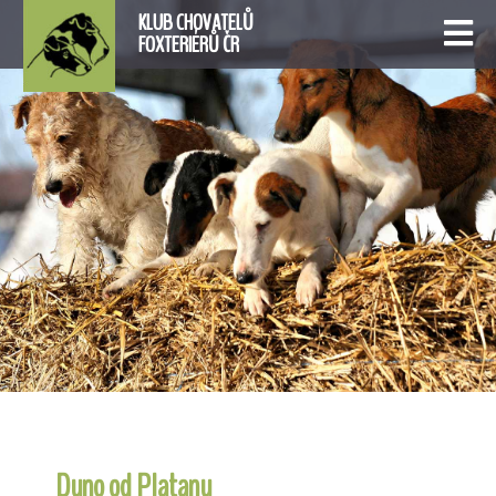
KLUB CHOVATELŮ
FOXTERIÉRŮ ČR
Duno od Platanu