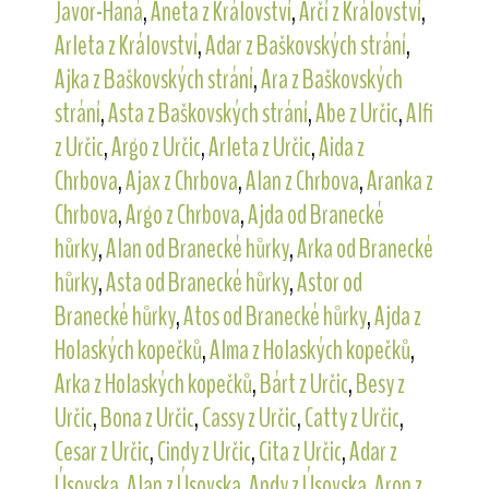
Javor-Haná
,
Aneta z Království
,
Arčí z Království
,
Arleta z Království
,
Adar z Baškovských strání
,
Ajka z Baškovských strání
,
Ara z Baškovských
strání
,
Asta z Baškovských strání
,
Abe z Určic
,
Alfi
z Určic
,
Argo z Určic
,
Arleta z Určic
,
Aida z
Chrbova
,
Ajax z Chrbova
,
Alan z Chrbova
,
Aranka z
Chrbova
,
Argo z Chrbova
,
Ajda od Branecké
hůrky
,
Alan od Branecké hůrky
,
Arka od Branecké
hůrky
,
Asta od Branecké hůrky
,
Astor od
Branecké hůrky
,
Atos od Branecké hůrky
,
Ajda z
Holaských kopečků
,
Alma z Holaských kopečků
,
Arka z Holaských kopečků
,
Bárt z Určic
,
Besy z
Určic
,
Bona z Určic
,
Cassy z Určic
,
Catty z Určic
,
Cesar z Určic
,
Cindy z Určic
,
Cita z Určic
,
Adar z
Úsovska
,
Alan z Úsovska
,
Andy z Úsovska
,
Aron z