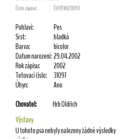
Číslo zápisu:
ČLP/FXH/31097
Pohlaví:
Pes
Srst:
hladká
Barva:
bicolor
Datum narození:
29.04.2002
Rok zápisu:
2002
Tetovací číslo:
31097
Úhyn:
Ano
Chovatel:
Hrb Oldřich
Výstavy
U tohoto psa nebyly nalezeny žádné výsledky