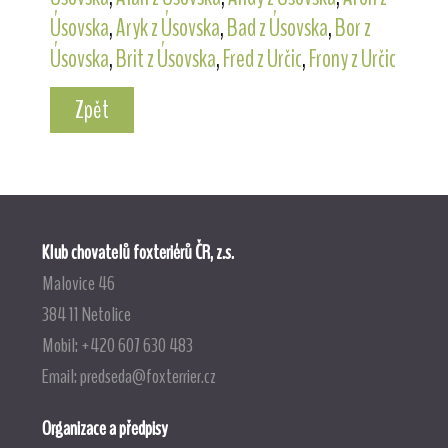
Úsovska
,
Aryk z Úsovska
,
Bad z Úsovska
,
Bor z
Úsovska
,
Brit z Úsovska
,
Fred z Určic
,
Frony z Určic
Zpět
Klub chovatelů foxteriérů ČR, z.s.
Malovice 46
384 11 Netolice
Mobil: +420 607 630 483
Email:
predseda@foxterrier.cz
Organizace a předpisy