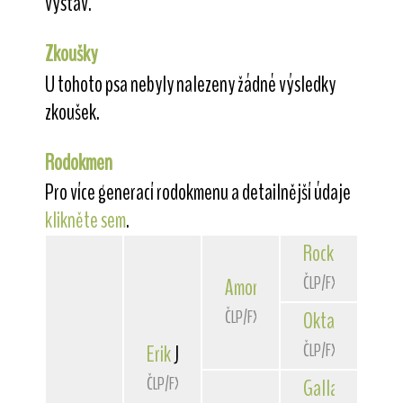
výstav.
Zkoušky
U tohoto psa nebyly nalezeny žádné výsledky
zkoušek.
Rodokmen
Pro více generací rodokmenu a detailnější údaje
klikněte sem
.
Rocky
von der 
ČLP/FXH/24363
Amor
z Kojeckého dvora
ČLP/FXH/24967
Oktavia
vom Lä
ČLP/FXH/23513
Erik
Javor-Haná
ČLP/FXH/28366
Gallant
Diaman