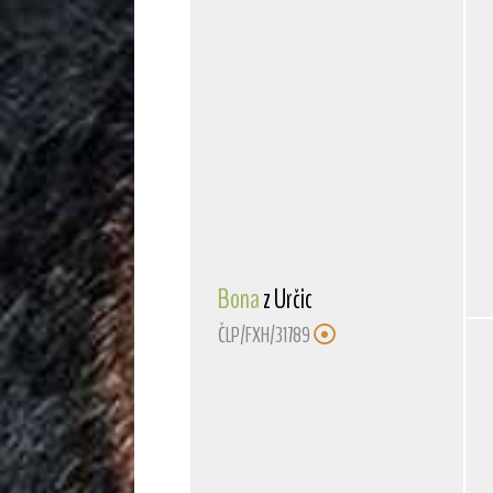
Bona
z Určic
ČLP/FXH/31789