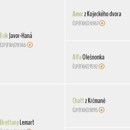
Amor
z Kojeckého dvora
ČLP/FXH/24967
Erik
Javor-Haná
ČLP/FXH/28366
Alfa
Olešnonka
ČLP/FXH/27592
Chatt
z Krčmaně
ČLP/FXH/28195
Bryttany
Lemart