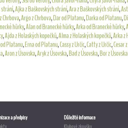
 od Verony
,
Sisi od Verony
,
Chora Javor-Haná
,
Chyra Javor-Haná
,
 strání
,
Ajka z Baškovských strání
,
Ara z Baškovských strání
,
Ast
z Chrbova
,
Argo z Chrbova
,
Dar od Platanu
,
Darka od Platanu
,
Di
necké hůrky
,
Alan od Branecké hůrky
,
Arka od Branecké hůrky
,
ky
,
Ajda z Holaských kopečků
,
Alma z Holaských kopečků
,
Arka z
 od Platanu
,
Erna od Platanu
,
Cassy z Určic
,
Catty z Určic
,
Cesar z
ka
,
Aron z Úsovska
,
Aryk z Úsovska
,
Bad z Úsovska
,
Bor z Úsovska
izace a předpisy
Důležité informace
akty
Klubové zkoušky