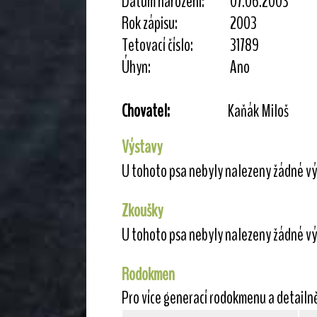
Datum narození:
07.06.2003
Rok zápisu:
2003
Tetovací číslo:
31789
Úhyn:
Ano
Chovatel:
Kaňák Miloš
Výstavy
U tohoto psa nebyly nalezeny žádné vý
Zkoušky
U tohoto psa nebyly nalezeny žádné vý
Rodokmen
Pro více generací rodokmenu a detailn