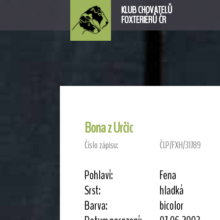
KLUB CHOVATELŮ
FOXTERIÉRŮ ČR
Bona z Určic
Číslo zápisu:
ČLP/FXH/31789
Pohlaví:
Fena
Srst:
hladká
Barva:
bicolor