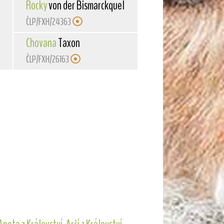
Rocky
von der Bismarckquelle
ČLP/FXH/24363
Chovana
Taxon
ČLP/FXH/26163