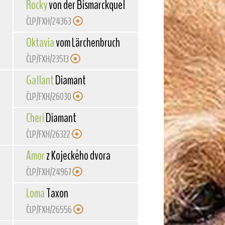
Rocky
von der Bismarckquelle
ČLP/FXH/24363
Oktavia
vom Lärchenbruch
ČLP/FXH/23513
Gallant
Diamant
ČLP/FXH/26030
Cheri
Diamant
ČLP/FXH/26322
Amor
z Kojeckého dvora
ČLP/FXH/24967
Loma
Taxon
ČLP/FXH/26556