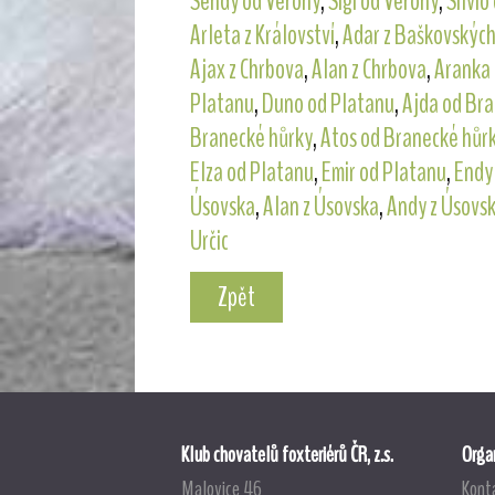
Sendy od Verony
,
Sigi od Verony
,
Silvio
Arleta z Království
,
Adar z Baškovských
Ajax z Chrbova
,
Alan z Chrbova
,
Aranka 
Platanu
,
Duno od Platanu
,
Ajda od Bra
Branecké hůrky
,
Atos od Branecké hůr
Elza od Platanu
,
Emir od Platanu
,
Endy
Úsovska
,
Alan z Úsovska
,
Andy z Úsovs
Určic
Zpět
Klub chovatelů foxteriérů ČR, z.s.
Organ
Malovice 46
Kont