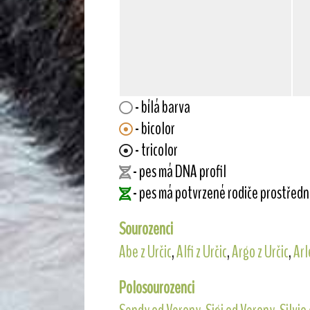
- bílá barva
- bicolor
- tricolor
- pes má DNA profil
- pes má potvrzené rodiče prostřed
Sourozenci
Abe z Určic
,
Alfi z Určic
,
Argo z Určic
,
Arl
Polosourozenci