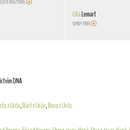
ČLP/FXH/29186
Cita
Lemart
SPKP-1981
nictvím DNA
eta z Určic
,
Bárt z Určic
,
Besy z Určic