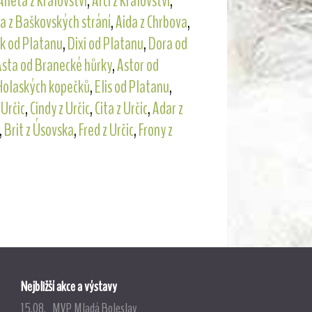
Aneta z Království
,
Arčí z Království
,
a z Baškovských strání
,
Aida z Chrbova
,
k od Platanu
,
Dixi od Platanu
,
Dora od
Asta od Branecké hůrky
,
Astor od
 Holaských kopečků
,
Elis od Platanu
,
 Určic
,
Cindy z Určic
,
Cita z Určic
,
Adar z
,
Brit z Úsovska
,
Fred z Určic
,
Frony z
Nejbližší akce a výstavy
15.08. MVP Mladá Boleslav