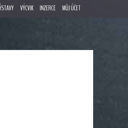
ÝSTAVY
VÝCVIK
INZERCE
MŮJ ÚČET