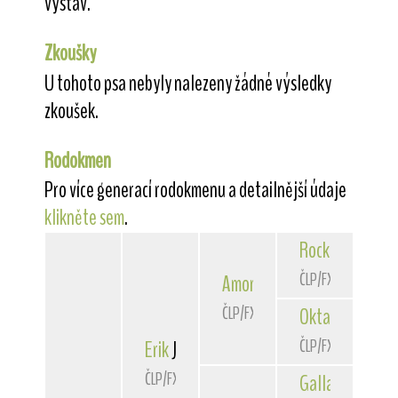
výstav.
Zkoušky
U tohoto psa nebyly nalezeny žádné výsledky
zkoušek.
Rodokmen
Pro více generací rodokmenu a detailnější údaje
klikněte sem
.
Rocky
von der 
ČLP/FXH/24363
Amor
z Kojeckého dvora
ČLP/FXH/24967
Oktavia
vom Lä
ČLP/FXH/23513
Erik
Javor-Haná
ČLP/FXH/28366
Gallant
Diaman