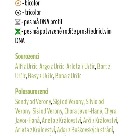
- bicolor
- tricolor
- pes má DNA profil
- pes má potvrzené rodiče prostřednictvím
DNA
Sourozenci
Alfi z Určic
,
Argo z Určic
,
Arleta z Určic
,
Bárt z
Určic
,
Besy z Určic
,
Bona z Určic
Polosourozenci
Sendy od Verony
,
Sigi od Verony
,
Silvio od
Verony
,
Sisi od Verony
,
Chora Javor-Haná
,
Chyra
Javor-Haná
,
Aneta z Království
,
Arčí z Království
,
Arleta z Království
,
Adar z Baškovských strání
,