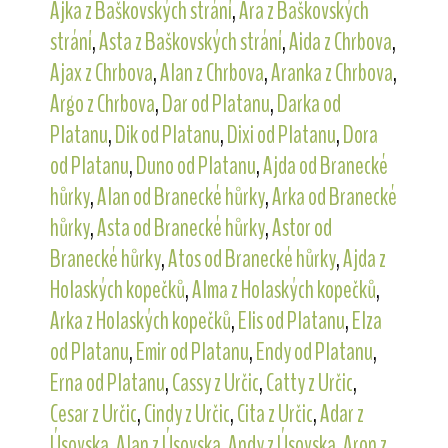
Ajka z Baškovských strání
,
Ara z Baškovských
strání
,
Asta z Baškovských strání
,
Aida z Chrbova
,
Ajax z Chrbova
,
Alan z Chrbova
,
Aranka z Chrbova
,
Argo z Chrbova
,
Dar od Platanu
,
Darka od
Platanu
,
Dik od Platanu
,
Dixi od Platanu
,
Dora
od Platanu
,
Duno od Platanu
,
Ajda od Branecké
hůrky
,
Alan od Branecké hůrky
,
Arka od Branecké
hůrky
,
Asta od Branecké hůrky
,
Astor od
Branecké hůrky
,
Atos od Branecké hůrky
,
Ajda z
Holaských kopečků
,
Alma z Holaských kopečků
,
Arka z Holaských kopečků
,
Elis od Platanu
,
Elza
od Platanu
,
Emir od Platanu
,
Endy od Platanu
,
Erna od Platanu
,
Cassy z Určic
,
Catty z Určic
,
Cesar z Určic
,
Cindy z Určic
,
Cita z Určic
,
Adar z
Úsovska
,
Alan z Úsovska
,
Andy z Úsovska
,
Aron z