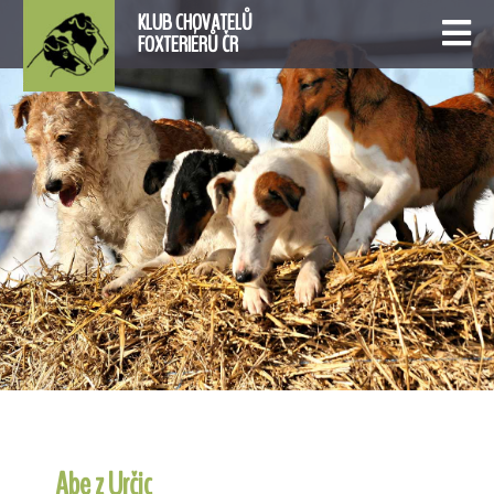
KLUB CHOVATELŮ
FOXTERIÉRŮ ČR
Abe z Určic