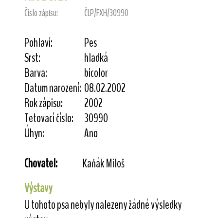
Číslo zápisu:
ČLP/FXH/30990
Pohlaví:
Pes
Srst:
hladká
Barva:
bicolor
Datum narození:
08.02.2002
Rok zápisu:
2002
Tetovací číslo:
30990
Úhyn:
Ano
Chovatel:
Kaňák Miloš
Výstavy
U tohoto psa nebyly nalezeny žádné výsledky