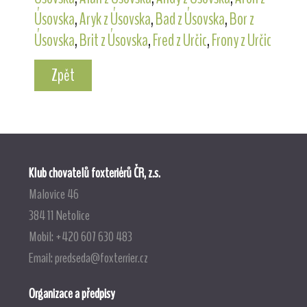
Úsovska
,
Aryk z Úsovska
,
Bad z Úsovska
,
Bor z
Úsovska
,
Brit z Úsovska
,
Fred z Určic
,
Frony z Určic
Zpět
Klub chovatelů foxteriérů ČR, z.s.
Malovice 46
384 11 Netolice
Mobil: +420 607 630 483
Email:
predseda@foxterrier.cz
Organizace a předpisy