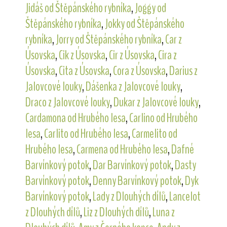
Jidáš od Štěpánského rybníka
,
Joggy od
Štěpánského rybníka
,
Jokky od Štěpánského
rybníka
,
Jorry od Štěpánského rybníka
,
Car z
Úsovska
,
Cik z Úsovska
,
Cir z Úsovska
,
Cira z
Úsovska
,
Cita z Úsovska
,
Cora z Úsovska
,
Darius z
Jalovcové louky
,
Dášenka z Jalovcové louky
,
Draco z Jalovcové louky
,
Dukar z Jalovcové louky
,
Cardamona od Hrubého lesa
,
Carlino od Hrubého
lesa
,
Carlito od Hrubého lesa
,
Carmelito od
Hrubého lesa
,
Carmena od Hrubého lesa
,
Dafné
Barvínkový potok
,
Dar Barvínkový potok
,
Dasty
Barvínkový potok
,
Denny Barvínkový potok
,
Dyk
Barvínkový potok
,
Lady z Dlouhých dílů
,
Lancelot
z Dlouhých dílů
,
Liz z Dlouhých dílů
,
Luna z