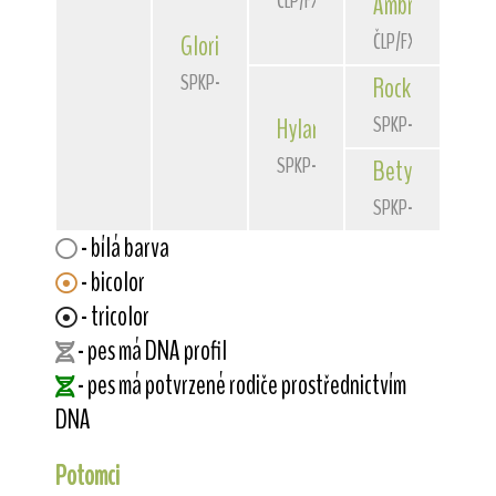
ČLP/FXH/31439
Ambra
Owl Opt
ČLP/FXH/29513
Gloria
Hurikán Slovakia
SPKP-2366
Rocky
Hurikán
SPKP-2066
Hylary
Hurikán Slovakia
SPKP-2148
Bety
Rábrec
SPKP-2104
- bílá barva
- bicolor
- tricolor
- pes má DNA profil
- pes má potvrzené rodiče prostřednictvím
DNA
Potomci