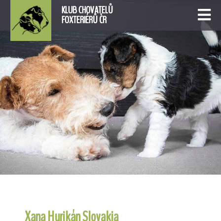
KLUB CHOVATELŮ
FOXTERIÉRŮ ČR
Xana Hurikán Slovakia