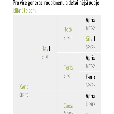
Pro více generací rodokmenu a detailnější údaje
klikněte sem
.
Agria
Kohinoor
MET-2687
Rocky
Hurikán
SPKP-2066
Silvi
Izbica
SPKP-1959
Ray
Hurikán Slovakia
SPKP-2403
Agria
Kohinoor
MET-2687
Terka
Hurikán
SPKP-2069
Fanta z Jazveči
SPKP-2006
Xana
Hurikán Slovakia
ČLP/FXH/36922
Agria
Intermez
ČLP/FXH/30994
Caesar
Super Pride