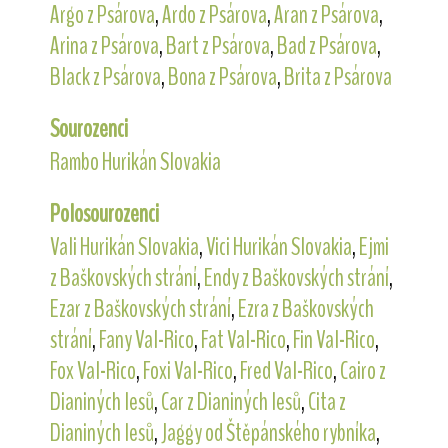
Argo z Psárova
,
Ardo z Psárova
,
Aran z Psárova
,
Arina z Psárova
,
Bart z Psárova
,
Bad z Psárova
,
Black z Psárova
,
Bona z Psárova
,
Brita z Psárova
Sourozenci
Rambo Hurikán Slovakia
Polosourozenci
Vali Hurikán Slovakia
,
Vici Hurikán Slovakia
,
Ejmi
z Baškovských strání
,
Endy z Baškovských strání
,
Ezar z Baškovských strání
,
Ezra z Baškovských
strání
,
Fany Val-Rico
,
Fat Val-Rico
,
Fin Val-Rico
,
Fox Val-Rico
,
Foxi Val-Rico
,
Fred Val-Rico
,
Cairo z
Dianiných lesů
,
Car z Dianiných lesů
,
Cita z
Dianiných lesů
,
Jaggy od Štěpánského rybníka
,