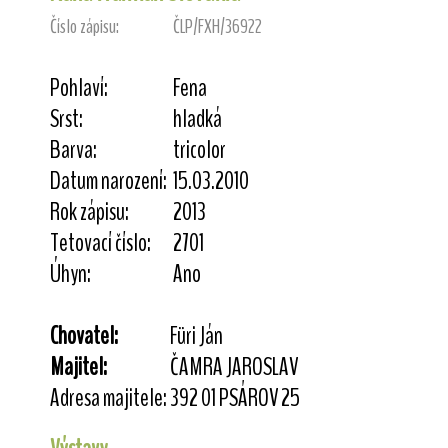
Číslo zápisu:
ČLP/FXH/36922
Pohlaví:
Fena
Srst:
hladká
Barva:
tricolor
Datum narození:
15.03.2010
Rok zápisu:
2013
Tetovací číslo:
2701
Úhyn:
Ano
Chovatel:
Füri Ján
Majitel:
ČAMRA JAROSLAV
Adresa majitele:
392 01 PSÁROV 25