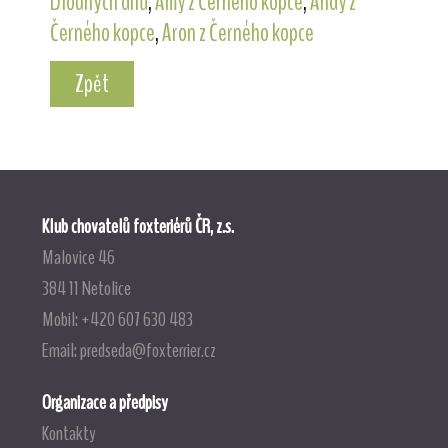
Dlouhých dílů
,
Amy z Černého kopce
,
Andy z
Černého kopce
,
Aron z Černého kopce
Zpět
Klub chovatelů foxteriérů ČR, z.s.
Malovice 46
384 11 Netolice
Mobil: +420 607 630 483
Email:
predseda@foxterrier.cz
Organizace a předpisy
Kontakty