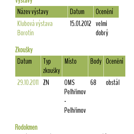
Výstavy
Název výstavy
Datum
Ocenění
Klubová výstava
15.01.2012
velmi
Borotín
dobrý
Zkoušky
Datum
Typ
Místo
Body
Ocenění
zkoušky
29.10.2011
ZN
OMS
68
obstál
Pelhřimov
-
Pelhřimov
Rodokmen