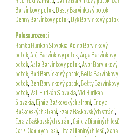
Rico
,
Foxi Val-Rico
,
Dafné Barvínkový potok
,
Dar
Barvínkový potok
,
Dasty Barvínkový potok
,
Denny Barvínkový potok
,
Dyk Barvínkový potok
Polosourozenci
Rambo Hurikán Slovakia
,
Adina Barvínkový
potok
,
Arči Barvínkový potok
,
Arga Barvínkový
potok
,
Asta Barvínkový potok
,
Avar Barvínkový
potok
,
Bad Barvínkový potok
,
Bella Barvínkový
potok
,
Ben Barvínkový potok
,
Betty Barvínkový
potok
,
Vali Hurikán Slovakia
,
Vici Hurikán
Slovakia
,
Ejmi z Baškovských strání
,
Endy z
Baškovských strání
,
Ezar z Baškovských strání
,
Ezra z Baškovských strání
,
Cairo z Dianiných lesů
,
Car z Dianiných lesů
,
Cita z Dianiných lesů
,
Xana