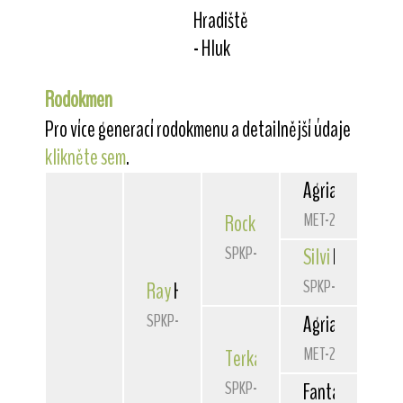
Hradiště
- Hluk
Rodokmen
Pro více generací rodokmenu a detailnější údaje
klikněte sem
.
Agria
Kohinoor
MET-2687
Rocky
Hurikán
SPKP-2066
Silvi
Izbica
SPKP-1959
Ray
Hurikán Slovakia
SPKP-2403
Agria
Kohinoor
MET-2687
Terka
Hurikán
SPKP-2069
Fanta z Jazveči