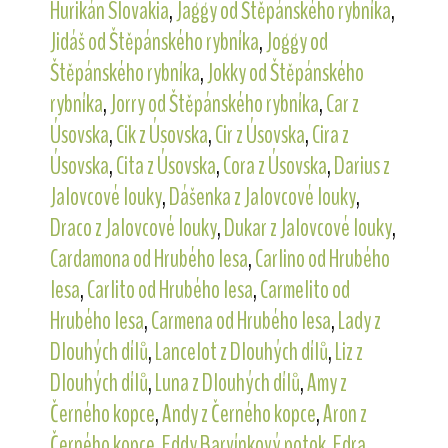
Hurikán Slovakia
,
Jaggy od Štěpánského rybníka
,
Jidáš od Štěpánského rybníka
,
Joggy od
Štěpánského rybníka
,
Jokky od Štěpánského
rybníka
,
Jorry od Štěpánského rybníka
,
Car z
Úsovska
,
Cik z Úsovska
,
Cir z Úsovska
,
Cira z
Úsovska
,
Cita z Úsovska
,
Cora z Úsovska
,
Darius z
Jalovcové louky
,
Dášenka z Jalovcové louky
,
Draco z Jalovcové louky
,
Dukar z Jalovcové louky
,
Cardamona od Hrubého lesa
,
Carlino od Hrubého
lesa
,
Carlito od Hrubého lesa
,
Carmelito od
Hrubého lesa
,
Carmena od Hrubého lesa
,
Lady z
Dlouhých dílů
,
Lancelot z Dlouhých dílů
,
Liz z
Dlouhých dílů
,
Luna z Dlouhých dílů
,
Amy z
Černého kopce
,
Andy z Černého kopce
,
Aron z
Černého kopce
,
Eddy Barvínkový potok
,
Edra