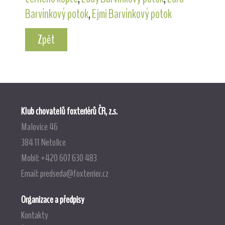
Barvínkový potok
,
Ejmi Barvínkový potok
Zpět
Klub chovatelů foxteriérů ČR, z.s.
Malovice 46
384 11 Netolice
Mobil: +420 607 630 483
Email:
predseda@foxterrier.cz
Organizace a předpisy
Kontakty