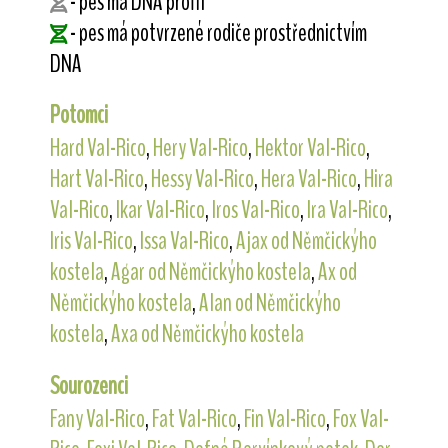
- pes má DNA profil
- pes má potvrzené rodiče prostřednictvím
DNA
Potomci
Hard Val-Rico
,
Hery Val-Rico
,
Hektor Val-Rico
,
Hart Val-Rico
,
Hessy Val-Rico
,
Hera Val-Rico
,
Hira
Val-Rico
,
Ikar Val-Rico
,
Iros Val-Rico
,
Ira Val-Rico
,
Iris Val-Rico
,
Issa Val-Rico
,
Ajax od Němčickýho
kostela
,
Agar od Němčickýho kostela
,
Ax od
Němčickýho kostela
,
Alan od Němčickýho
kostela
,
Axa od Němčickýho kostela
Sourozenci
Fany Val-Rico
,
Fat Val-Rico
,
Fin Val-Rico
,
Fox Val-