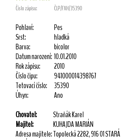
Číslo zápisu:
ČLP/FXH/35390
Pohlaví:
Pes
Srst:
hladká
Barva:
bicolor
Datum narození:
10.01.2010
Rok zápisu:
2010
Číslo čipu:
941000014398767
Tetovací číslo:
35390
Úhyn:
Ano
Chovatel:
Straňák Karel
Majitel:
KUHAJDA MARIÁN
Adresa majitele:
Topolecká 2282, 916 01 STARÁ