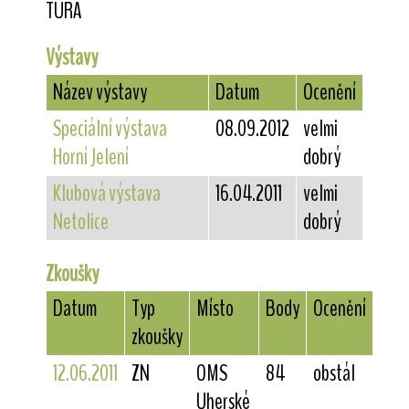
TURÁ
Výstavy
Název výstavy
Datum
Ocenění
Speciální výstava
08.09.2012
velmi
Horní Jelení
dobrý
Klubová výstava
16.04.2011
velmi
Netolice
dobrý
Zkoušky
Datum
Typ
Místo
Body
Ocenění
zkoušky
12.06.2011
ZN
OMS
84
obstál
Uherské