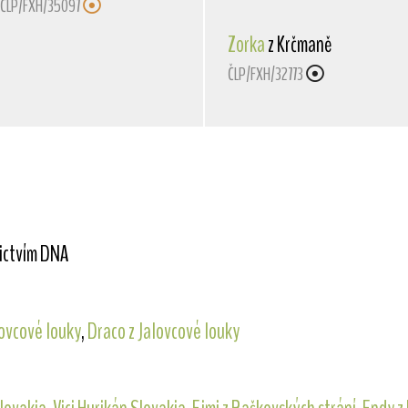
ČLP/FXH/35097
Zorka
z Krčmaně
ČLP/FXH/32773
nictvím DNA
ovcové louky
,
Draco z Jalovcové louky