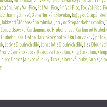
Slovakia
,
Vici Hurikán Slovakia
,
Ejmi z Baškovských strání
,
Endy z
 strání
,
Fany Val-Rico
,
Fat Val-Rico
,
Fin Val-Rico
,
Fox Val-Rico
,
Fo
ta z Dianiných lesů
,
Xana Hurikán Slovakia
,
Jaggy od Štěpánskéh
,
Jokky od Štěpánského rybníka
,
Jorry od Štěpánského rybníka
,
,
Cora z Úsovska
,
Cardamona od Hrubého lesa
,
Carlino od Hrubéh
 Hrubého lesa
,
Dafné Barvínkový potok
,
Dar Barvínkový potok
,
ok
,
Lady z Dlouhých dílů
,
Lancelot z Dlouhých dílů
,
Liz z Dlouhých
Aron z Černého kopce
,
Kasiopea Tuskulum
,
King Tuskulum
,
Kleop
 louky
,
Endy z Jalovcové louky
,
Era z Jalovcové louky
,
Fara z Jalo
y