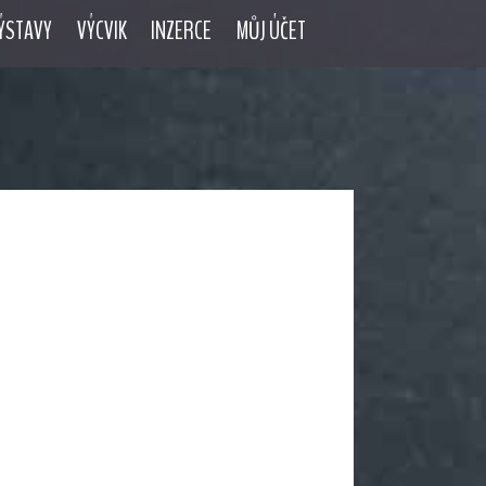
ÝSTAVY
VÝCVIK
INZERCE
MŮJ ÚČET