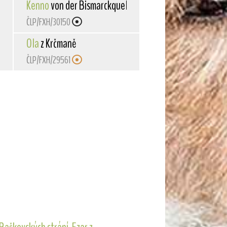
Kenno
von der Bismarckquelle
ČLP/FXH/30150
Ola
z Krčmaně
ČLP/FXH/29561