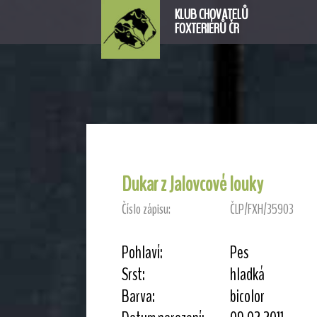
KLUB CHOVATELŮ
FOXTERIÉRŮ ČR
Dukar z Jalovcové louky
Číslo zápisu:
ČLP/FXH/35903
Pohlaví:
Pes
Srst:
hladká
Barva:
bicolor