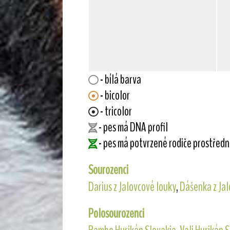
- bílá barva
- bicolor
- tricolor
- pes má DNA profil
- pes má potvrzené rodiče prostřed
Sourozenci
Darius z Jalovcové louky
,
Dášenka z Jal
Polosourozenci