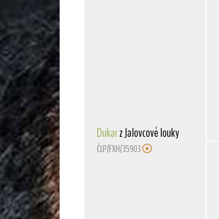
Dukar
z Jalovcové louky
ČLP/FXH/35903