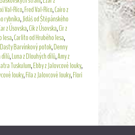
 Baškovských strání
,
Ezar z
xi Val-Rico
,
Fred Val-Rico
,
Cairo z
o rybníka
,
Jidáš od Štěpánského
Car z Úsovska
,
Cik z Úsovska
,
Cir z
o lesa
,
Carlito od Hrubého lesa
,
Dasty Barvínkový potok
,
Denny
 dílů
,
Luna z Dlouhých dílů
,
Amy z
atra Tuskulum
,
Ebby z Jalovcové louky
,
vcové louky
,
Fila z Jalovcové louky
,
Flori