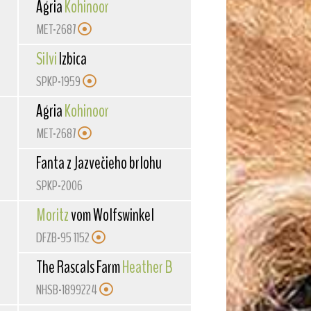
Agria
Kohinoor
MET-2687
Silvi
Izbica
SPKP-1959
Agria
Kohinoor
MET-2687
Fanta z Jazvečieho brlohu
SPKP-2006
Moritz
vom Wolfswinkel
DFZB-95 1152
The Rascals Farm
Heather Belle
NHSB-1899224