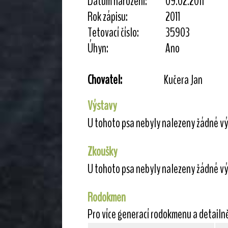
Datum narození:
09.02.2011
Rok zápisu:
2011
Tetovací číslo:
35903
Úhyn:
Ano
Chovatel:
Kučera Jan
Výstavy
U tohoto psa nebyly nalezeny žádné vý
Zkoušky
U tohoto psa nebyly nalezeny žádné vý
Rodokmen
Pro více generací rodokmenu a detailn