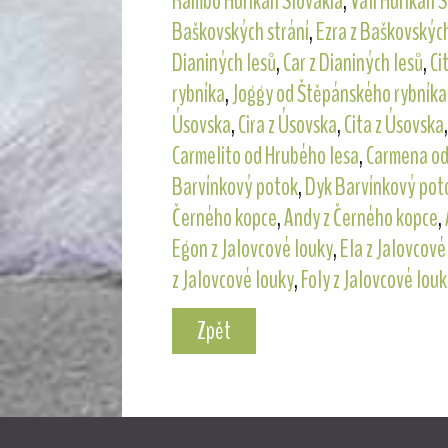
Rambo Hurikán Slovakia
,
Vali Hurikán 
Baškovských strání
,
Ezra z Baškovských
Dianiných lesů
,
Car z Dianiných lesů
,
Ci
rybníka
,
Joggy od Štěpánského rybníka
Úsovska
,
Cira z Úsovska
,
Cita z Úsovska
Carmelito od Hrubého lesa
,
Carmena od
Barvínkový potok
,
Dyk Barvínkový pot
Černého kopce
,
Andy z Černého kopce
,
Egon z Jalovcové louky
,
Ela z Jalovcové
z Jalovcové louky
,
Foly z Jalovcové louk
Zpět