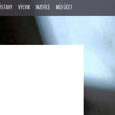
ÝSTAVY
VÝCVIK
INZERCE
MŮJ ÚČET