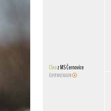
Clea
z MS Černovice
ČLP/FXH/36028