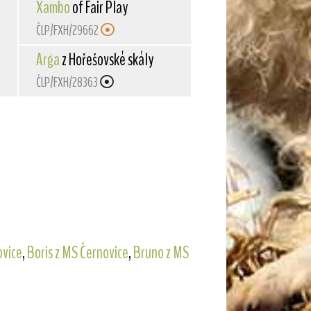
Xambo
of Fair Play
ČLP/FXH/29662
Arga
z Hořešovské skály
ČLP/FXH/28363
ovice
,
Boris z MS Černovice
,
Bruno z MS