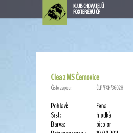
KLUB CHOVATELŮ
FOXTERIÉRŮ ČR
Clea z MS Černovice
Číslo zápisu:
ČLP/FXH/36028
Pohlaví:
Fena
Srst:
hladká
Barva:
bicolor