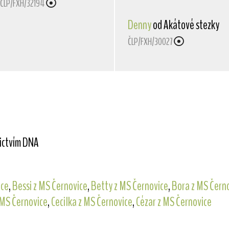
ČLP/FXH/32194
Denny
od Akátové stezky
ČLP/FXH/30027
nictvím DNA
ice
,
Bessi z MS Černovice
,
Betty z MS Černovice
,
Bora z MS Čern
 MS Černovice
,
Cecilka z MS Černovice
,
Cézar z MS Černovice