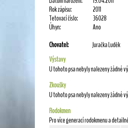
Datum narození:
19.04.2011
Rok zápisu:
2011
Tetovací číslo:
36028
Úhyn:
Ano
Chovatel:
Juračka Luděk
Výstavy
U tohoto psa nebyly nalezeny žádné vý
Zkoušky
U tohoto psa nebyly nalezeny žádné vý
Rodokmen
Pro více generací rodokmenu a detailn