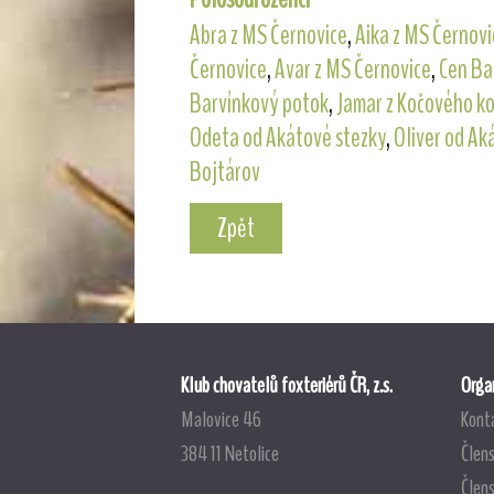
Abra z MS Černovice
,
Aika z MS Černovi
Černovice
,
Avar z MS Černovice
,
Cen Ba
Barvínkový potok
,
Jamar z Kočového k
Odeta od Akátové stezky
,
Oliver od Ak
Bojtárov
Zpět
Klub chovatelů foxteriérů ČR, z.s.
Organ
Malovice 46
Kont
384 11 Netolice
Člens
Člen