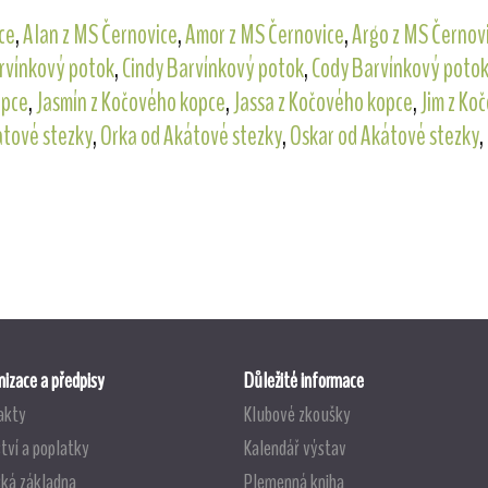
ce
,
Alan z MS Černovice
,
Amor z MS Černovice
,
Argo z MS Černov
rvínkový potok
,
Cindy Barvínkový potok
,
Cody Barvínkový poto
opce
,
Jasmín z Kočového kopce
,
Jassa z Kočového kopce
,
Jim z Ko
átové stezky
,
Orka od Akátové stezky
,
Oskar od Akátové stezky
,
izace a předpisy
Důležité informace
akty
Klubové zkoušky
tví a poplatky
Kalendář výstav
ská základna
Plemenná kniha