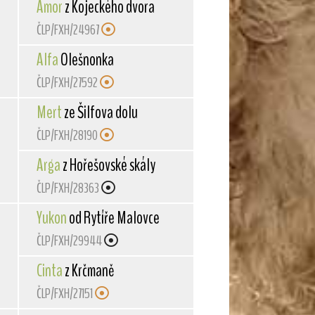
Amor
z Kojeckého dvora
ČLP/FXH/24967
Alfa
Olešnonka
ČLP/FXH/27592
Mert
ze Šilfova dolu
ČLP/FXH/28190
Arga
z Hořešovské skály
ČLP/FXH/28363
Yukon
od Rytíře Malovce
ČLP/FXH/29944
Cinta
z Krčmaně
ČLP/FXH/27151