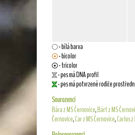
- bílá barva
- bicolor
- tricolor
- pes má DNA profil
- pes má potvrzené rodiče prostřed
Sourozenci
Bára z MS Černovice
,
Bárt z MS Černov
Černovice
,
Car z MS Černovice
,
Carlos z
Polosourozenci