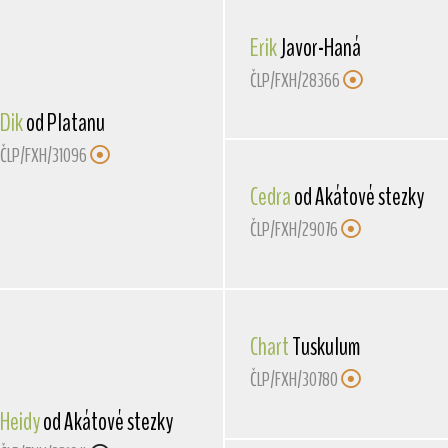
Erik
Javor-Haná
ČLP/FXH/28366
Dik
od Platanu
ČLP/FXH/31096
Cedra
od Akátové stezky
ČLP/FXH/29076
Chart
Tuskulum
ČLP/FXH/30780
Heidy
od Akátové stezky