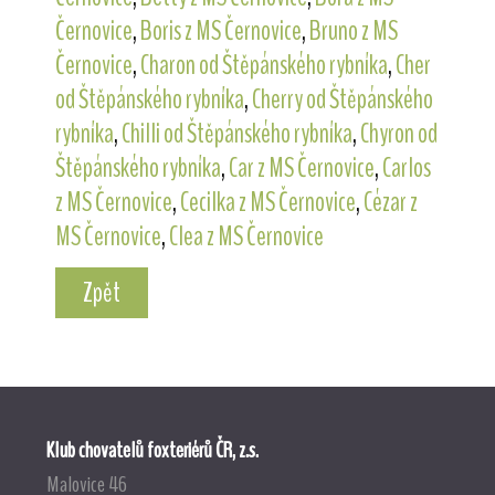
Černovice
,
Boris z MS Černovice
,
Bruno z MS
Černovice
,
Charon od Štěpánského rybníka
,
Cher
od Štěpánského rybníka
,
Cherry od Štěpánského
rybníka
,
Chilli od Štěpánského rybníka
,
Chyron od
Štěpánského rybníka
,
Car z MS Černovice
,
Carlos
z MS Černovice
,
Cecilka z MS Černovice
,
Cézar z
MS Černovice
,
Clea z MS Černovice
Zpět
Klub chovatelů foxteriérů ČR, z.s.
Malovice 46