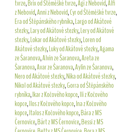
tvrze
,
Brix od Štěměšké tvrze
,
Agi z Nebovid
,
Alfi
z Nebovid
,
Anni z Nebovid
,
Cyr od Štěměšké tvrze
,
Era od Štěpánského rybníka
,
Largo od Akátové
stezky
,
Lary od Akátové stezky
,
Lery od Akátové
stezky
,
Lokar od Akátové stezky
,
Loren od
Akátové stezky
,
Luky od Akátové stezky
,
Agama
ze Šaranova
,
Alvin ze Šaranova
,
Areta ze
Šaranova
,
Avar ze Šaranova
,
Aylin ze Šaranova
,
Nero od Akátové stezky
,
Nika od Akátové stezky
,
Nikol od Akátové stezky
,
Gorra od Štěpánského
rybníka
,
Ikar z Kočového kopce
,
Ili z Kočového
kopce
,
Ilos z Kočového kopce
,
Ina z Kočového
kopce
,
Italos z Kočového kopce
,
Bára z MS
Černovice
,
Bárt z MS Černovice
,
Bessi z MS
Černovice
,
Betty z MS Černovice
,
Bora z MS