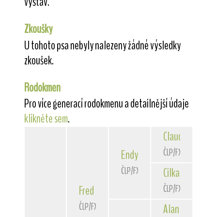
výstav.
Zkoušky
U tohoto psa nebyly nalezeny žádné výsledky
zkoušek.
Rodokmen
Pro více generací rodokmenu a detailnější údaje
klikněte sem
.
Claudius
Olza
ČLP/FXH/26730
Endy
z Děkanu
ČLP/FXH/27650
Cilka
z Děkanu
ČLP/FXH/26347
Fred
od Akátové stezky
ČLP/FXH/31284
Alan
ze Stráňky