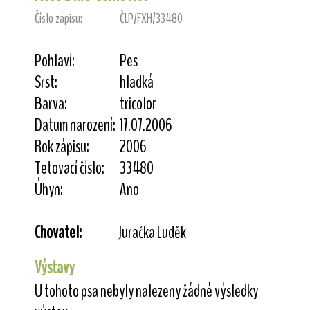
Číslo zápisu:
ČLP/FXH/33480
Pohlaví:
Pes
Srst:
hladká
Barva:
tricolor
Datum narození:
17.07.2006
Rok zápisu:
2006
Tetovací číslo:
33480
Úhyn:
Ano
Chovatel:
Juračka Luděk
Výstavy
U tohoto psa nebyly nalezeny žádné výsledky