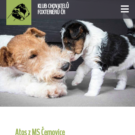
KLUB CHOVATELŮ
FOXTERIÉRŮ ČR
Atos z MS Černovice