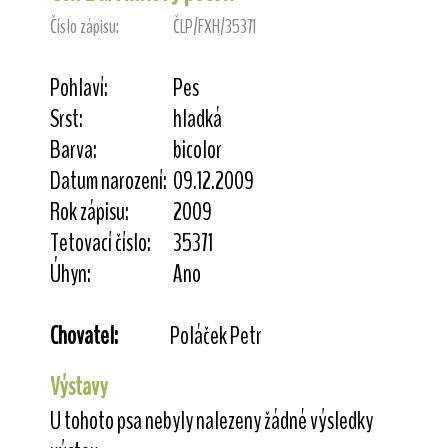
Číslo zápisu:
ČLP/FXH/35371
Pohlaví:
Pes
Srst:
hladká
Barva:
bicolor
Datum narození:
09.12.2009
Rok zápisu:
2009
Tetovací číslo:
35371
Úhyn:
Ano
Chovatel:
Poláček Petr
Výstavy
U tohoto psa nebyly nalezeny žádné výsledky