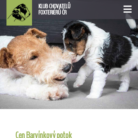
KLUB CHOVATELŮ
FOXTERIÉRŮ ČR
Cen Barvínkový potok