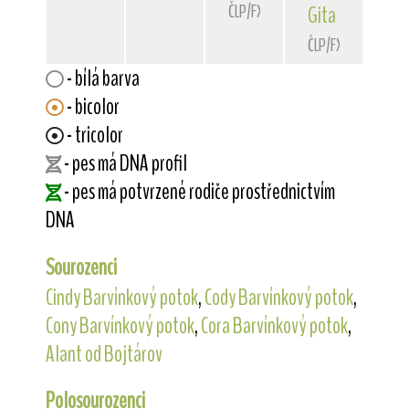
ČLP/FXH/33179
Gita
z Dlouhých
ČLP/FXH/31786
- bílá barva
- bicolor
- tricolor
- pes má DNA profil
- pes má potvrzené rodiče prostřednictvím
DNA
Sourozenci
Cindy Barvínkový potok
,
Cody Barvínkový potok
,
Cony Barvínkový potok
,
Cora Barvínkový potok
,
Alant od Bojtárov
Polosourozenci