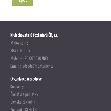
Klub chovatelů foxteriérů ČR, z.s.
Malovice 46
384 11 Netolice
Mobil: +420 607 630 483
Email:
predseda@foxterrier.cz
Organizace a předpisy
Kontakty
Členství a poplatky
Členská základna
Zpravodaj KCHF ČR