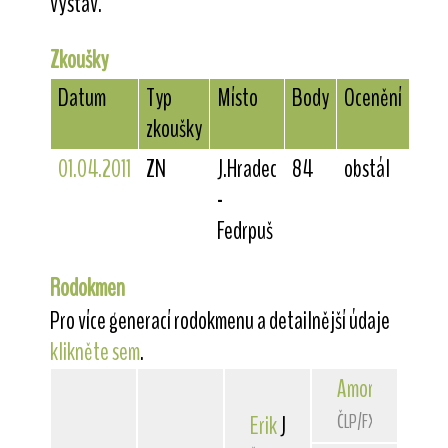
výstav.
Zkoušky
Datum
Typ
Místo
Body
Ocenění
zkoušky
01.04.2011
ZN
J.Hradec
84
obstál
-
Fedrpuš
Rodokmen
Pro více generací rodokmenu a detailnější údaje
klikněte sem
.
Amor
z Kojecké
ČLP/FXH/24967
Erik
Javor-Haná