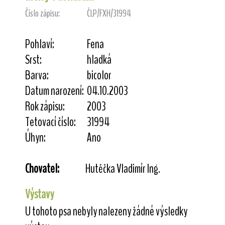
Číslo zápisu:
ČLP/FXH/31994
Pohlaví:
Fena
Srst:
hladká
Barva:
bicolor
Datum narození:
04.10.2003
Rok zápisu:
2003
Tetovací číslo:
31994
Úhyn:
Ano
Chovatel:
Hutěčka Vladimír Ing.
Výstavy
U tohoto psa nebyly nalezeny žádné výsledky