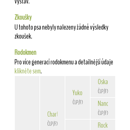
výstav.
Zkoušky
U tohoto psa nebyly nalezeny žádné výsledky
zkoušek.
Rodokmen
Pro více generací rodokmenu a detailnější údaje
klikněte sem
.
Oskar
de la Ros
ČLP/FXH/28007
Yukon
od Rytíře Malovce
ČLP/FXH/29944
Nancy
du Bois 
ČLP/FXH/28922
Chart
Tuskulum
ČLP/FXH/30780
Rocky
von der 