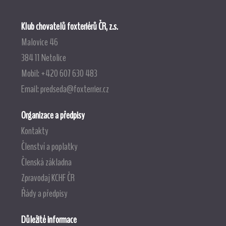
Klub chovatelů foxteriérů ČR, z.s.
Malovice 46
384 11 Netolice
Mobil: +420 607 630 483
Email:
predseda@foxterrier.cz
Organizace a předpisy
Kontakty
Členství a poplatky
Členská základna
Zpravodaj KCHF ČR
Řády a předpisy
Důležité informace