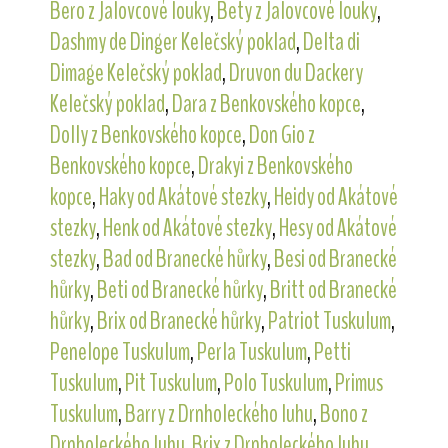
Bero z Jalovcové louky
,
Bety z Jalovcové louky
,
Dashmy de Dinger Kelečský poklad
,
Delta di
Dimage Kelečský poklad
,
Druvon du Dackery
Kelečský poklad
,
Dara z Benkovského kopce
,
Dolly z Benkovského kopce
,
Don Gio z
Benkovského kopce
,
Drakyi z Benkovského
kopce
,
Haky od Akátové stezky
,
Heidy od Akátové
stezky
,
Henk od Akátové stezky
,
Hesy od Akátové
stezky
,
Bad od Branecké hůrky
,
Besi od Branecké
hůrky
,
Beti od Branecké hůrky
,
Britt od Branecké
hůrky
,
Brix od Branecké hůrky
,
Patriot Tuskulum
,
Penelope Tuskulum
,
Perla Tuskulum
,
Petti
Tuskulum
,
Pit Tuskulum
,
Polo Tuskulum
,
Primus
Tuskulum
,
Barry z Drnholeckého luhu
,
Bono z
Drnholeckého luhu
,
Brix z Drnholeckého luhu
,