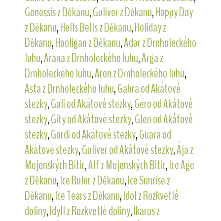
Genessis z Děkanu
,
Guliver z Děkanu
,
Happy Day
z Děkanu
,
Hells Bells z Děkanu
,
Holiday z
Děkanu
,
Hooligan z Děkanu
,
Adar z Drnholeckého
luhu
,
Arana z Drnholeckého luhu
,
Arga z
Drnholeckého luhu
,
Aron z Drnholeckého luhu
,
Asta z Drnholeckého luhu
,
Gabra od Akátové
stezky
,
Gali od Akátové stezky
,
Gero od Akátové
stezky
,
Gity od Akátové stezky
,
Glen od Akátové
stezky
,
Gordi od Akátové stezky
,
Guara od
Akátové stezky
,
Guliver od Akátové stezky
,
Ája z
Mojenských Bitic
,
Alf z Mojenských Bitic
,
Ice Age
z Děkanu
,
Ice Ruler z Děkanu
,
Ice Sunrise z
Děkanu
,
Ice Tears z Děkanu
,
Idol z Rozkvetlé
doliny
,
Idyll z Rozkvetlé doliny
,
Ikarus z