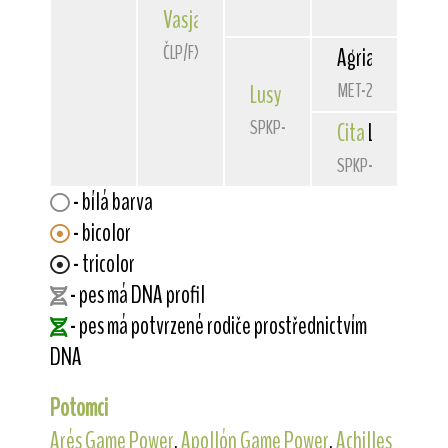
Vasja
Lemart
ČLP/FXH/28952
Agria
Kohinoor
MET-2687
Lusy
Lemart
SPKP-2025
Cita
Lemart
SPKP-1981
- bílá barva
- bicolor
- tricolor
- pes má DNA profil
- pes má potvrzené rodiče prostřednictvím
DNA
Potomci
Arés Game Power
,
Apollón Game Power
,
Achilles