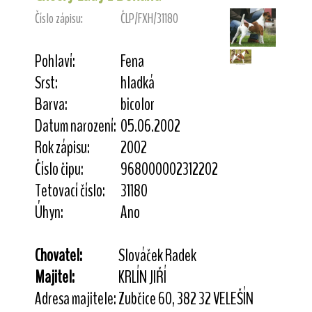
Číslo zápisu:
ČLP/FXH/31180
Pohlaví:
Fena
Srst:
hladká
Barva:
bicolor
Datum narození:
05.06.2002
Rok zápisu:
2002
Číslo čipu:
968000002312202
Tetovací číslo:
31180
Úhyn:
Ano
Chovatel:
Slováček Radek
Majitel:
KRLÍN JIŘÍ
Adresa majitele:
Zubčice 60, 382 32 VELEŠÍN