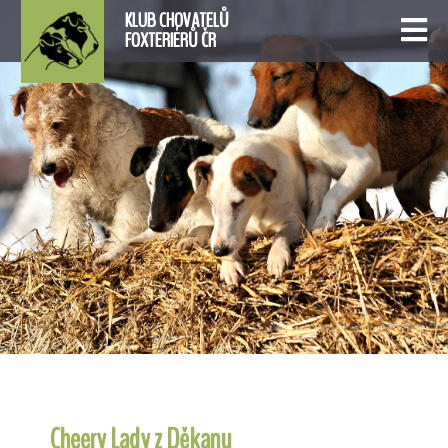
KLUB CHOVATELŮ
FOXTERIÉRŮ ČR
Cheery Lady z Děkanu