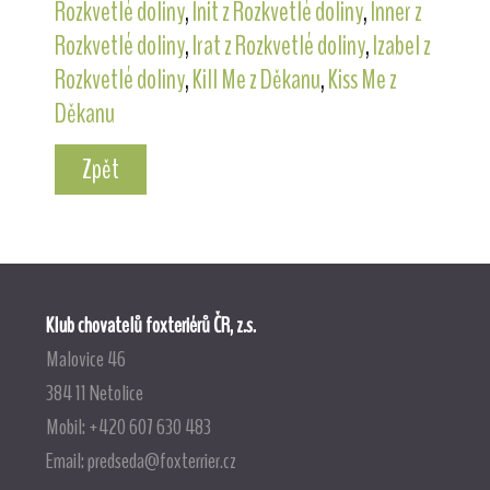
Rozkvetlé doliny
,
Init z Rozkvetlé doliny
,
Inner z
Rozkvetlé doliny
,
Irat z Rozkvetlé doliny
,
Izabel z
Rozkvetlé doliny
,
Kill Me z Děkanu
,
Kiss Me z
Děkanu
Zpět
Klub chovatelů foxteriérů ČR, z.s.
Malovice 46
384 11 Netolice
Mobil: +420 607 630 483
Email:
predseda@foxterrier.cz