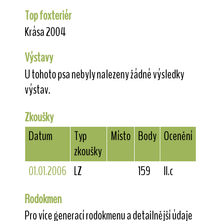
Top foxteriér
Krása 2004
Výstavy
U tohoto psa nebyly nalezeny žádné výsledky
výstav.
Zkoušky
Datum
Typ
Místo
Body
Ocenění
zkoušky
01.01.2006
LZ
159
II.c
Rodokmen
Pro více generací rodokmenu a detailnější údaje