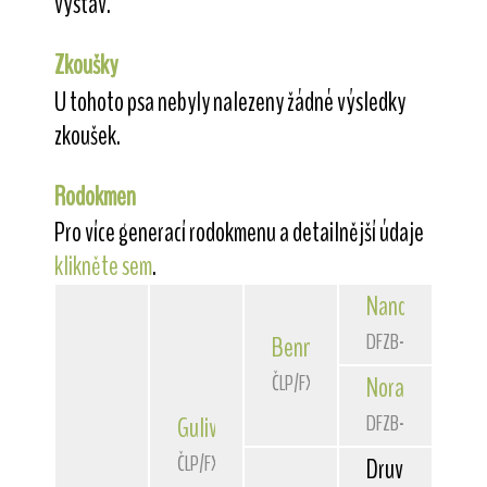
výstav.
Zkoušky
U tohoto psa nebyly nalezeny žádné výsledky
zkoušek.
Rodokmen
Pro více generací rodokmenu a detailnější údaje
klikněte sem
.
Nando
vom Silv
DFZB-92 1394
Benny
vom Jemchen
ČLP/FXH/29377
Nora
vom Jemc
DFZB-87 0116
Guliver
z Děkanu
ČLP/FXH/29701
Druvon
The Min