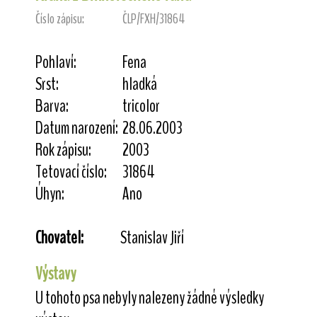
Číslo zápisu:
ČLP/FXH/31864
Pohlaví:
Fena
Srst:
hladká
Barva:
tricolor
Datum narození:
28.06.2003
Rok zápisu:
2003
Tetovací číslo:
31864
Úhyn:
Ano
Chovatel:
Stanislav Jiří
Výstavy
U tohoto psa nebyly nalezeny žádné výsledky