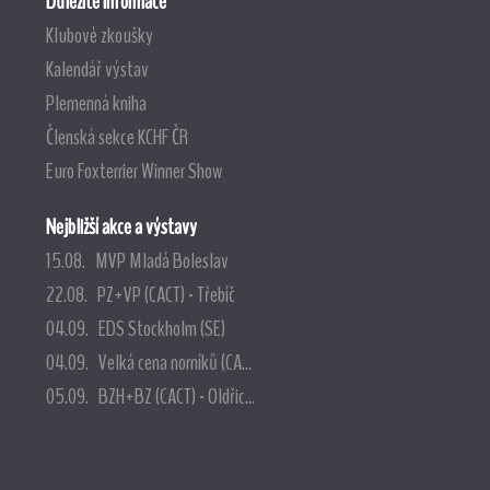
Důležité informace
Klubové zkoušky
Kalendář výstav
Plemenná kniha
Členská sekce KCHF ČR
Euro Foxterrier Winner Show
Nejbližší akce a výstavy
15.08. MVP Mladá Boleslav
22.08. PZ+VP (CACT) - Třebíč
04.09. EDS Stockholm (SE)
04.09. Velká cena norníků (CA...
05.09. BZH+BZ (CACT) - Oldřic...