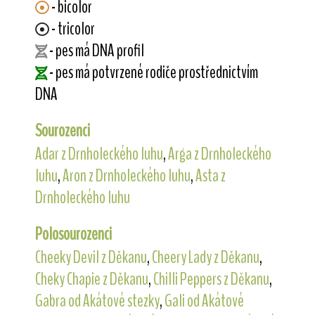
- bicolor
- tricolor
- pes má DNA profil
- pes má potvrzené rodiče prostřednictvím
DNA
Sourozenci
Adar z Drnholeckého luhu
,
Arga z Drnholeckého
luhu
,
Aron z Drnholeckého luhu
,
Asta z
Drnholeckého luhu
Polosourozenci
Cheeky Devil z Děkanu
,
Cheery Lady z Děkanu
,
Cheky Chapie z Děkanu
,
Chilli Peppers z Děkanu
,
Gabra od Akátové stezky
,
Gali od Akátové