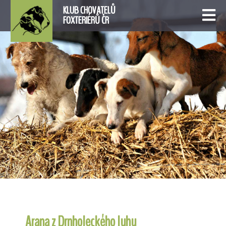
KLUB CHOVATELŮ
FOXTERIÉRŮ ČR
Arana z Drnholeckého luhu