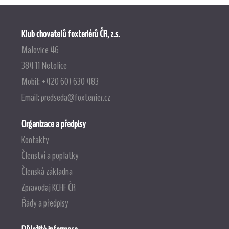
Klub chovatelů foxteriérů ČR, z.s.
Malovice 46
384 11 Netolice
Mobil: +420 607 630 483
Email:
predseda@foxterrier.cz
Organizace a předpisy
Kontakty
Členství a poplatky
Členská základna
Zpravodaj KCHF ČR
Řády a předpisy