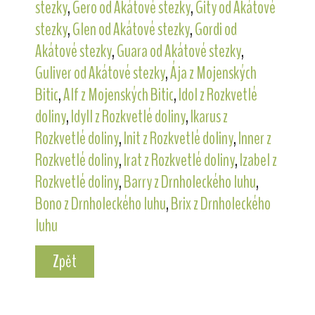
stezky
,
Gero od Akátové stezky
,
Gity od Akátové
stezky
,
Glen od Akátové stezky
,
Gordi od
Akátové stezky
,
Guara od Akátové stezky
,
Guliver od Akátové stezky
,
Ája z Mojenských
Bitic
,
Alf z Mojenských Bitic
,
Idol z Rozkvetlé
doliny
,
Idyll z Rozkvetlé doliny
,
Ikarus z
Rozkvetlé doliny
,
Init z Rozkvetlé doliny
,
Inner z
Rozkvetlé doliny
,
Irat z Rozkvetlé doliny
,
Izabel z
Rozkvetlé doliny
,
Barry z Drnholeckého luhu
,
Bono z Drnholeckého luhu
,
Brix z Drnholeckého
luhu
Zpět