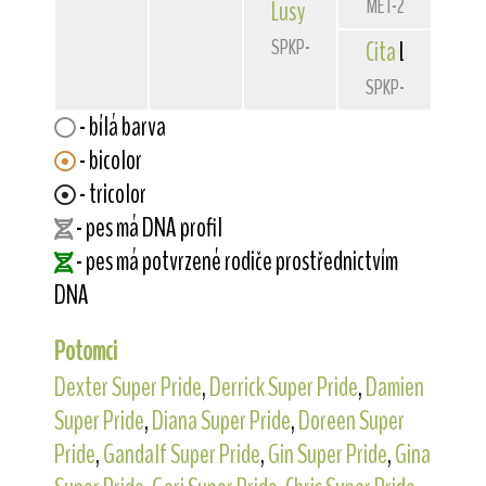
MET-2687
Lusy
Lemart
SPKP-2025
Cita
Lemart
SPKP-1981
- bílá barva
- bicolor
- tricolor
- pes má DNA profil
- pes má potvrzené rodiče prostřednictvím
DNA
Potomci
Dexter Super Pride
,
Derrick Super Pride
,
Damien
Super Pride
,
Diana Super Pride
,
Doreen Super
Pride
,
Gandalf Super Pride
,
Gin Super Pride
,
Gina