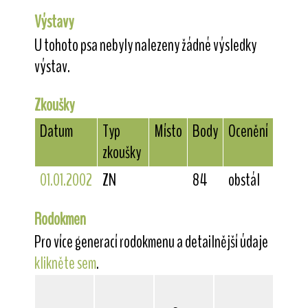
Výstavy
U tohoto psa nebyly nalezeny žádné výsledky
výstav.
Zkoušky
Datum
Typ
Místo
Body
Ocenění
zkoušky
01.01.2002
ZN
84
obstál
Rodokmen
Pro více generací rodokmenu a detailnější údaje
klikněte sem
.