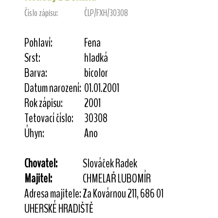
Číslo zápisu:
ČLP/FXH/30308
Pohlaví:
Fena
Srst:
hladká
Barva:
bicolor
Datum narození:
01.01.2001
Rok zápisu:
2001
Tetovací číslo:
30308
Úhyn:
Ano
Chovatel:
Slováček Radek
Majitel:
CHMELAŘ LUBOMÍR
Adresa majitele:
Za Kovárnou 211, 686 01
UHERSKÉ HRADIŠTĚ