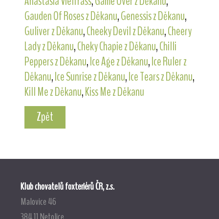
Anastasia Vielfrass
,
Game Over z Děkanu
,
Gauden Of Roses z Děkanu
,
Genessis z Děkanu
,
Guliver z Děkanu
,
Cheeky Devil z Děkanu
,
Cheery
Lady z Děkanu
,
Cheky Chapie z Děkanu
,
Chilli
Peppers z Děkanu
,
Ice Age z Děkanu
,
Ice Ruler z
Děkanu
,
Ice Sunrise z Děkanu
,
Ice Tears z Děkanu
,
Kill Me z Děkanu
,
Kiss Me z Děkanu
Zpět
Klub chovatelů foxteriérů ČR, z.s.
Malovice 46
384 11 Netolice