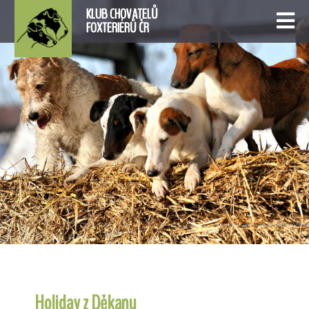
KLUB CHOVATELŮ
FOXTERIÉRŮ ČR
Holiday z Děkanu