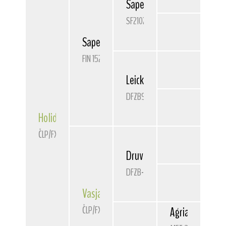
Sapelars
Qualified
SF21027/93
Sapelars
Lancelot
FIN 15202/97
Leicka v.d. Bismarckquelle
DFZB931485
Holiday
z Děkanu
ČLP/FXH/30308
Druvon
The Minster
DFZB-94 1069
Vasja
Lemart
ČLP/FXH/28952
Agria
Kohinoor