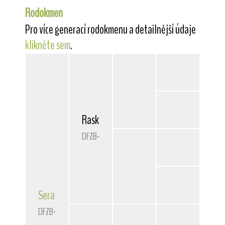
Rodokmen
Pro více generací rodokmenu a detailnější údaje
klikněte sem
.
Rasko von der Bismarckquelle
DFZB-78 3088
Sera
von der Bismarckquelle
DFZB-81 3017