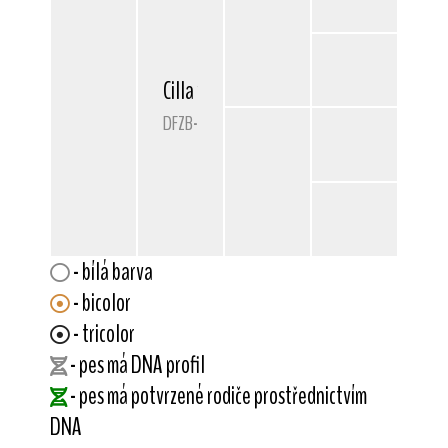
Cilla von der Bismarckquelle
DFZB-76 3143
- bílá barva
- bicolor
- tricolor
- pes má DNA profil
- pes má potvrzené rodiče prostřednictvím
DNA