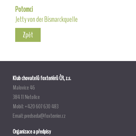
Potomci
Jetty von der Bismarckquelle
Zpět
Klub chovatelů foxteriérů ČR, z.s.
Malovice 46
384 11 Netolice
Mobil: +420 607 630 483
Email:
predseda@foxterrier.cz
Organizace a předpisy