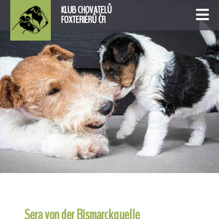
KLUB CHOVATELŮ
FOXTERIÉRŮ ČR
Sera von der Bismarckquelle