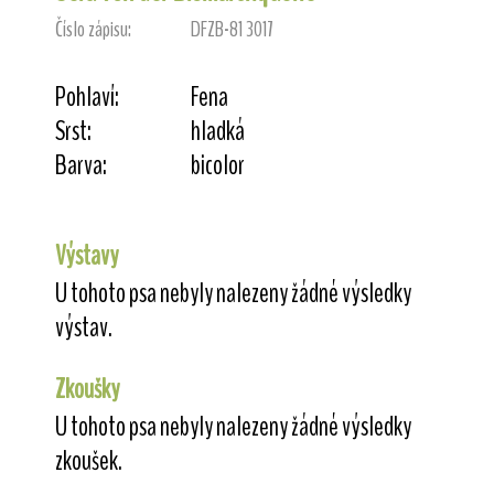
Číslo zápisu:
DFZB-81 3017
Pohlaví:
Fena
Srst:
hladká
Barva:
bicolor
Výstavy
U tohoto psa nebyly nalezeny žádné výsledky
výstav.
Zkoušky
U tohoto psa nebyly nalezeny žádné výsledky
zkoušek.