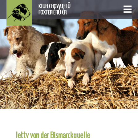
KLUB CHOVATELŮ
FOXTERIÉRŮ ČR
Jetty von der Bismarckquelle