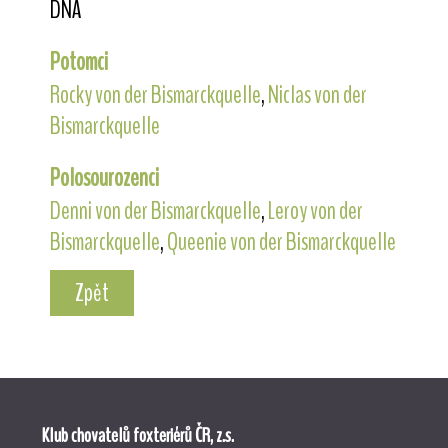
DNA
Potomci
Rocky von der Bismarckquelle
,
Niclas von der
Bismarckquelle
Polosourozenci
Denni von der Bismarckquelle
,
Leroy von der
Bismarckquelle
,
Queenie von der Bismarckquelle
Zpět
Klub chovatelů foxteriérů ČR, z.s.