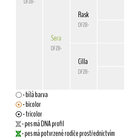
DFZB-82 3191
Rasko von der Bismarckquel
DFZB-78 3088
Sera
von der Bismarckquelle
DFZB-81 3017
Cilla von der Bismarckquell
DFZB-76 3143
- bílá barva
- bicolor
- tricolor
- pes má DNA profil
- pes má potvrzené rodiče prostřednictvím