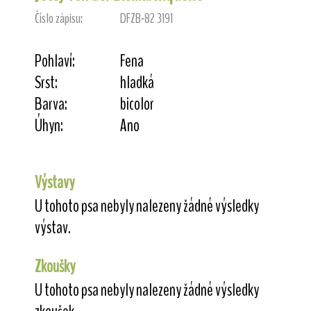
Číslo zápisu:
DFZB-82 3191
Pohlaví:
Fena
Srst:
hladká
Barva:
bicolor
Úhyn:
Ano
Výstavy
U tohoto psa nebyly nalezeny žádné výsledky
výstav.
Zkoušky
U tohoto psa nebyly nalezeny žádné výsledky