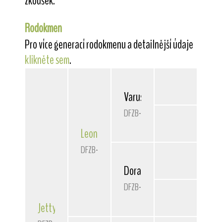
zkoušek.
Rodokmen
Pro více generací rodokmenu a detailnější údaje
klikněte sem
.
Varus von der Bismarckquel
DFZB-80 3135
Leon
von der Bismarckquelle
DFZB-81 3251
Dorade von der Bismarckqu
DFZB-80 3293
Jetty
von der Bismarckquelle