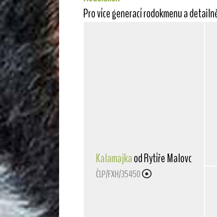
Pro více generací rodokmenu a detailn
Kalamajka
od Rytíře Malovce
ČLP/FXH/35450