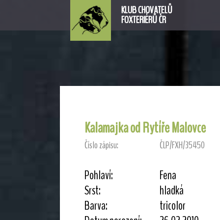
KLUB CHOVATELŮ
FOXTERIÉRŮ ČR
Kalamajka od Rytíře Malovce
Číslo zápisu:
ČLP/FXH/35450
Pohlaví:
Fena
Srst:
hladká
Barva:
tricolor