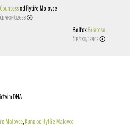
Countess
od Rytíře Malovce
ČLP/FXH/32628
Belfox
Briarose
ČLP/FXH/32402
nictvím DNA
íře Malovce
,
Kuno od Rytíře Malovce