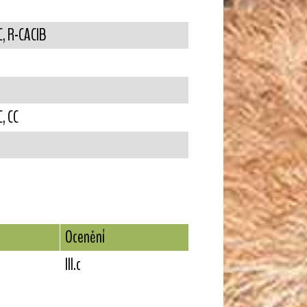
C, R-CACIB
, CC
Ocenění
III.c