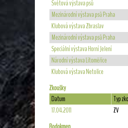
Světová výstava psů
Mezinárodní výstava psů Praha
Klubová výstava Zbraslav
Mezinárodní výstava psů Praha
Speciální výstava Horní Jelení
Národní výstava Litoměřice
Klubová výstava Netolice
Zkoušky
Datum
Typ zk
17.04.2011
ZV
Rodokmen