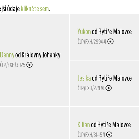
ější údaje
klikněte sem
.
Yukon
od Rytíře Malovce
ČLP/FXH/29944
Denny
od Královny Johanky
ČLP/FXH/31125
Jesika
od Rytíře Malovce
ČLP/FXH/27474
Kilián
od Rytíře Malovce
ČLP/FXH/31454