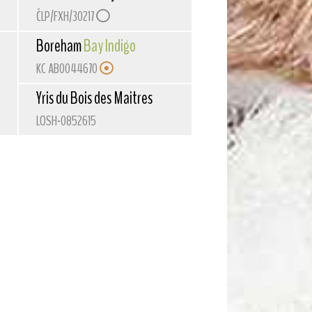
ČLP/FXH/30217
Boreham
Bay Indigo
KC AB0044670
Yris du Bois des Maitres
LOSH-0852615