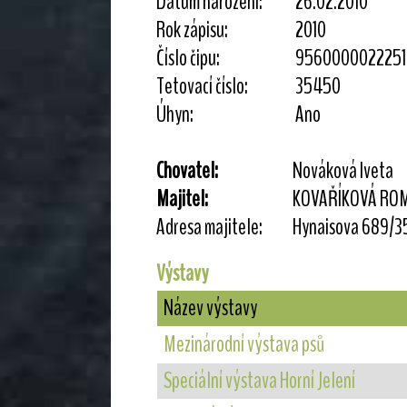
Datum narození:
26.02.2010
Rok zápisu:
2010
Číslo čipu:
956000002225
Tetovací číslo:
35450
Úhyn:
Ano
Chovatel:
Nováková Iveta
Majitel:
KOVAŘÍKOVÁ RO
Adresa majitele:
Hynaisova 689/3
Výstavy
Název výstavy
Mezinárodní výstava psů
Speciální výstava Horní Jelení