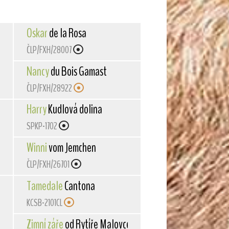
Oskar
de la Rosa
ČLP/FXH/28007
Nancy
du Bois Gamast
ČLP/FXH/28922
Harry
Kudlová dolina
SPKP-1702
Winni
vom Jemchen
ČLP/FXH/26701
Tamedale
Cantona
KCSB-2101CL
Zimní záře
od Rytíře Malovce