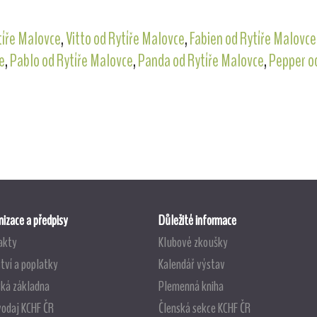
ytíře Malovce
,
Vitto od Rytíře Malovce
,
Fabien od Rytíře Malovce
e
,
Pablo od Rytíře Malovce
,
Panda od Rytíře Malovce
,
Pepper o
izace a předpisy
Důležité informace
akty
Klubové zkoušky
tví a poplatky
Kalendář výstav
ská základna
Plemenná kniha
vodaj KCHF ČR
Členská sekce KCHF ČR