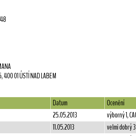
148
MANA
5, 400 01 ÚSTÍ NAD LABEM
Datum
Ocenění
25.05.2013
výborný 1, CA
11.05.2013
velmi dobrý 3