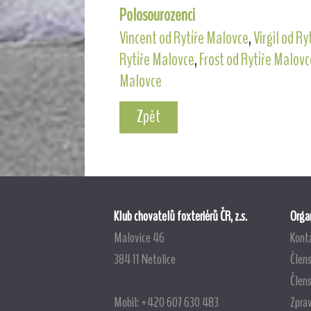
Polosourozenci
Vincent od Rytíře Malovce
,
Virgil od R
Rytíře Malovce
,
Frost od Rytíře Malovc
Malovce
Zpět
Klub chovatelů foxteriérů ČR, z.s.
Organ
Malovice 46
Kont
384 11 Netolice
Člens
Člen
Mobil: +420 607 630 483
Zpra