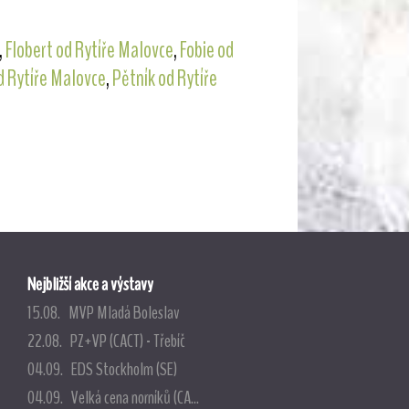
,
Flobert od Rytíře Malovce
,
Fobie od
d Rytíře Malovce
,
Pětník od Rytíře
Nejbližší akce a výstavy
15.08. MVP Mladá Boleslav
22.08. PZ+VP (CACT) - Třebíč
04.09. EDS Stockholm (SE)
04.09. Velká cena norníků (CA...