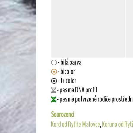
- bílá barva
- bicolor
- tricolor
- pes má DNA profil
- pes má potvrzené rodiče prostřed
Sourozenci
Kord od Rytíře Malovce
,
Koruna od Ryt