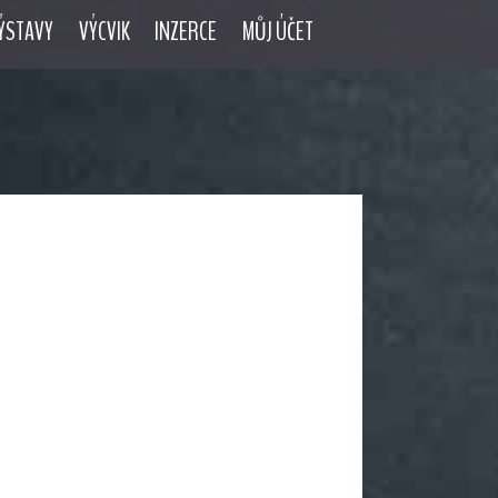
ÝSTAVY
VÝCVIK
INZERCE
MŮJ ÚČET