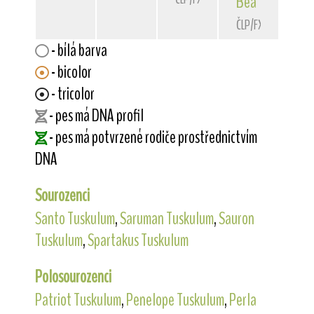
Bea
Tuskulum
ČLP/FXH/28664
- bílá barva
- bicolor
- tricolor
- pes má DNA profil
- pes má potvrzené rodiče prostřednictvím
DNA
Sourozenci
Santo Tuskulum
,
Saruman Tuskulum
,
Sauron
Tuskulum
,
Spartakus Tuskulum
Polosourozenci
Patriot Tuskulum
,
Penelope Tuskulum
,
Perla