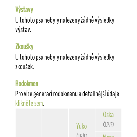
Výstavy
U tohoto psa nebyly nalezeny žádné výsledky
výstav.
Zkoušky
U tohoto psa nebyly nalezeny žádné výsledky
zkoušek.
Rodokmen
Pro více generací rodokmenu a detailnější údaje
klikněte sem
.
Oskar
de la Ros
ČLP/FXH/28007
Yukon
od Rytíře Malovce
ČLP/FXH/29944