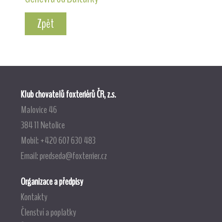
Zpět
Klub chovatelů foxteriérů ČR, z.s.
Malovice 46
384 11 Netolice
Mobil: +420 607 630 483
Email:
predseda@foxterrier.cz
Organizace a předpisy
Kontakty
Členství a poplatky