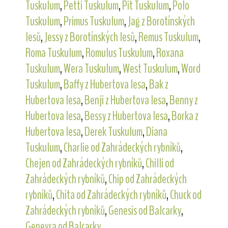
Tuskulum
,
Petti Tuskulum
,
Pit Tuskulum
,
Polo
Tuskulum
,
Primus Tuskulum
,
Jag z Borotínských
lesů
,
Jessy z Borotínských lesů
,
Remus Tuskulum
,
Roma Tuskulum
,
Romulus Tuskulum
,
Roxana
Tuskulum
,
Wera Tuskulum
,
West Tuskulum
,
Word
Tuskulum
,
Baffy z Hubertova lesa
,
Bak z
Hubertova lesa
,
Benji z Hubertova lesa
,
Benny z
Hubertova lesa
,
Bessy z Hubertova lesa
,
Borka z
Hubertova lesa
,
Derek Tuskulum
,
Diana
Tuskulum
,
Charlie od Zahrádeckých rybníků
,
Chejen od Zahrádeckých rybníků
,
Chilli od
Zahrádeckých rybníků
,
Chip od Zahrádeckých
rybníků
,
Chita od Zahrádeckých rybníků
,
Chuck od
Zahrádeckých rybníků
,
Genesis od Balcarky
,
Genevra od Balcarky