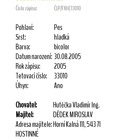
Číslo zápisu:
ČLP/FXH/33010
Pohlaví:
Pes
Srst:
hladká
Barva:
bicolor
Datum narození:
30.08.2005
Rok zápisu:
2005
Tetovací číslo:
33010
Úhyn:
Ano
Chovatel:
Hutěčka Vladimír Ing.
Majitel:
DĚDEK MIROSLAV
Adresa majitele:
Horní Kalná 111, 543 71
HOSTINNÉ