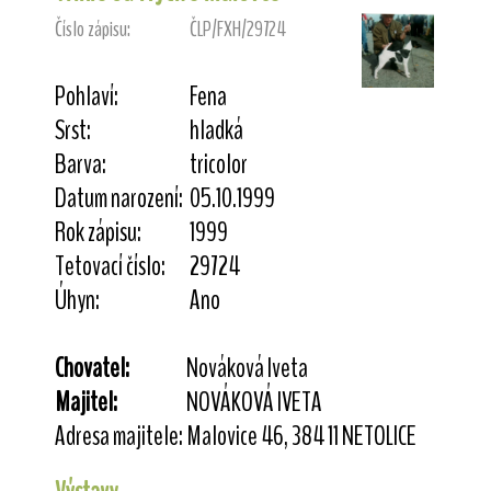
Číslo zápisu:
ČLP/FXH/29724
Pohlaví:
Fena
Srst:
hladká
Barva:
tricolor
Datum narození:
05.10.1999
Rok zápisu:
1999
Tetovací číslo:
29724
Úhyn:
Ano
Chovatel:
Nováková Iveta
Majitel:
NOVÁKOVÁ IVETA
Adresa majitele:
Malovice 46, 384 11 NETOLICE