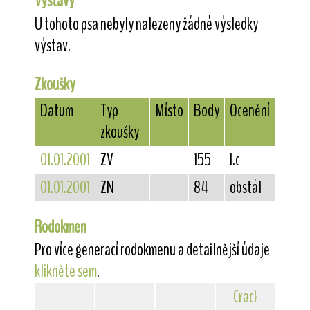
Výstavy
U tohoto psa nebyly nalezeny žádné výsledky
výstav.
Zkoušky
Datum
Typ
Místo
Body
Ocenění
zkoušky
01.01.2001
ZV
155
I.c
01.01.2001
ZN
84
obstál
Rodokmen
Pro více generací rodokmenu a detailnější údaje
klikněte sem
.
Crack
von der B