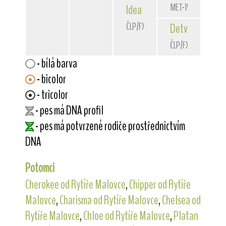
MET-1568/91
Idea
od Rytíře Malovce
ČLP/FXH/27386
Detva
Taxon
ČLP/FXH/24825
- bílá barva
- bicolor
- tricolor
- pes má DNA profil
- pes má potvrzené rodiče prostřednictvím
DNA
Potomci
Cherokee od Rytíře Malovce
,
Chipper od Rytíře
Malovce
,
Charisma od Rytíře Malovce
,
Chelsea od
Rytíře Malovce
,
Chloe od Rytíře Malovce
,
Platan