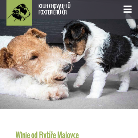
KLUB CHOVATELŮ
FOXTERIÉRŮ ČR
Winie od Rytíře Malovce