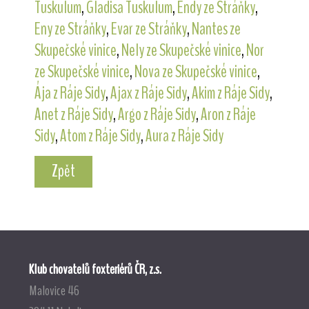
Tuskulum
,
Gladisa Tuskulum
,
Endy ze Stráňky
,
Eny ze Stráňky
,
Evar ze Stráňky
,
Nantes ze
Skupečské vinice
,
Nely ze Skupečské vinice
,
Nor
ze Skupečské vinice
,
Nova ze Skupečské vinice
,
Ája z Ráje Sidy
,
Ajax z Ráje Sidy
,
Akim z Ráje Sidy
,
Anet z Ráje Sidy
,
Argo z Ráje Sidy
,
Aron z Ráje
Sidy
,
Atom z Ráje Sidy
,
Aura z Ráje Sidy
Zpět
Klub chovatelů foxteriérů ČR, z.s.
Malovice 46