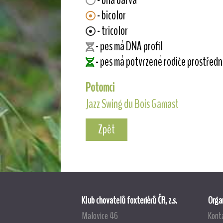
- bílá barva
- bicolor
- tricolor
- pes má DNA profil
- pes má potvrzené rodiče prostřed
Potomci
Jazz Swing du Bois Gamast
Zpět
Klub chovatelů foxteriérů ČR, z.s.
Organ
Malovice 46
Kont