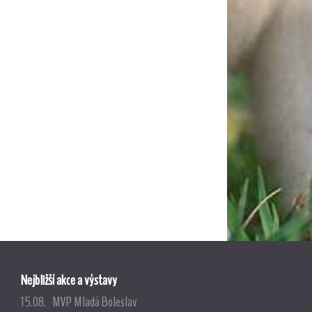
Nejbližší akce a výstavy
15.08. MVP Mladá Boleslav