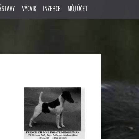
ÝSTAVY
VÝCVIK
INZERCE
MŮJ ÚČET