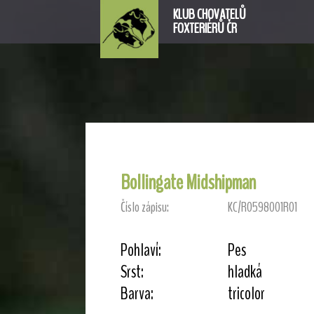
KLUB CHOVATELŮ
FOXTERIÉRŮ ČR
Bollingate Midshipman
Číslo zápisu:
KC/R0598001R01
Pohlaví:
Pes
Srst:
hladká
Barva:
tricolor