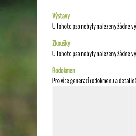
Výstavy
U tohoto psa nebyly nalezeny žádné vý
Zkoušky
U tohoto psa nebyly nalezeny žádné vý
Rodokmen
Pro více generací rodokmenu a detailn