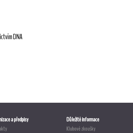
nictvím DNA
izace a předpisy
Důležité informace
akty
Klubové zkoušky