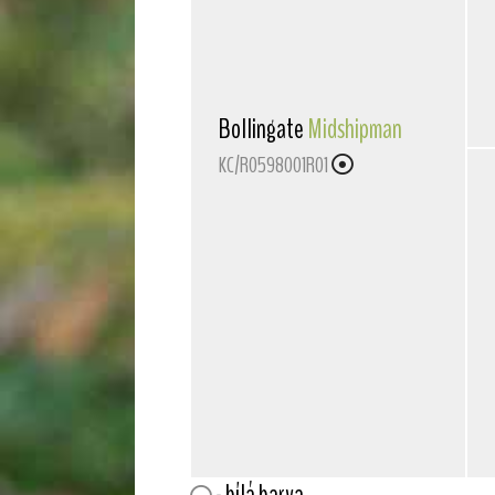
Bollingate
Midshipman
KC/R0598001R01