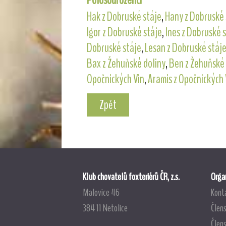
Hak z Dobruské stáje
,
Hany z Dobruské 
Igor z Dobruské stáje
,
Ines z Dobruské 
Dobruské stáje
,
Lesan z Dobruské stáj
Bax z Žehuňské doliny
,
Ben z Žehuňské 
Opočnických Vin
,
Aramis z Opočnických 
Zpět
Klub chovatelů foxteriérů ČR, z.s.
Organ
Malovice 46
Kont
384 11 Netolice
Člens
Člen