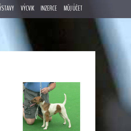
ÝSTAVY
VÝCVIK
INZERCE
MŮJ ÚČET