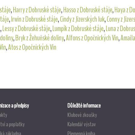
stáje
,
Harry z Dobruské stáje
,
Hasso z Dobruské stáje
,
Haya z Do
stáje
,
Irwin z Dobruské stáje
,
Cindy z Jizerských luk
,
Conny z Jizer
e
,
Lessy z Dobruské stáje
,
Lumpík z Dobruské stáje
,
Luna z Dobrus
doliny
,
Bryk z Žehuňské doliny
,
Alfons z Opočnických Vin
,
Amaila
Vin
,
Atos z Opočnických Vin
izace a předpisy
Důležité informace
akty
Klubové zkoušky
tví a poplatky
Kalendář výstav
ská základna
Plemenná kniha