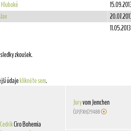
u Hluboké
15.09.201
slav
20.07.201
11.05.2013
sledky zkoušek.
ější údaje
klikněte sem
.
Jury
vom Jemchen
ČLP/FXH/29488
Cedrik
Ciro Bohemia