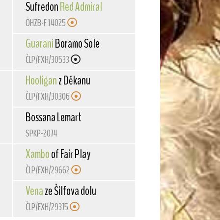
Sufredon
Red Admiral
ÖHZB-F 14025
Guarani
Boramo Sole
ČLP/FXH/30533
Hooligan
z Děkanu
ČLP/FXH/30306
Bossana Lemart
SPKP-2074
Xambo
of Fair Play
ČLP/FXH/29662
Vena
ze Šilfova dolu
ČLP/FXH/29375