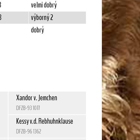
3
velmi dobrý
3
výborný 2
dobrý
Xandor v. Jemchen
DFZB-93 1077
Kessy v.d. Rebhuhnklause
DFZB-96 1362