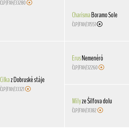
ČLP/FXH/33280
Charisma
Boramo Sole
ČLP/FXH/31551
Erus
Nemenéró
ČLP/FXH/32260
Cilka
z Dobruské stáje
ČLP/FXH/33321
Mily
ze Šilfova dolu
ČLP/FXH/31382