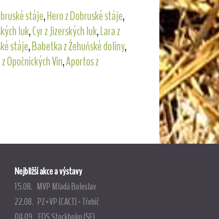
bruské stáje
,
Hero z Dobruské stáje
,
ských luk
,
Cyr z Jizerských luk
,
Lara z
ké stáje
,
Babetka z Žehuňské doliny
,
 z Opočnických Vin
,
Aportos z
Nejbližší akce a výstavy
15.08. MVP Mladá Boleslav
22.08. PZ+VP (CACT) - Třebíč
04.09. EDS Stockholm (SE)