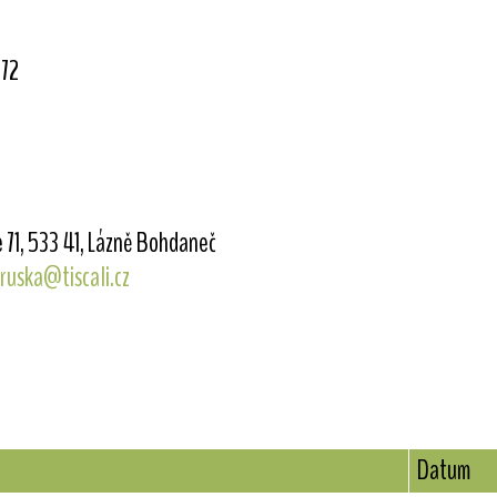
72
 71, 533 41, Lázně Bohdaneč
bruska@tiscali.cz
Datum