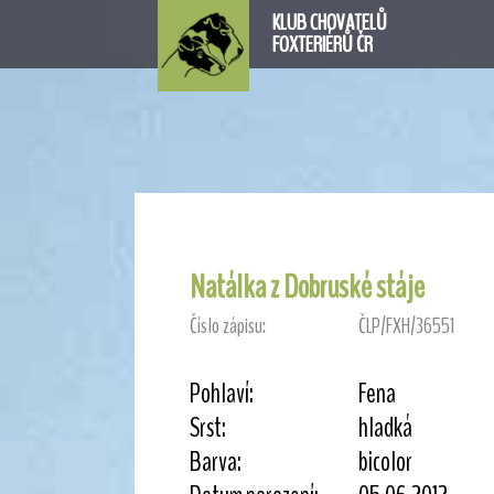
KLUB CHOVATELŮ
FOXTERIÉRŮ ČR
Natálka z Dobruské stáje
Číslo zápisu:
ČLP/FXH/36551
Pohlaví:
Fena
Srst:
hladká
Barva:
bicolor