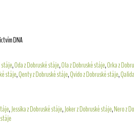
nictvím DNA
 stáje
,
Oda z Dobruské stáje
,
Ola z Dobruské stáje
,
Orka z Dobru
ké stáje
,
Qenty z Dobruské stáje
,
Qvido z Dobruské stáje
,
Qalida
stáje
,
Jessika z Dobruské stáje
,
Joker z Dobruské stáje
,
Nero z Do
 stáje