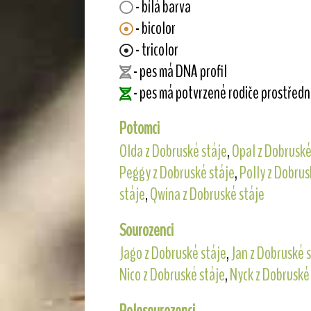
- bílá barva
- bicolor
- tricolor
- pes má DNA profil
- pes má potvrzené rodiče prostřed
Potomci
Olda z Dobruské stáje
,
Opal z Dobruské
Peggy z Dobruské stáje
,
Polly z Dobrus
stáje
,
Qwina z Dobruské stáje
Sourozenci
Jago z Dobruské stáje
,
Jan z Dobruské 
Nico z Dobruské stáje
,
Nyck z Dobruské
Polosourozenci