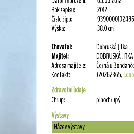
Datum narození:
05.06.2012
Rok zápisu:
2012
Číslo čipu:
9390000102486
Výška:
38.0 cm
Chovatel:
Dobruská Jitka
Majitel:
DOBRUSKÁ JITKA
Adresa majitele:
Černá u Bohdanče
Kontakt:
720262365,
j.do
Zdravotní údaje
Chrup:
plnochrupý
Výstavy
Název výstavy