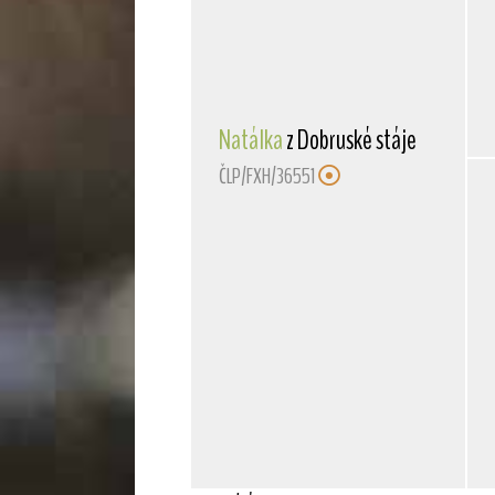
Natálka
z Dobruské stáje
ČLP/FXH/36551