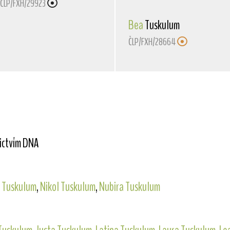
ČLP/FXH/29923
Bea
Tuskulum
ČLP/FXH/28664
nictvím DNA
 Tuskulum
,
Nikol Tuskulum
,
Nubira Tuskulum