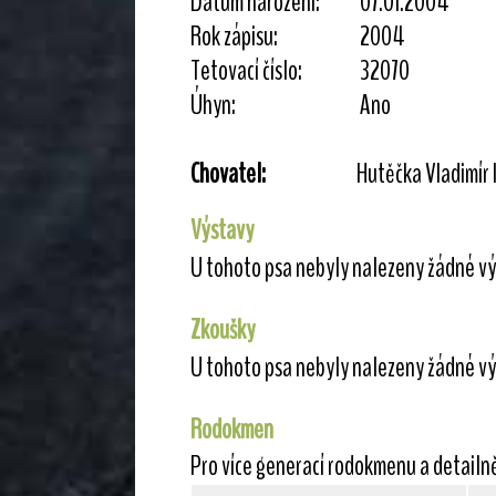
Datum narození:
07.01.2004
Rok zápisu:
2004
Tetovací číslo:
32070
Úhyn:
Ano
Chovatel:
Hutěčka Vladimír 
Výstavy
U tohoto psa nebyly nalezeny žádné vý
Zkoušky
U tohoto psa nebyly nalezeny žádné vý
Rodokmen
Pro více generací rodokmenu a detailn