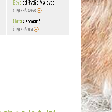
Bero
od Rytíře Malovce
ČLP/FXH/24958
Cinta
z Krčmaně
ČLP/FXH/27151