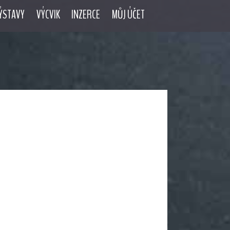
ÝSTAVY
VÝCVIK
INZERCE
MŮJ ÚČET