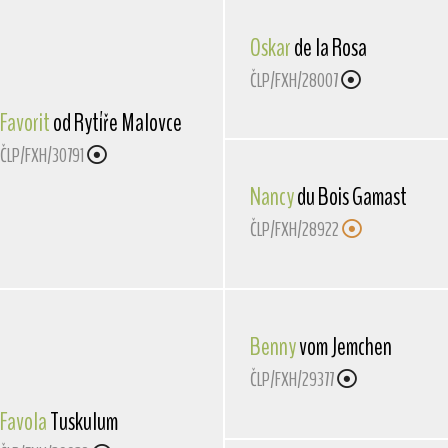
Oskar
de la Rosa
ČLP/FXH/28007
Favorit
od Rytíře Malovce
ČLP/FXH/30791
Nancy
du Bois Gamast
ČLP/FXH/28922
Benny
vom Jemchen
ČLP/FXH/29377
Favola
Tuskulum