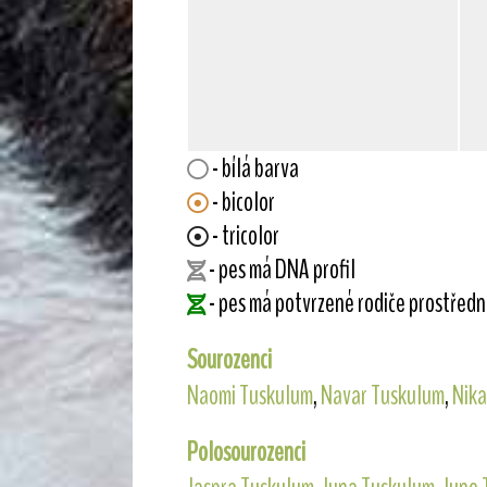
- bílá barva
- bicolor
- tricolor
- pes má DNA profil
- pes má potvrzené rodiče prostřed
Sourozenci
Naomi Tuskulum
,
Navar Tuskulum
,
Nika
Polosourozenci