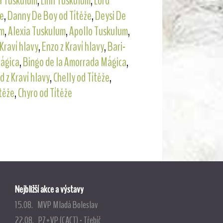
a Tuskulum
,
Linn Tuskulum
,
Lord
že
,
Danny De Boy od Títěže
,
Deysi De
um
,
Alexia Tuskulum
,
Apollo Tuskulum
,
 Kraví hlavy
,
Enzo z Kraví hlavy
,
Bari-
Mágica
,
Bingo de la Amorrada Mágica
,
d z Kraví hlavy
,
Chelly od Títěže
,
těže
,
Chyro od Títěže
Nejbližší akce a výstavy
15.08. MVP Mladá Boleslav
22.08. PZ+VP (CACT) - Třebíč