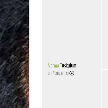
Norma
Tuskulum
ČLP/FXH/32070