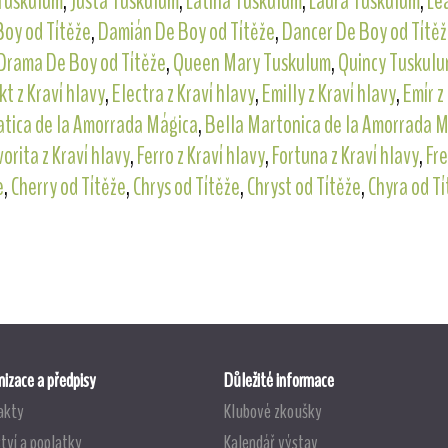
Tuskulum
,
Justa Tuskulum
,
Latina Tuskulum
,
Laura Tuskulum
,
Le
oy od Títěže
,
Damián De Boy od Títěže
,
Dancer De Boy od Títě
Drama De Boy od Títěže
,
Queen Mary Tuskulum
,
Quincy Tuskul
kt z Kraví hlavy
,
Electra z Kraví hlavy
,
Emilly z Kraví hlavy
,
Emír z
atica de la Amorrada Mágica
,
Bella Martonica de la Amorrada 
vorita z Kraví hlavy
,
Ferro z Kraví hlavy
,
Fortuna z Kraví hlavy
,
Fre
e
,
Cherry od Títěže
,
Chrys od Títěže
,
Chryst od Títěže
,
Chyra od Tí
izace a předpisy
Důležité informace
akty
Klubové zkoušky
tví a poplatky
Kalendář výstav