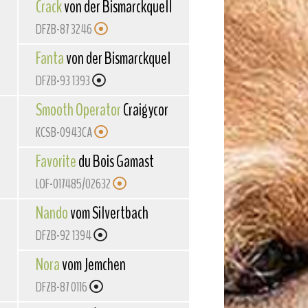
Crack
von der Bismarckquelle
DFZB-87 3246
Fanta
von der Bismarckquelle
DFZB-93 1393
Smooth Operator
Craigycor
KCSB-0943CA
Favorite
du Bois Gamast
LOF-017485/02632
Nando
vom Silvertbach
DFZB-92 1394
Nora
vom Jemchen
DFZB-87 0116