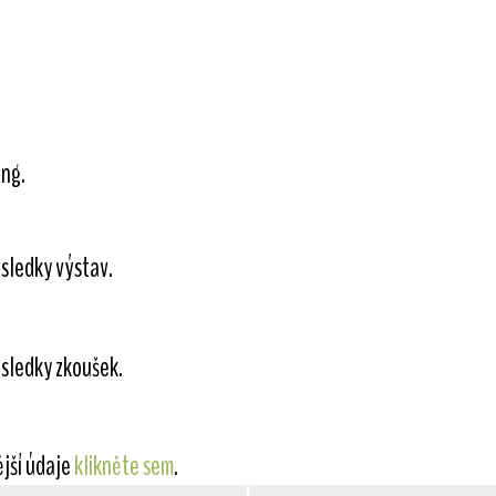
Ing.
sledky výstav.
sledky zkoušek.
ější údaje
klikněte sem
.