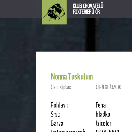
KLUB CHOVATELŮ
FOXTERIÉRŮ ČR
Norma Tuskulum
Číslo zápisu:
ČLP/FXH/32070
Pohlaví:
Fena
Srst:
hladká
Barva:
tricolor