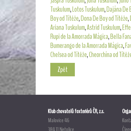
Jaspra Tuskulum
,
Juna Tuskulum
,
Juno 
Tuskulum
,
Lotos Tuskulum
,
Dajána De B
Boy od Títěže
,
Dona De Boy od Títěže
,
Ariana Tuskulum
,
Astrid Tuskulum
,
Effe
Rupi de la Amorrada Mágica
,
Bella Fan
Bumerango de la Amorrada Mágica
,
Fa
Chelsea od Títěže
,
Cheorchína od Títěž
Zpět
Klub chovatelů foxteriérů ČR, z.s.
Organ
Malovice 46
Kont
384 11 Netolice
Člens