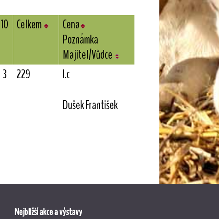
10
Celkem
Cena
Poznámka
Majitel/Vůdce
3
229
I.c
Dušek František
Nejbližší akce a výstavy