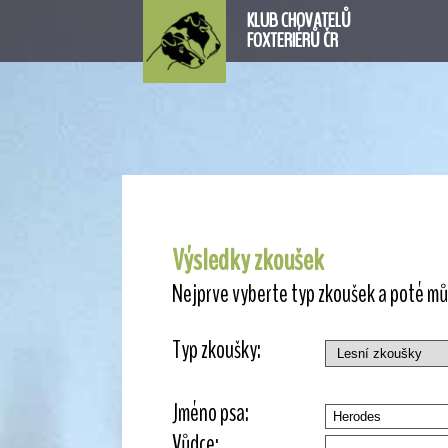
KLUB CHOVATELŮ
FOXTERIÉRŮ ČR
Výsledky zkoušek
Nejprve vyberte typ zkoušek a poté můž
Typ zkoušky:
Jméno psa:
Vůdce: