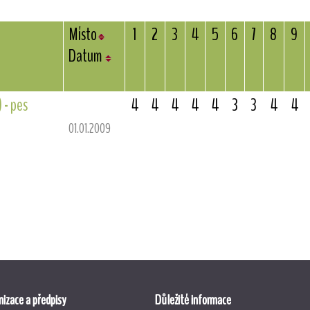
Místo
1
2
3
4
5
6
7
8
9
Datum
 - pes
4
4
4
4
4
3
3
4
4
01.01.2009
izace a předpisy
Důležité informace