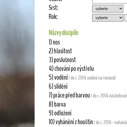
Srst:
Rok:
Názvy disciplín
1) nos
2) hlasitost
3) poslušnost
4) chování po výstřelu
5) vodění
( do r. 2014 vodění na řemeni)
6) slídění
7) práce před barvou
( do r. 2014 následován
8) barva
9) odložení
10) vyhánění z houštin
( do r. 2014 - naháně