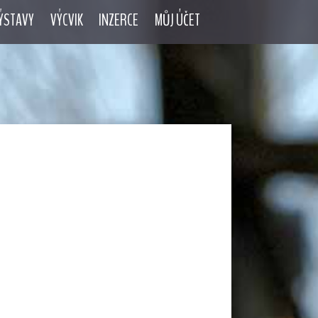
ÝSTAVY
VÝCVIK
INZERCE
MŮJ ÚČET