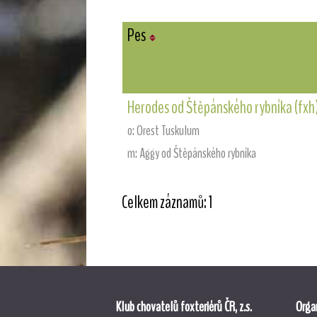
Pes
Herodes od Štěpánského rybníka (fxh)
o: Orest Tuskulum
m: Aggy od Štěpánského rybníka
Celkem záznamů: 1
Klub chovatelů foxteriérů ČR, z.s.
Organ