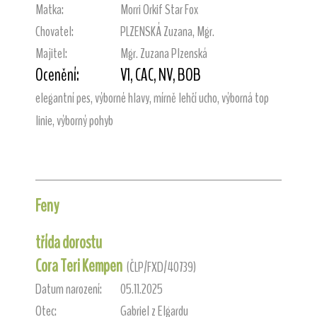
Matka:
Morri Orkif Star Fox
Chovatel:
PLZENSKÁ Zuzana, Mgr.
Majitel:
Mgr. Zuzana Plzenská
Ocenění:
V1, CAC, NV, BOB
elegantní pes, výborné hlavy, mírně lehčí ucho, výborná top
linie, výborný pohyb
Feny
třída dorostu
Cora Teri Kempen
(ČLP/FXD/40739)
Datum narození:
05.11.2025
Otec:
Gabriel z Elgardu