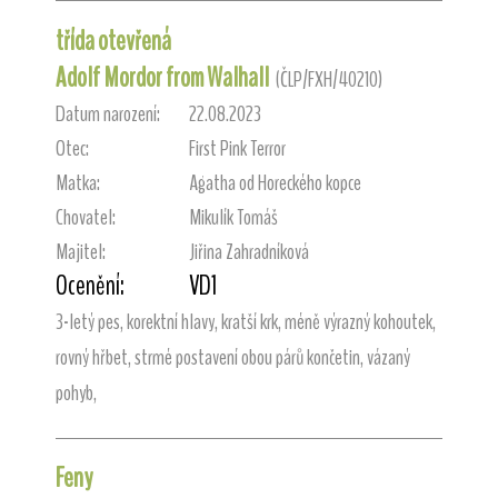
třída otevřená
Adolf Mordor from Walhall
(ČLP/FXH/40210)
Datum narození:
22.08.2023
Otec:
First Pink Terror
Matka:
Agatha od Horeckého kopce
Chovatel:
Mikulík Tomáš
Majitel:
Jiřina Zahradníková
Ocenění:
VD1
3-letý pes, korektní hlavy, kratší krk, méně výrazný kohoutek,
rovný hřbet, strmé postavení obou párů končetin, vázaný
pohyb,
Feny