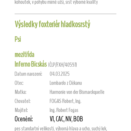
kohoutek, v pohybu mírně užší, srst výborné kvality
Výsledky foxteriér hladkosrstý
Psi
mezitřída
Inferno Bicskás
(ČLP/FXH/40597)
Datum narození:
04.03.2025
Otec:
Lombardo z Děkanu
Matka:
Harmonie von der Bismarckquelle
Chovatel:
FOGAS Robert, Ing.
Majitel:
Ing. Robert Fogas
Ocenění:
V1, CAC, NV, BOB
pes standartní velikosti, výborná hlava a ucho, suchý krk,