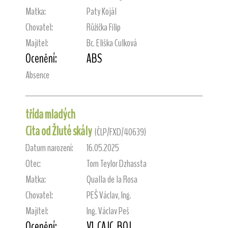
Matka:
Paty Kojál
Chovatel:
Růžička Filip
Majitel:
Bc. Eliška Culková
Ocenění:
ABS
Absence
třída mladých
Cita od Žluté skály
(ČLP/FXD/40639)
Datum narození:
16.05.2025
Otec:
Tom Teylor Dzhassta
Matka:
Qualla de la Rosa
Chovatel:
PEŠ Václav, Ing.
Majitel:
Ing. Václav Peš
Ocenění:
V1, CAJC, BOJ