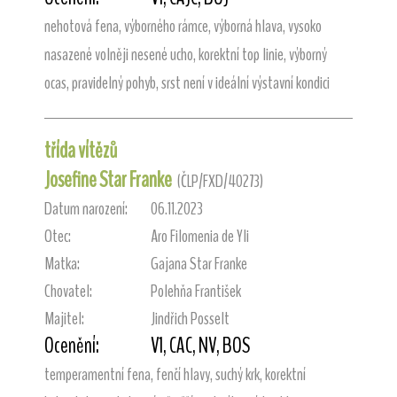
nehotová fena, výborného rámce, výborná hlava, vysoko
nasazené volněji nesené ucho, korektní top linie, výborný
ocas, pravidelný pohyb, srst není v ideální výstavní kondici
třída vítězů
Josefine Star Franke
(ČLP/FXD/40273)
Datum narození:
06.11.2023
Otec:
Aro Filomenia de Yli
Matka:
Gajana Star Franke
Chovatel:
Polehňa František
Majitel:
Jindřich Posselt
Ocenění:
V1, CAC, NV, BOS
temperamentní fena, fenčí hlavy, suchý krk, korektní