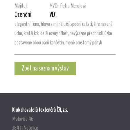
Majitel:
MVDr. Petra Menclová
Ocenění:
VD1
elegantní fena, hlava s mírně užší spodní čelistí, šíře nesené
ucho, kratší krk, delší rovný hřbet, nevýrazné předhrudí, úzké
postavené obou párů končetin, méně prostorný pohyb
Zpět na seznam výstav
Klub chovatelů foxteriérů ČR, z.s.
Malovice 46
384 11 Netolice