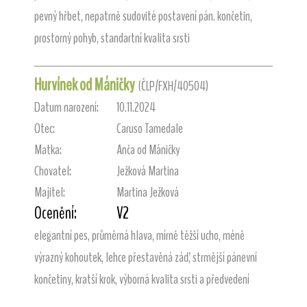
pevný hřbet, nepatrně sudovité postavení pán. končetin,
prostorný pohyb, standartní kvalita srsti
Hurvínek od Máničky
(ČLP/FXH/40504)
Datum narození:
10.11.2024
Otec:
Caruso Tamedale
Matka:
Anča od Máničky
Chovatel:
Ježková Martina
Majitel:
Martina Ježková
Ocenění:
V2
elegantní pes, průměrná hlava, mírně těžší ucho, méně
výrazný kohoutek, lehce přestavěná záď, strmější pánevní
končetiny, kratší krok, výborná kvalita srsti a předvedení