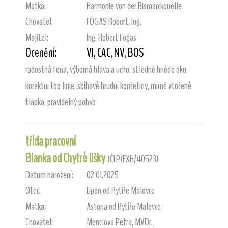
Matka:
Harmonie von der Bismarckquelle
Chovatel:
FOGAS Robert, Ing.
Majitel:
Ing. Robert Fogas
Ocenění:
V1, CAC, NV, BOS
radostná fena, výborná hlava a ucho, středně hnědé oko,
korektní top linie, sbíhavé hrudní končetiny, mírně vtočené
tlapka, pravidelný pohyb
třída pracovní
Bianka od Chytré lišky
(ČLP/FXH/40523)
Datum narození:
02.01.2025
Otec:
Lipan od Rytíře Malovce
Matka:
Astona od Rytíře Malovce
Chovatel:
Menclová Petra, MVDr.