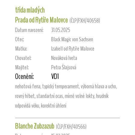
třída mladých
Prada od Rytíře Malovce
(ČLP/FXH/40658)
Datum narození:
31.05.2025
Otec:
Black Magic von Sachsen
Matka:
Izabell od Rytíře Malovce
Chovatel:
Nováková Iveta
Majitel:
Petra Šlajsová
Ocenění:
VD1
nehotová fena, typický temperament, výborná hlava a ucho,
rovný hřbet, standartní ocas, mírně volné lokty, hrudník
odpovídá věku, korektní úhlení
Blanche Zubzazub
(ČLP/FXH/40566)