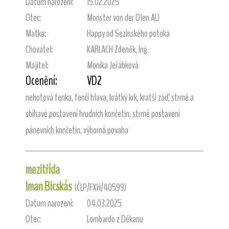
Datum narození:
15.02.2025
Otec:
Monster von der Olen AU
Matka:
Happy od Sezinského potoka
Chovatel:
KARLACH Zdeněk, Ing.
Majitel:
Monika Jeřábková
Ocenění:
VD2
nehotová fenka, fenčí hlava, krátký krk, kratší záď, strmé a
sbíhavé postavení hrudních končetin, strmé postavení
pánevních končetin, výborná povaha
mezitřída
Iman Bicskás
(ČLP/FXH/40599)
Datum narození:
04.03.2025
Otec:
Lombardo z Děkanu